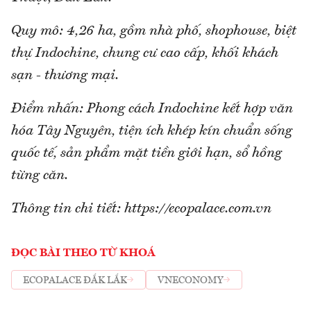
Quy mô: 4,26 ha, gồm nhà phố, shophouse, biệt
thự Indochine, chung cư cao cấp, khối khách
sạn - thương mại.
Điểm nhấn: Phong cách Indochine kết hợp văn
hóa Tây Nguyên, tiện ích khép kín chuẩn sống
quốc tế, sản phẩm mặt tiền giới hạn, sổ hồng
từng căn.
Thông tin chi tiết: https://ecopalace.com.vn
ĐỌC BÀI THEO TỪ KHOÁ
ECOPALACE ĐẮK LẮK
VNECONOMY