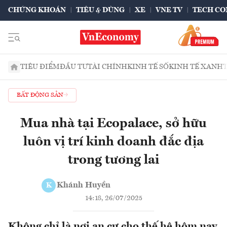
CHỨNG KHOÁN
TIÊU & DÙNG
XE
VNE TV
TECH CO
TIÊU ĐIỂM
ĐẦU TƯ
TÀI CHÍNH
KINH TẾ SỐ
KINH TẾ XANH
BẤT ĐỘNG SẢN
Mua nhà tại Ecopalace, sở hữu
luôn vị trí kinh doanh đắc địa
trong tương lai
Khánh Huyền
K
14:18, 26/07/2025
Không chỉ là nơi an cư cho thế hệ hôm nay,