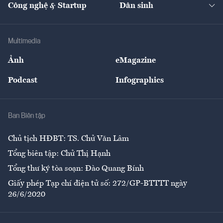
Công nghệ & Startup
Dân sinh
Tư vấn
Nông sản
Doanh nhân
Tư vấn Tiêu & Dùng
Infographics
Hạ tầng
Sức khỏe
Khung pháp lý
Doanh nghiệp
Địa phương
Thị trường
Bảo hiểm
Multimedia
Sự kiện
Nhân lực
Ảnh
eMagazine
Đẹp +
An sinh
Podcast
Infographics
Giải trí
Y tế
Nhà
Ban Biên tập
Ẩm thực
Chủ tịch HĐBT: TS. Chử Văn Lâm
Tổng biên tập: Chử Thị Hạnh
Tổng thư ký tòa soạn: Đào Quang Bính
Giấy phép Tạp chí điện tử số: 272/GP-BTTTT ngày
26/6/2020