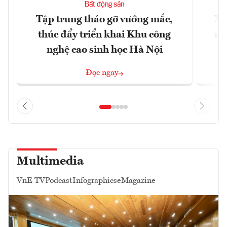
Bất động sản
Tập trung tháo gỡ vướng mắc,
Xâ
thúc đẩy triển khai Khu công
nâ
nghệ cao sinh học Hà Nội
Đọc ngay
Multimedia
VnE TV
Podcast
Infographics
eMagazine