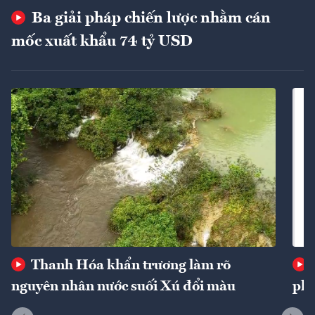
Ba giải pháp chiến lược nhằm cán
mốc xuất khẩu 74 tỷ USD
Thanh Hóa khẩn trương làm rõ
nguyên nhân nước suối Xú đổi màu
phí