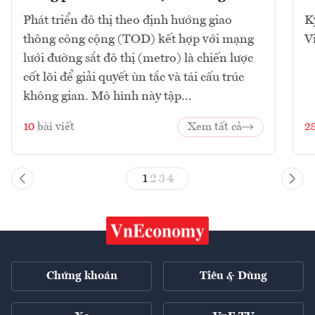
Phát triển đô thị theo định hướng giao
K
thông công cộng (TOD) kết hợp với mạng
V
lưới đường sắt đô thị (metro) là chiến lược
cốt lõi để giải quyết ùn tắc và tái cấu trúc
không gian. Mô hình này tập...
10
bài viết
Xem tất cả
2
1
2
3
4
Chứng khoán
Tiêu & Dùng