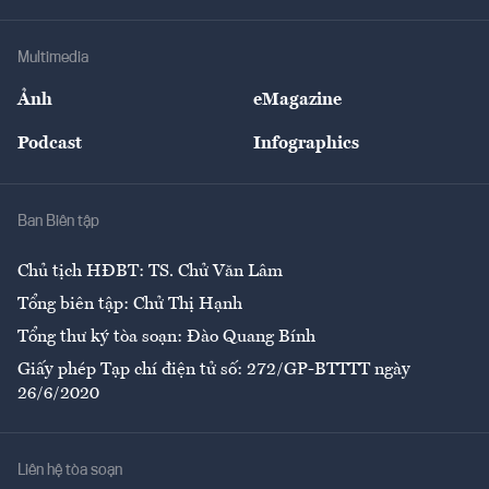
Hạ tầng
Sức khỏe
Khung pháp lý
Doanh nghiệp
Địa phương
Thị trường
Bảo hiểm
Multimedia
Sự kiện
Nhân lực
Ảnh
eMagazine
Đẹp +
An sinh
Podcast
Infographics
Giải trí
Y tế
Nhà
Ban Biên tập
Ẩm thực
Chủ tịch HĐBT: TS. Chử Văn Lâm
Tổng biên tập: Chử Thị Hạnh
Tổng thư ký tòa soạn: Đào Quang Bính
Giấy phép Tạp chí điện tử số: 272/GP-BTTTT ngày
26/6/2020
Liên hệ tòa soạn