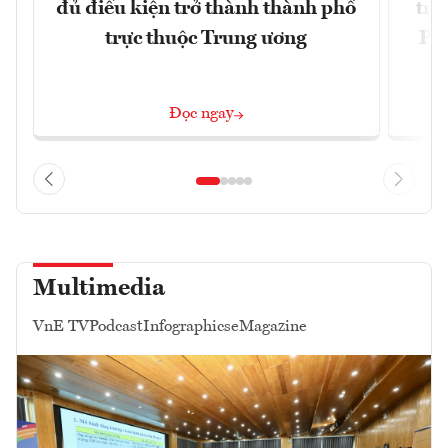
đủ điều kiện trở thành thành phố
trự
trực thuộc Trung ương
Phi
Đ
Đọc ngay
Multimedia
VnE TV
Podcast
Infographics
eMagazine