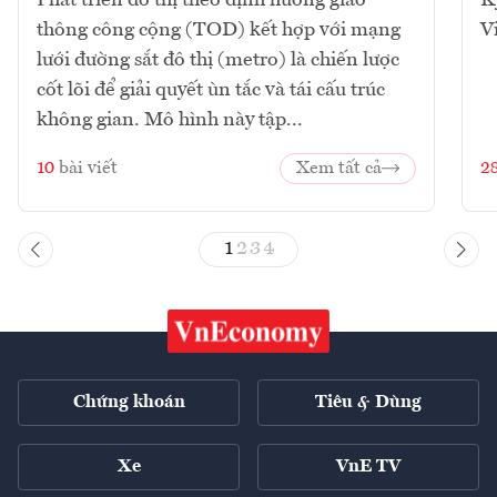
thông công cộng (TOD) kết hợp với mạng
V
lưới đường sắt đô thị (metro) là chiến lược
cốt lõi để giải quyết ùn tắc và tái cấu trúc
không gian. Mô hình này tập...
10
bài viết
Xem tất cả
2
1
2
3
4
Chứng khoán
Tiêu & Dùng
Xe
VnE TV