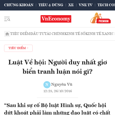
CHỨNG KHOÁN
TIÊU & DÙNG
XE
VNE TV
TECH CO
TIÊU ĐIỂM
ĐẦU TƯ
TÀI CHÍNH
KINH TẾ SỐ
KINH TẾ XANH
TIÊU ĐIỂM
Luật Về hội: Người duy nhất giơ
biển tranh luận nói gì?
Nguyên Vũ
N
12:25, 26/10/2016
“Sau khi sự cố Bộ luật Hình sự, Quốc hội
dứt khoát phải làm những đạo luật có chất