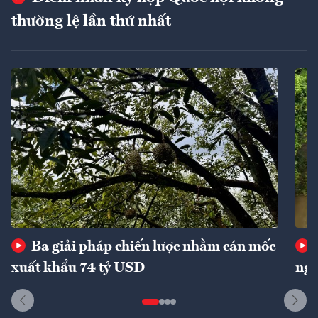
thường lệ lần thứ nhất
Ba giải pháp chiến lược nhằm cán mốc
xuất khẩu 74 tỷ USD
ngu