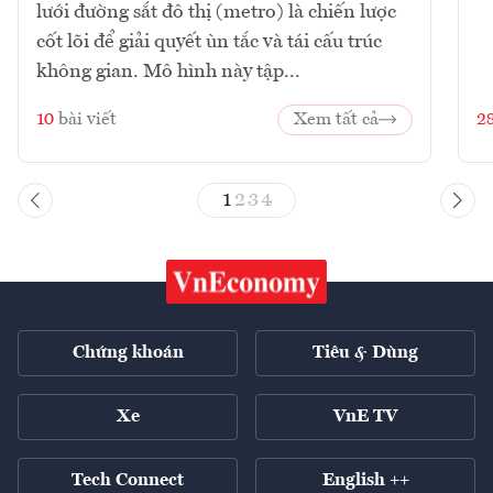
lưới đường sắt đô thị (metro) là chiến lược
cốt lõi để giải quyết ùn tắc và tái cấu trúc
không gian. Mô hình này tập...
10
bài viết
Xem tất cả
2
1
2
3
4
Chứng khoán
Tiêu & Dùng
Xe
VnE TV
Tech Connect
English ++