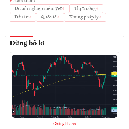
Xem thêm
Doanh nghiệp niêm yết
Thị trường
Đầu tư
Quốc tế
Khung pháp lý
Đừng bỏ lỡ
Chứng khoán