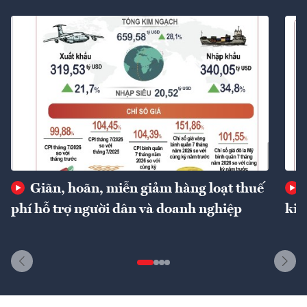
Giãn, hoãn, miễn giảm hàng loạt thuế
phí hỗ trợ người dân và doanh nghiệp
kin