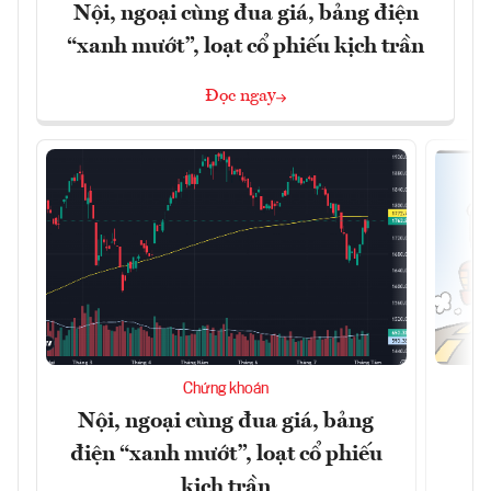
Nội, ngoại cùng đua giá, bảng điện
“xanh mướt”, loạt cổ phiếu kịch trần
Đọc ngay
Chứng khoán
Nội, ngoại cùng đua giá, bảng
B
điện “xanh mướt”, loạt cổ phiếu
kịch trần