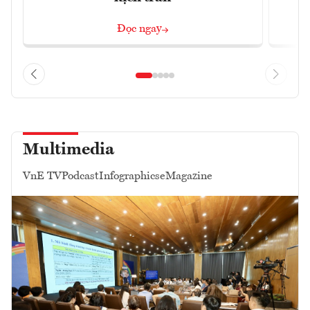
Đọc ngay
Multimedia
VnE TV
Podcast
Infographics
eMagazine