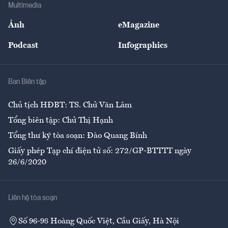
Bảo hiểm
Multimedia
Sự kiện
Nhân lực
Ảnh
eMagazine
Đẹp +
An sinh
Podcast
Infographics
Giải trí
Y tế
Nhà
Ban Biên tập
Ẩm thực
Chủ tịch HĐBT: TS. Chử Văn Lâm
Tổng biên tập: Chử Thị Hạnh
Tổng thư ký tòa soạn: Đào Quang Bính
Giấy phép Tạp chí điện tử số: 272/GP-BTTTT ngày
26/6/2020
Liên hệ tòa soạn
Số 96-98 Hoàng Quốc Việt, Cầu Giấy, Hà Nội