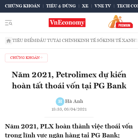
CHỨNG KHOÁN
TIÊU & DÙNG
XE
VNE TV
TECH CO
TIÊU ĐIỂM
ĐẦU TƯ
TÀI CHÍNH
KINH TẾ SỐ
KINH TẾ XANH
CHỨNG KHOÁN
Năm 2021, Petrolimex dự kiến
hoàn tất thoái vốn tại PG Bank
Hà Anh
H
18:33, 08/04/2021
Năm 2021, PLX hoàn thành việc thoái vốn
trong lĩnh vực ngân hàng tại PG Bank;