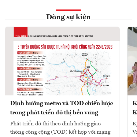
Dòng sự kiện
Định hướng metro và TOD chiến lược
K
trong phát triển đô thị bền vững
K
Phát triển đô thị theo định hướng giao
K
thông công cộng (TOD) kết hợp với mạng
V