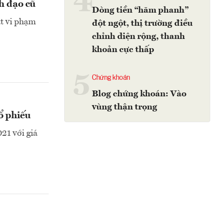
4
nh đạo cũ
Dòng tiền “hãm phanh”
t vi phạm
đột ngột, thị trường điều
chỉnh diện rộng, thanh
khoản cực thấp
5
Chứng khoán
Blog chứng khoán: Vào
vùng thận trọng
ổ phiếu
21 với giá