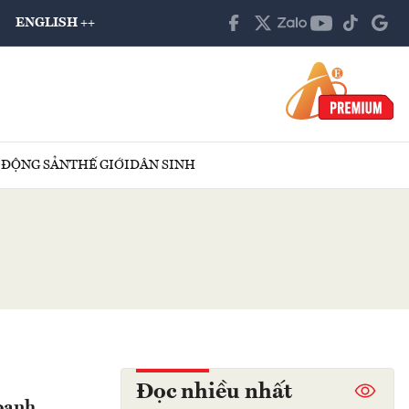
ENGLISH ++
 ĐỘNG SẢN
THẾ GIỚI
DÂN SINH
Đọc nhiều nhất
doanh