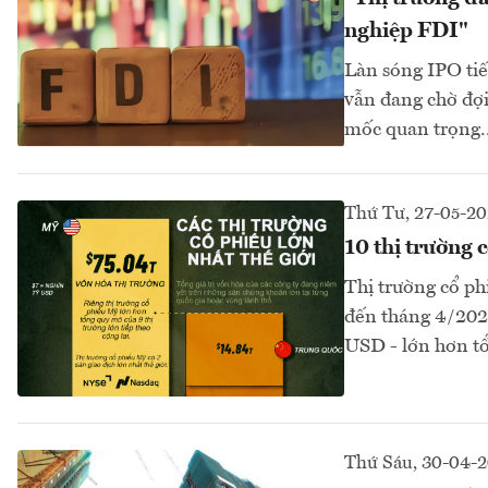
nghiệp FDI"
Làn sóng IPO tiế
vẫn đang chờ đợi
mốc quan trọng..
Thứ Tư, 27-05-2
10 thị trường 
Thị trường cổ ph
đến tháng 4/2026
USD - lớn hơn tổ
Thứ Sáu, 30-04-