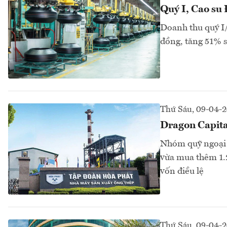
Quý I, Cao su
Doanh thu quý I/
đồng, tăng 51% s
Thứ Sáu, 09-04-
Dragon Capita
Nhóm quỹ ngoại 
vừa mua thêm 1.
vốn điều lệ
Thứ Sáu, 09-04-