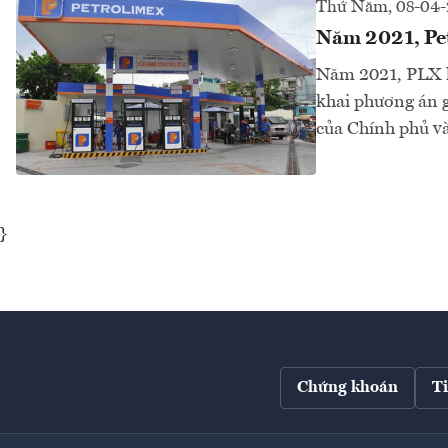
Thứ Năm, 08-04-
Năm 2021, Pet
Năm 2021, PLX ho
khai phương án g
của Chính phủ và
}
Chứng khoán
T