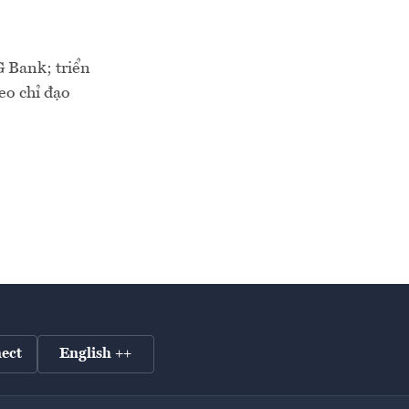
G Bank; triển
eo chỉ đạo
ect
English ++