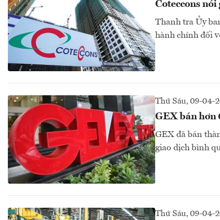
Coteccons nói 
Thanh tra Ủy ba
hành chính đối v
Thứ Sáu, 09-04-
GEX bán hơn 6
GEX đã bán thành
giao dịch bình q
Thứ Sáu, 09-04-