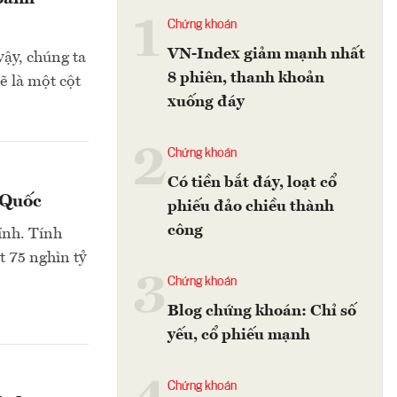
1
Chứng khoán
VN-Index giảm mạnh nhất
ậy, chúng ta
8 phiên, thanh khoản
ẽ là một cột
xuống đáy
2
Chứng khoán
Có tiền bắt đáy, loạt cổ
g Quốc
phiếu đảo chiều thành
công
ính. Tính
t 75 nghìn tỷ
3
Chứng khoán
Blog chứng khoán: Chỉ số
yếu, cổ phiếu mạnh
Chứng khoán