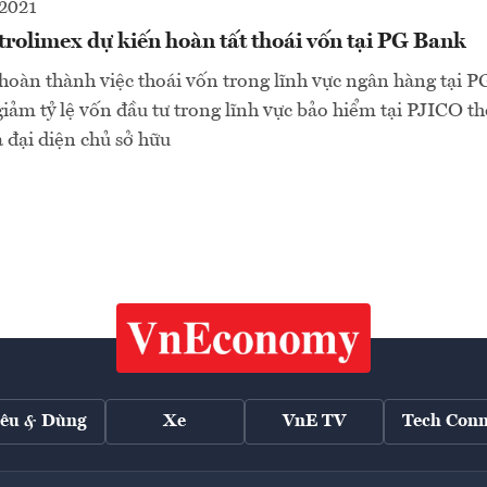
2021
rolimex dự kiến hoàn tất thoái vốn tại PG Bank
àn thành việc thoái vốn trong lĩnh vực ngân hàng tại P
iảm tỷ lệ vốn đầu tư trong lĩnh vực bảo hiểm tại PJICO th
 đại diện chủ sở hữu
iêu & Dùng
Xe
VnE TV
Tech Conn