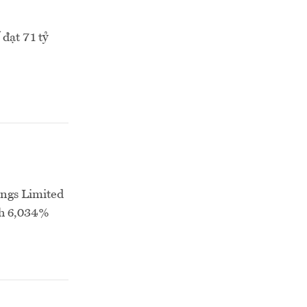
đạt 71 tỷ
ings Limited
nh 6,034%