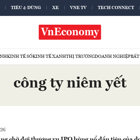
TIÊU & DÙNG
XE
VNE TV
TECH CONNECT
ÍNH
KINH TẾ SỐ
KINH TẾ XANH
THỊ TRƯỜNG
DOANH NGHIỆP
BẤT
công ty niêm yết
026
ang chờ đợi thương vụ IPO bùng nổ đầu tiên của 