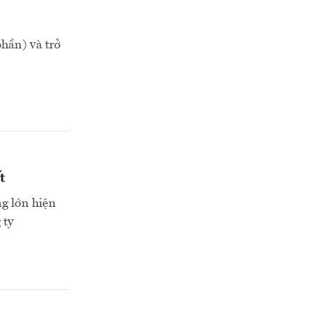
hần) và trở
t
g lớn hiện
 ty