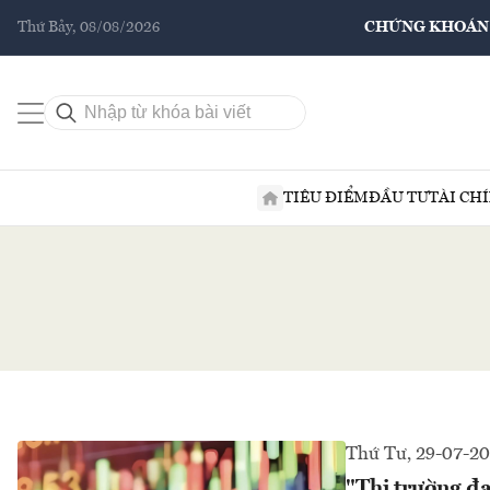
Thứ Bảy, 08/08/2026
CHỨNG KHOÁN
TIÊU ĐIỂM
ĐẦU TƯ
TÀI CH
Thứ Tư, 29-07-2
"Thị trường đ