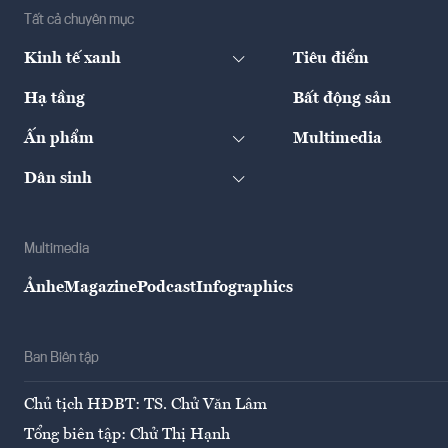
Tất cả chuyên mục
Kinh tế xanh
Tiêu điểm
Hạ tầng
Bất động sản
Ấn phẩm
Multimedia
Dân sinh
Multimedia
Ảnh
eMagazine
Podcast
Infographics
Ban Biên tập
Chủ tịch HĐBT: TS. Chử Văn Lâm
Tổng biên tập: Chử Thị Hạnh