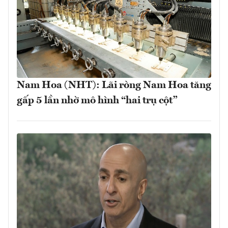
Nam Hoa (NHT): Lãi ròng Nam Hoa tăng
gấp 5 lần nhờ mô hình “hai trụ cột”