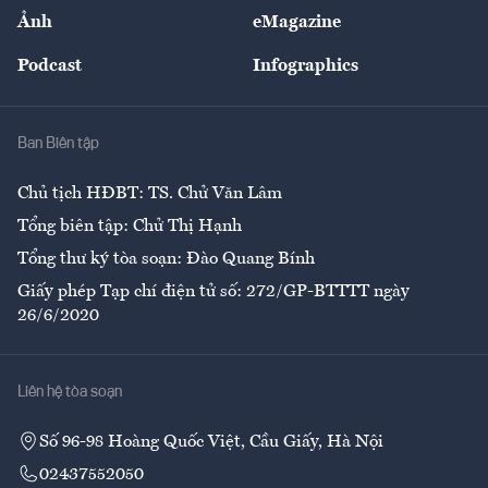
Sự kiện
Nhân lực
Ảnh
eMagazine
Đẹp +
An sinh
Podcast
Infographics
Giải trí
Y tế
Nhà
Ban Biên tập
Ẩm thực
Chủ tịch HĐBT: TS. Chử Văn Lâm
Tổng biên tập: Chử Thị Hạnh
Tổng thư ký tòa soạn: Đào Quang Bính
Giấy phép Tạp chí điện tử số: 272/GP-BTTTT ngày
26/6/2020
Liên hệ tòa soạn
Số 96-98 Hoàng Quốc Việt, Cầu Giấy, Hà Nội
02437552050