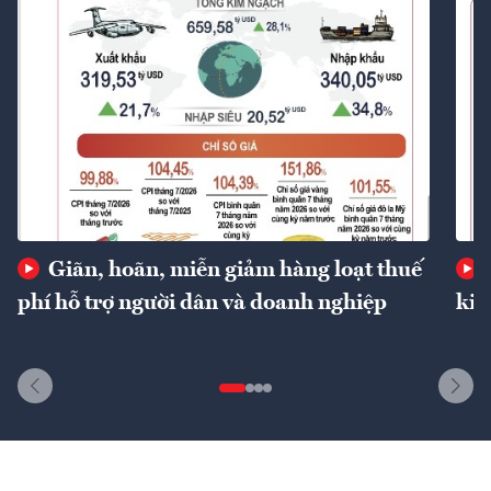
Giãn, hoãn, miễn giảm hàng loạt thuế
phí hỗ trợ người dân và doanh nghiệp
kin