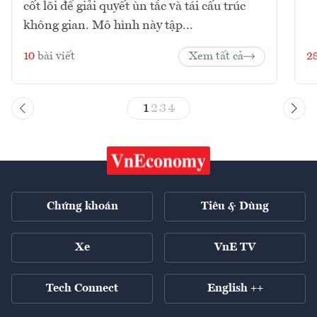
cốt lõi để giải quyết ùn tắc và tái cấu trúc
không gian. Mô hình này tập...
10
bài viết
Xem tất cả
2
1
2
3
4
Chứng khoán
Tiêu & Dùng
Xe
VnE TV
Tech Connect
English ++