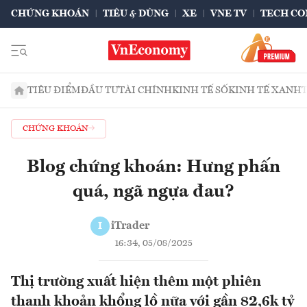
CHỨNG KHOÁN
TIÊU & DÙNG
XE
VNE TV
TECH CO
TIÊU ĐIỂM
ĐẦU TƯ
TÀI CHÍNH
KINH TẾ SỐ
KINH TẾ XANH
CHỨNG KHOÁN
Blog chứng khoán: Hưng phấn
quá, ngã ngựa đau?
iTrader
I
16:34, 05/08/2025
Thị trường xuất hiện thêm một phiên
thanh khoản khổng lồ nữa với gần 82,6k tỷ