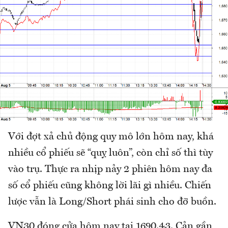
Với đợt xả chủ động quy mô lớn hôm nay, khá
nhiều cổ phiếu sẽ “quỵ luôn”, còn chỉ số thì tùy
vào trụ. Thực ra nhịp nảy 2 phiên hôm nay đa
số cổ phiếu cũng không lời lãi gì nhiều. Chiến
lược vẫn là Long/Short phái sinh cho đỡ buồn.
VN30 đóng cửa hôm nay tại 1690.43. Cản gần