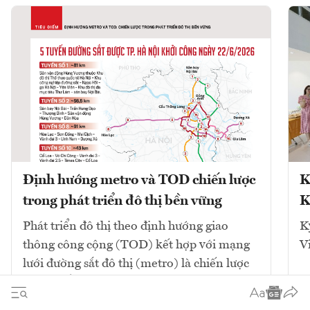
Định hướng metro và TOD chiến lược
K
trong phát triển đô thị bền vững
K
Phát triển đô thị theo định hướng giao
K
thông công cộng (TOD) kết hợp với mạng
V
lưới đường sắt đô thị (metro) là chiến lược
cốt lõi để giải quyết ùn tắc và tái cấu trúc
không gian. Mô hình này tập...