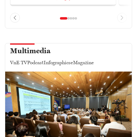
Multimedia
VnE TV
Podcast
Infographics
eMagazine