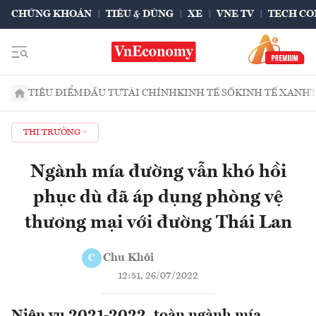
CHỨNG KHOÁN
TIÊU & DÙNG
XE
VNE TV
TECH CO
TIÊU ĐIỂM
ĐẦU TƯ
TÀI CHÍNH
KINH TẾ SỐ
KINH TẾ XANH
THỊ TRƯỜNG
Ngành mía đường vẫn khó hồi
phục dù đã áp dụng phòng vệ
thương mại với đường Thái Lan
Chu Khôi
C
12:51, 26/07/2022
Niên vụ 2021-2022, toàn ngành mía