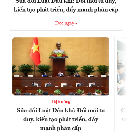
Sửa đổi Luật Dầu khí: Đổi mới tư duy,
kiến tạo phát triển, đẩy mạnh phân cấp
Đọc ngay
Thị trường
Sửa đổi Luật Dầu khí: Đổi mới tư
Chủ
duy, kiến tạo phát triển, đẩy
vệ 
mạnh phân cấp