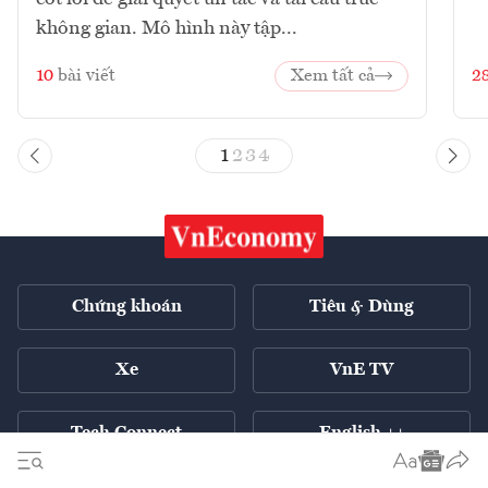
không gian. Mô hình này tập...
10
bài viết
Xem tất cả
2
1
2
3
4
Chứng khoán
Tiêu & Dùng
Xe
VnE TV
Tech Connect
English ++