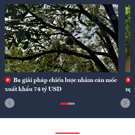
Ba giải pháp chiến lược nhằm cán mốc
xuất khẩu 74 tỷ USD
ngu