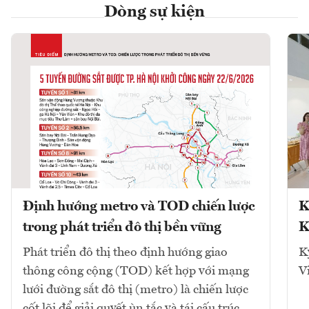
Dòng sự kiện
Định hướng metro và TOD chiến lược
K
trong phát triển đô thị bền vững
K
Phát triển đô thị theo định hướng giao
K
thông công cộng (TOD) kết hợp với mạng
V
lưới đường sắt đô thị (metro) là chiến lược
cốt lõi để giải quyết ùn tắc và tái cấu trúc