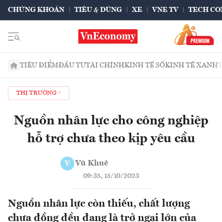
CHỨNG KHOÁN
TIÊU & DÙNG
XE
VNE TV
TECH CO
TIÊU ĐIỂM
ĐẦU TƯ
TÀI CHÍNH
KINH TẾ SỐ
KINH TẾ XANH
THỊ TRƯỜNG
Nguồn nhân lực cho công nghiệp
hỗ trợ chưa theo kịp yêu cầu
Vũ Khuê
V
09:35, 15/10/2023
Nguồn nhân lực còn thiếu, chất lượng
chưa đồng đều đang là trở ngại lớn của