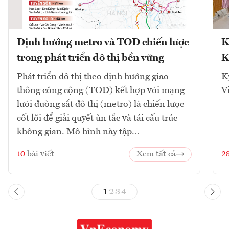
Định hướng metro và TOD chiến lược
K
trong phát triển đô thị bền vững
K
Phát triển đô thị theo định hướng giao
K
thông công cộng (TOD) kết hợp với mạng
V
lưới đường sắt đô thị (metro) là chiến lược
cốt lõi để giải quyết ùn tắc và tái cấu trúc
không gian. Mô hình này tập...
10
bài viết
Xem tất cả
2
1
2
3
4