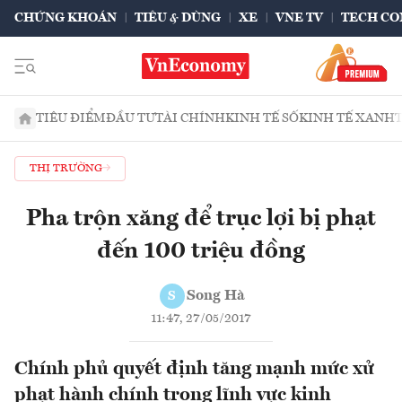
CHỨNG KHOÁN
TIÊU & DÙNG
XE
VNE TV
TECH CO
TIÊU ĐIỂM
ĐẦU TƯ
TÀI CHÍNH
KINH TẾ SỐ
KINH TẾ XANH
THỊ TRƯỜNG
Pha trộn xăng để trục lợi bị phạt
đến 100 triệu đồng
Song Hà
S
11:47, 27/05/2017
Chính phủ quyết định tăng mạnh mức xử
phạt hành chính trong lĩnh vực kinh