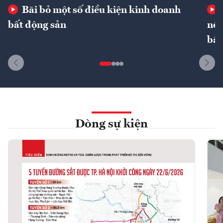
Bãi bỏ một số điều kiện kinh doanh
bất động sản
nôn
bất
Dòng sự kiện