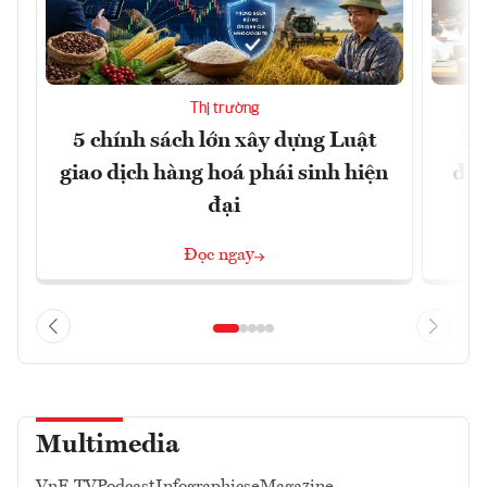
Thị trường
5 chính sách lớn xây dựng Luật
Đổ
giao dịch hàng hoá phái sinh hiện
đột
đại
Đọc ngay
Multimedia
VnE TV
Podcast
Infographics
eMagazine