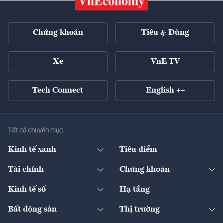
Chứng khoán
Tiêu & Dùng
Xe
VnE TV
Tech Connect
English ++
Tất cả chuyên mục
Kinh tế xanh
Tiêu điểm
Chuyển động xanh
Tài chính
Chứng khoán
Pháp lý
Ngân hàng
Doanh nghiệp niêm yết
Kinh tế số
Hạ tầng
Thương hiệu xanh
Thị trường vốn
Thị trường
Sản phẩm - Thị trường
Bất động sản
Thị trường
Diễn đàn
Thuế
Đầu tư
Tài sản số