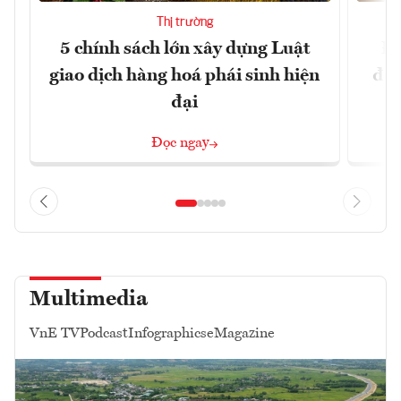
Thị trường
5 chính sách lớn xây dựng Luật
Đổ
giao dịch hàng hoá phái sinh hiện
đột
đại
Đọc ngay
Multimedia
VnE TV
Podcast
Infographics
eMagazine