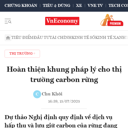
CHỨNG KHOÁN
TIÊU & DÙNG
XE
VNE TV
TECH CO
TIÊU ĐIỂM
ĐẦU TƯ
TÀI CHÍNH
KINH TẾ SỐ
KINH TẾ XANH
THỊ TRƯỜNG
Hoàn thiện khung pháp lý cho thị
trường carbon rừng
Chu Khôi
C
16:39, 15/07/2025
Dự thảo Nghị định quy định về dịch vụ
hấp thụ và lưu giữ carbon của rừng đang