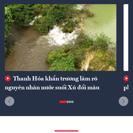
Thanh Hóa khẩn trương làm rõ
nguyên nhân nước suối Xú đổi màu
phí