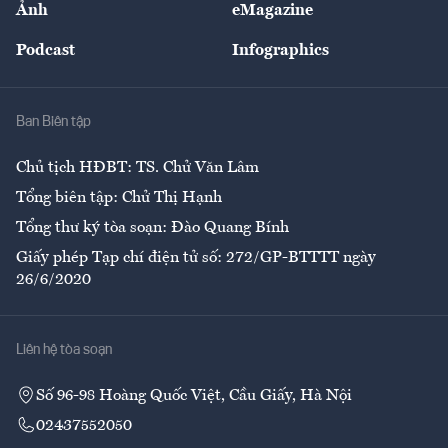
Ảnh
eMagazine
Đẹp +
An sinh
Podcast
Infographics
Giải trí
Y tế
Nhà
Ban Biên tập
Ẩm thực
Chủ tịch HĐBT: TS. Chử Văn Lâm
Tổng biên tập: Chử Thị Hạnh
Tổng thư ký tòa soạn: Đào Quang Bính
Giấy phép Tạp chí điện tử số: 272/GP-BTTTT ngày
26/6/2020
Liên hệ tòa soạn
Số 96-98 Hoàng Quốc Việt, Cầu Giấy, Hà Nội
02437552050