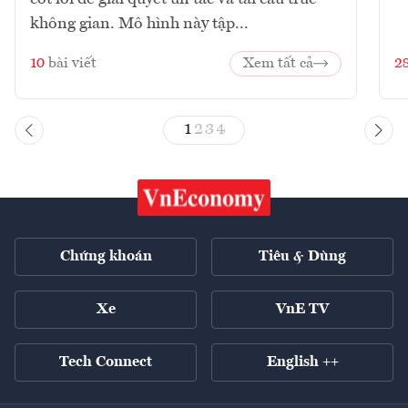
không gian. Mô hình này tập...
10
bài viết
Xem tất cả
2
1
2
3
4
Chứng khoán
Tiêu & Dùng
Xe
VnE TV
Tech Connect
English ++