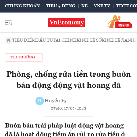
CHỨNG KHOÁN
TIÊU & DÙNG
XE
VNE TV
TECH CO
TIÊU ĐIỂM
ĐẦU TƯ
TÀI CHÍNH
KINH TẾ SỐ
KINH TẾ XANH
THỊ TRƯỜNG
Phòng, chống rửa tiền trong buôn
bán động động vật hoang dã
Huyền Vy
H
07:50, 17/05/2023
Buôn bán trái pháp luật động vật hoang
dã là hoạt động tiềm ẩn rủi ro rửa tiền ở