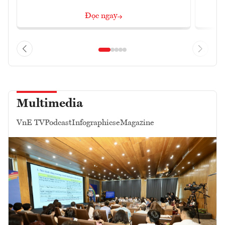
Đọc ngay
Multimedia
VnE TV
Podcast
Infographics
eMagazine