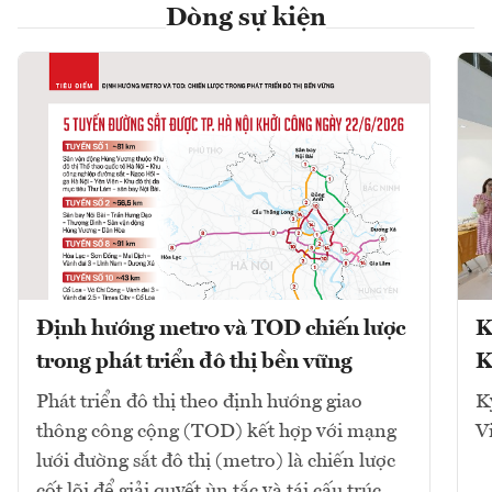
Dòng sự kiện
Định hướng metro và TOD chiến lược
K
trong phát triển đô thị bền vững
K
Phát triển đô thị theo định hướng giao
K
thông công cộng (TOD) kết hợp với mạng
V
lưới đường sắt đô thị (metro) là chiến lược
cốt lõi để giải quyết ùn tắc và tái cấu trúc