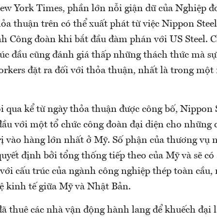
ew York Times, phần lớn nỗi giận dữ của Nghiệp 
hỏa thuận trên có thể xuất phát từ việc Nippon Ste
ĩnh Công đoàn khi bắt đầu đàm phán với US Steel. C
lúc đầu cũng đánh giá thấp những thách thức mà sự
rkers đặt ra đối với thỏa thuận, nhất là trong một
ôi qua kể từ ngày thỏa thuận được công bố, Nippon 
đầu với một tổ chức công đoàn đại diện cho những c
ị vào hàng lớn nhất ở Mỹ. Số phận của thương vụ 
quyết định bởi tổng thống tiếp theo của Mỹ và sẽ c
với cấu trúc của ngành công nghiệp thép toàn cầu,
ệ kinh tế giữa Mỹ và Nhật Bản.
đã thuê các nhà vận động hành lang để khuếch đại l