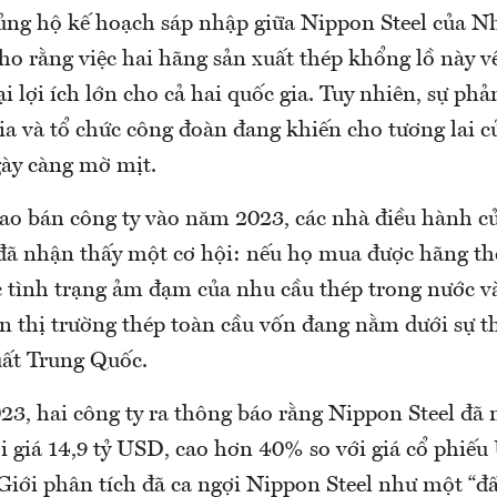
ng hộ kế hoạch sáp nhập giữa Nippon Steel của N
cho rằng việc hai hãng sản xuất thép khổng lồ này 
i lợi ích lớn cho cả hai quốc gia. Tuy nhiên, sự phả
gia và tổ chức công đoàn đang khiến cho tương lai 
gày càng mờ mịt.
rao bán công ty vào năm 2023, các nhà điều hành 
 đã nhận thấy một cơ hội: nếu họ mua được hãng th
c tình trạng ảm đạm của nhu cầu thép trong nước và
ên thị trường thép toàn cầu vốn đang nằm dưới sự t
uất Trung Quốc.
23, hai công ty ra thông báo rằng Nippon Steel đã 
ới giá 14,9 tỷ USD, cao hơn 40% so với giá cổ phiếu 
 Giới phân tích đã ca ngợi Nippon Steel như một “đ