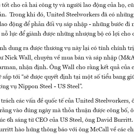
 tốt cho cả hai công ty và người lao động của họ, c
n. Trong khi đó, United Steelworkers đã có những
lao động để phản đối vụ sáp nhập - những bước đi 
t nỗ lực để giành được những nhượng bộ có lợi cho
nh dung ra được thương vụ này lại có tính chính tr
 sư Nick Wall, chuyên về mua bán và sáp nhập (M&A
rman, nhận định. Ông Wall cho rằng kết quả của c
sắp tới “sẽ được quyết định tại một số tiểu bang giữ
ng vụ Nippon Steel - US Steel”.
trách các vấn đề quốc tế của United Steelworkers,
i rằng vào đúng ngày mà thỏa thuận được công bố, 
úc 6h sáng từ CEO của US Steel, ông David Burritt
urritt hào hứng thông báo với ông McCall về các chi