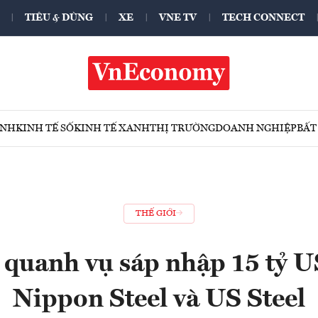
TIÊU & DÙNG
XE
VNE TV
TECH CONNECT
ÍNH
KINH TẾ SỐ
KINH TẾ XANH
THỊ TRƯỜNG
DOANH NGHIỆP
BẤT
THẾ GIỚI
 quanh vụ sáp nhập 15 tỷ 
Nippon Steel và US Steel