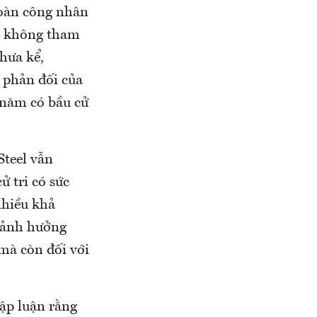
đoàn công nhân
el không tham
hưa kể,
 phản đối của
 năm có bầu cử
Steel vẫn
ử tri có sức
nhiều khả
ó ảnh hưởng
 mà còn đối với
ập luận rằng