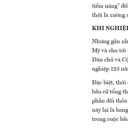
tiềm năng” đối
thời là xương 
KHI NGHIỆ
Nhưng gần như
Mỹ và cho tới 
Dân chủ và Cộn
nghiệp 123 nă
Đặc biệt, thời
bầu cử tổng t
phản đối thỏa
này lại là ban
trong cuộc bầ