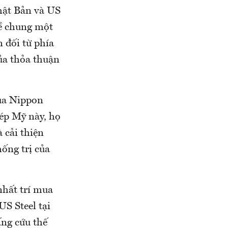
hật Bản và US
về chung một
n đối từ phía
của thỏa thuận
của Nippon
ép Mỹ này, họ
 cải thiện
hống trị của
nhất trí mua
US Steel tại
ấng cứu thế