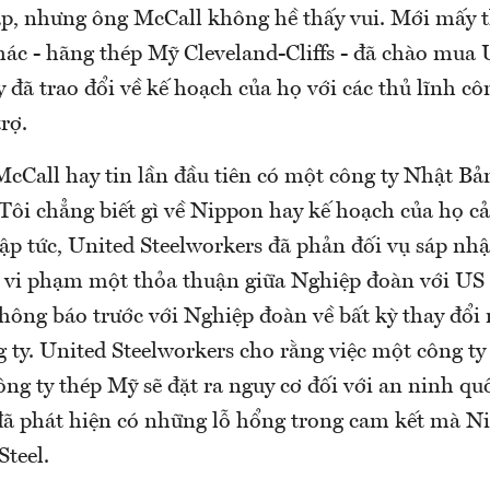
p, nhưng ông McCall không hề thấy vui. Mới mấy t
ác - hãng thép Mỹ Cleveland-Cliffs - đã chào mua 
y đã trao đổi về kế hoạch của họ với các thủ lĩnh c
rợ.
McCall hay tin lần đầu tiên có một công ty Nhật 
“Tôi chẳng biết gì về Nippon hay kế hoạch của họ c
lập tức, United Steelworkers đã phản đối vụ sáp nh
 vi phạm một thỏa thuận giữa Nghiệp đoàn với US 
hông báo trước với Nghiệp đoàn về bất kỳ thay đổi
 ty. United Steelworkers cho rằng việc một công ty
ng ty thép Mỹ sẽ đặt ra nguy cơ đối với an ninh qu
ã phát hiện có những lỗ hổng trong cam kết mà Ni
Steel.