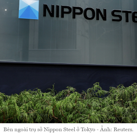
Bên ngoài trụ sở Nippon Steel ở Tokyo - Ảnh: Reuters.