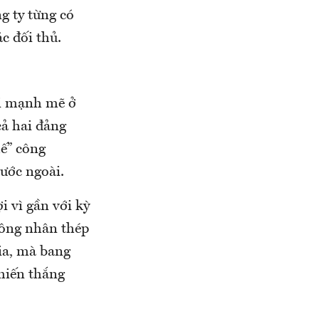
g ty từng có
c đối thủ.
ối mạnh mẽ ở
cả hai đảng
hế” công
ước ngoài.
i vì gần với kỳ
công nhân thép
ia, mà bang
chiến thắng