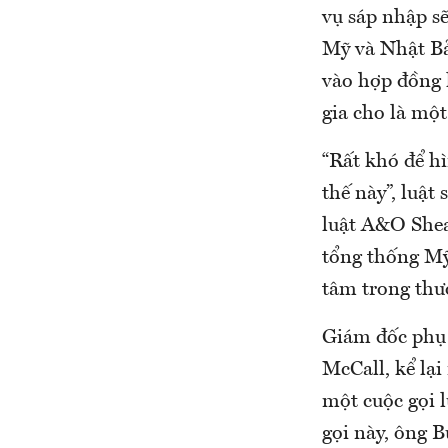
vụ sáp nhập sẽ
Mỹ và Nhật Bả
vào hợp đồng 
gia cho là mộ
“Rất khó để hì
thế này”, luật
luật A&O Shea
tổng thống Mỹ 
tâm trong thươ
Giám đốc phụ 
McCall, kể lạ
một cuộc gọi l
gọi này, ông B