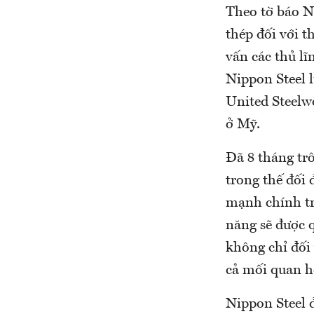
Theo tờ báo N
thép đối với t
vấn các thủ l
Nippon Steel 
United Steelwo
ở Mỹ.
Đã 8 tháng tr
trong thế đối 
mạnh chính tr
năng sẽ được 
không chỉ đối 
cả mối quan h
Nippon Steel 