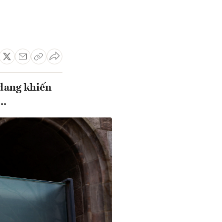
 đang khiến
..