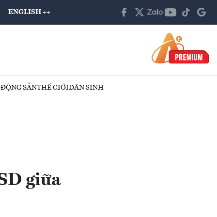
ENGLISH ++
 ĐỘNG SẢN
THẾ GIỚI
DÂN SINH
USD giữa