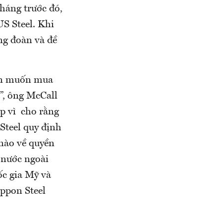
háng trước đó,
US Steel. Khi
ông đoàn và đề
Bản muốn mua
ả”, ông McCall
ập vì cho rằng
Steel quy định
 nào về quyền
 nước ngoài
ốc gia Mỹ và
ppon Steel