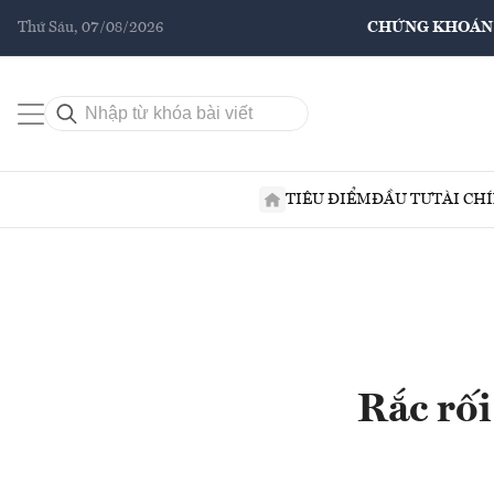
Thứ Sáu, 07/08/2026
CHỨNG KHOÁN
TIÊU ĐIỂM
ĐẦU TƯ
TÀI CH
Rắc rối