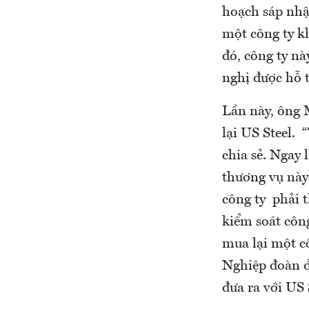
hoạch sáp nhậ
một công ty kh
đó, công ty nà
nghị được hỗ t
Lần này, ông 
lại US Steel. 
chia sẻ. Ngay 
thương vụ này
công ty phải t
kiểm soát công
mua lại một cô
Nghiệp đoàn đ
đưa ra với US 