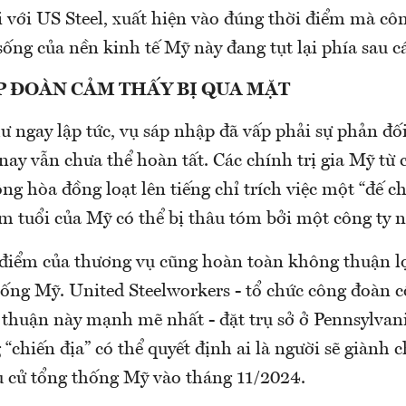
 với US Steel, xuất hiện vào đúng thời điểm mà côn
sống của nền kinh tế Mỹ này đang tụt lại phía sau cá
P ĐOÀN CẢM THẤY BỊ QUA MẶT
 ngay lập tức, vụ sáp nhập đã vấp phải sự phản đ
nay vẫn chưa thể hoàn tất. Các chính trị gia Mỹ từ 
g hòa đồng loạt lên tiếng chỉ trích việc một “đế c
m tuổi của Mỹ có thể bị thâu tóm bởi một công ty n
 điểm của thương vụ cũng hoàn toàn không thuận lợ
hống Mỹ. United Steelworkers - tổ chức công đoàn 
 thuận này mạnh mẽ nhất - đặt trụ sở ở Pennsylvan
g “chiến địa” có thể quyết định ai là người sẽ giành 
u cử tổng thống Mỹ vào tháng 11/2024.