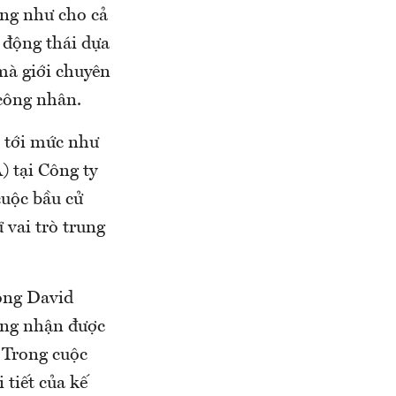
ũng như cho cả
 động thái dựa
mà giới chuyên
 công nhân.
ị tới mức như
) tại Công ty
uộc bầu cử
 vai trò trung
 ông David
ông nhận được
. Trong cuộc
 tiết của kế