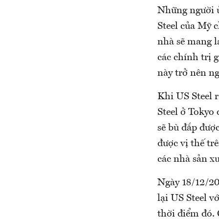
Những người ủ
Steel của Mỹ 
nhà sẽ mang lạ
các chính trị 
này trở nên n
Khi US Steel 
Steel ở Tokyo
sẽ bù đắp đượ
được vị thế tr
các nhà sản x
Ngày 18/12/20
lại US Steel v
thời điểm đó.