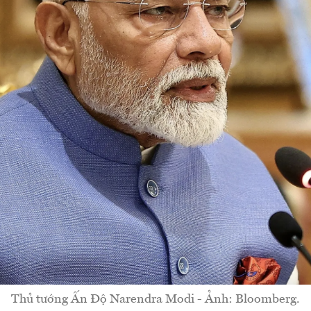
Thủ tướng Ấn Độ Narendra Modi - Ảnh: Bloomberg.