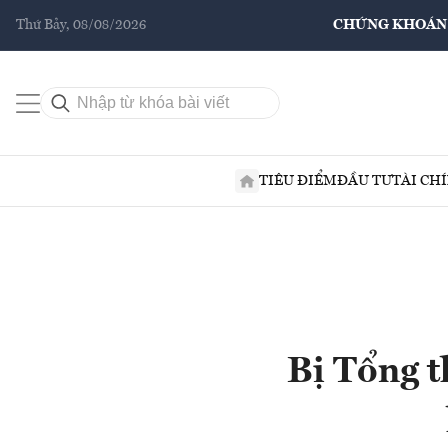
Thứ Bảy, 08/08/2026
CHỨNG KHOÁN
TIÊU ĐIỂM
ĐẦU TƯ
TÀI CH
Bị Tổng t