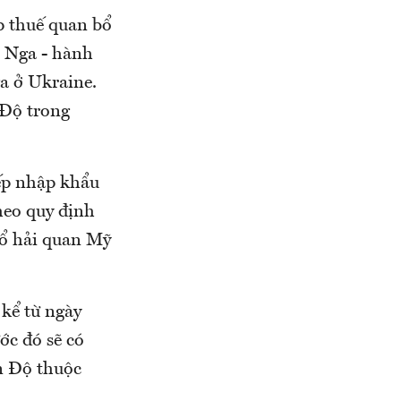
p thuế quan bổ
 Nga - hành
a ở Ukraine.
 Độ trong
iếp nhập khẩu
theo quy định
hổ hải quan Mỹ
 kể từ ngày
c đó sẽ có
n Độ thuộc