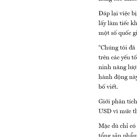
Đáp lại việc b
lấy làm tiếc 
một số quốc gi
“Chúng tôi đã
trên các yếu t
ninh năng lượ
hành động này
bố viết.
Giới phân tíc
USD vì mức t
Mặc dù chỉ có
tổng sản phẩm