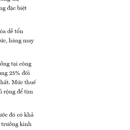
ng đặc biệt
óa dễ tổn
sức, hàng may
ưởng tại công
sung 25% đối
chất. Mức thuế
ủ rộng để tìm
ước đó có khả
g trưởng kinh