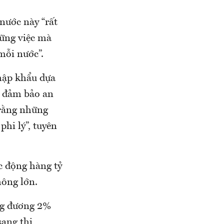
nước này “rất
hững việc mà
mỗi nước”.
nhập khẩu dựa
là đảm bảo an
 rằng những
hi lý”, tuyên
c động hàng tỷ
ông lớn.
ng đương 2%
sang thị