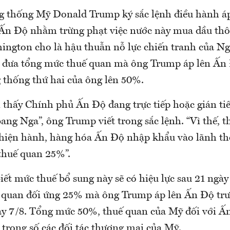
g thống Mỹ Donald Trump ký sắc lệnh điều hành á
Ấn Độ nhằm trừng phạt việc nước này mua dầu thô
ngton cho là hậu thuẫn nỗ lực chiến tranh của Ng
 đưa tổng mức thuế quan mà ông Trump áp lên Ấn
 thống thứ hai của ông lên 50%.
n thấy Chính phủ Ấn Độ đang trực tiếp hoặc gián t
ang Nga”, ông Trump viết trong sắc lệnh. “Vì thế, 
 hiện hành, hàng hóa Ấn Độ nhập khẩu vào lãnh t
 thuế quan 25%”.
iết mức thuế bổ sung này sẽ có hiệu lực sau 21 ngày
 quan đối ứng 25% mà ông Trump áp lên Ấn Độ trướ
gày 7/8. Tổng mức 50%, thuế quan của Mỹ đối với Ấ
 trong số các đối tác thương mại của Mỹ.