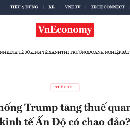
TIÊU & DÙNG
XE
VNE TV
TECH CONNECT
ÍNH
KINH TẾ SỐ
KINH TẾ XANH
THỊ TRƯỜNG
DOANH NGHIỆP
BẤT
THẾ GIỚI
hống Trump tăng thuế qua
kinh tế Ấn Độ có chao đảo