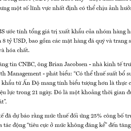
ưng một số lĩnh vực nhất định có thể chịu ảnh hưở
 ước tính tổng giá trị xuất khẩu của nhóm hàng h
à 8 tỷ USD, bao gồm các mặt hàng đá quý và trang 
và hóa chất.
ãng tin CNBC, ông Brian Jacobsen - nhà kinh tế tr
th Management - phát biểu: “Có thể thuế suất bổ 
 khẩu từ Ấn Độ mang tính biểu tượng hơn là thực 
ệu lực trong 21 ngày. Đó là một khoảng thời gian đ
t”.
tế đã dự báo rằng mức thuế đối ứng 25% công bố tr
a tác động “tiêu cực ở mức không đáng kể” đến tăn