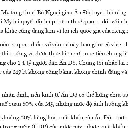
ị Mỹ tăng thuế, Bộ Ngoại giao Ấn Độ tuyên bố rằng 
khi Mỹ lại quyết định áp thêm thuế quan… đối với n
a khác cũng đang làm vì lợi ích quốc gia của riêng 
 nêu rõ quan điểm về vấn đề này, bao gồm cả việc 
ố thị trường và được thực hiện với mục tiêu chung 
ng cho 1,4 tỷ người dân Ấn Độ. Chúng tôi nhắc lại
 của Mỹ là không công bằng, không chính đáng và p
h nhận định, nền kinh tế Ấn Độ có thể hứng chịu tá
huế quan 50% của Mỹ, nhưng mức độ ảnh hưởng kh
 khoảng 20% hàng hóa xuất khẩu của Ấn Độ - tươ
 trong nước (GDP) của nước này - được xuất khẩu 