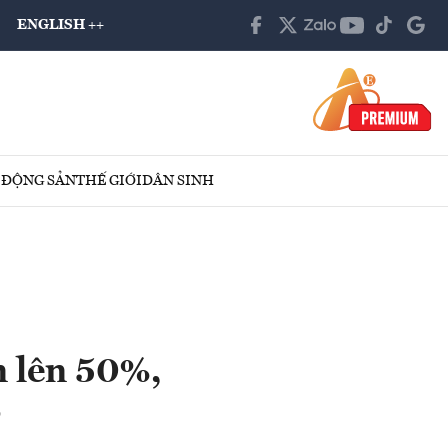
ENGLISH ++
 ĐỘNG SẢN
THẾ GIỚI
DÂN SINH
n lên 50%,
?