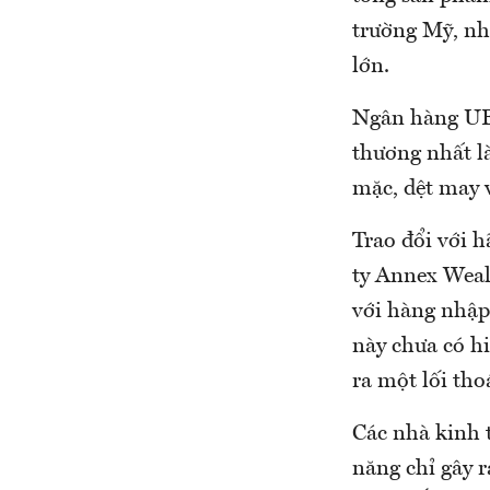
trường Mỹ, nh
lớn.
Ngân hàng UBS
thương nhất l
mặc, dệt may 
Trao đổi với h
ty Annex Weal
với hàng nhập
này chưa có hi
ra một lối thoá
Các nhà kinh 
năng chỉ gây r