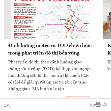
Định hướng metro và TOD chiến lược
K
trong phát triển đô thị bền vững
K
Phát triển đô thị theo định hướng giao
K
thông công cộng (TOD) kết hợp với mạng
V
lưới đường sắt đô thị (metro) là chiến lược
cốt lõi để giải quyết ùn tắc và tái cấu trúc
không gian. Mô hình này tập...
10
bài viết
Xem tất cả
2