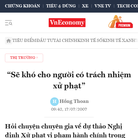
CHỨNG KHOÁN
TIÊU & DÙNG
XE
VNE TV
TECH CO
TIÊU ĐIỂM
ĐẦU TƯ
TÀI CHÍNH
KINH TẾ SỐ
KINH TẾ XANH
THỊ TRƯỜNG
“Sẽ khó cho người có trách nhiệm
xử phạt”
Hồng Thoan
H
09:42, 17/07/2007
Hỏi chuyện chuyên gia về dự thảo Nghị
định Xử phạt vi phạm hành chính trong