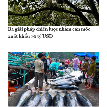
Ba giải pháp chiến lược nhằm cán mốc
xuất khẩu 74 tỷ USD