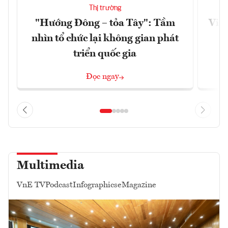
Thị trường
"Hướng Đông – tỏa Tây": Tầm
Việt
nhìn tổ chức lại không gian phát
g
triển quốc gia
Đọc ngay
Multimedia
VnE TV
Podcast
Infographics
eMagazine