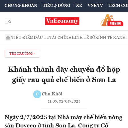
CHỨNG KHOÁN
TIÊU & DÙNG
XE
VNE TV
TECH CO
TIÊU ĐIỂM
ĐẦU TƯ
TÀI CHÍNH
KINH TẾ SỐ
KINH TẾ XANH
THỊ TRƯỜNG
Khánh thành dây chuyền đồ hộp
giấy rau quả chế biến ở Sơn La
Chu Khôi
C
11:05, 02/07/2025
Ngày 2/7/2025 tại Nhà máy chế biến nông
sản Doveco ở tỉnh Sơn La, Công ty Cổ