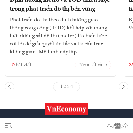
Định hướng metro và TOD chiến lược
K
trong phát triển đô thị bền vững
K
Phát triển đô thị theo định hướng giao
K
thông công cộng (TOD) kết hợp với mạng
V
lưới đường sắt đô thị (metro) là chiến lược
cốt lõi để giải quyết ùn tắc và tái cấu trúc
không gian. Mô hình này tập...
10
bài viết
Xem tất cả
2
1
2
3
4
Chứng khoán
Tiêu & Dùng