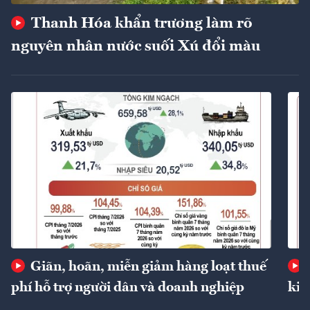
Thanh Hóa khẩn trương làm rõ
nguyên nhân nước suối Xú đổi màu
Giãn, hoãn, miễn giảm hàng loạt thuế
phí hỗ trợ người dân và doanh nghiệp
kin