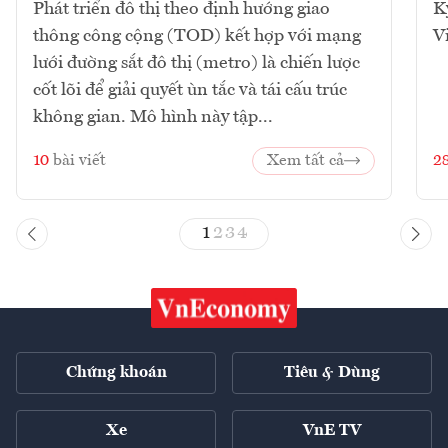
Phát triển đô thị theo định hướng giao
K
thông công cộng (TOD) kết hợp với mạng
V
lưới đường sắt đô thị (metro) là chiến lược
cốt lõi để giải quyết ùn tắc và tái cấu trúc
không gian. Mô hình này tập...
10
bài viết
Xem tất cả
2
1
2
3
4
Chứng khoán
Tiêu & Dùng
Xe
VnE TV