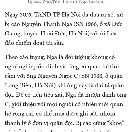
Bị cáo Nguyễn Thanh Nga tại tòa.
Ngày 30/5, TAND TP Hà Nội đã đưa ra xét xử
bị cáo Nguyễn Thanh Nga (SN 1966, ở xã Đức
Giang, huyện Hoài Đức, Hà Nội) về tội Lừa
đảo chiếm đoạt tài sản.
Theo cáo trạng, Nga là đối tượng không có
nghề nghiệp ổn định và từng có quan hệ tình
cảm với ông Nguyễn Ngọc C (SN 1966, ở quận
Long Biên, Hà Nội) khi ông này là đại tá quân
đội. Để có tiền tiêu xài, Nga đã mượn danh ông
C, giới thiệu với mọi người có nhiều mối quan
hệ rộng rãi, có thể mua được ghi sắt, nhôm
thanh lý ở đơn vị quân đội. Bị cáo cũng “khoe”