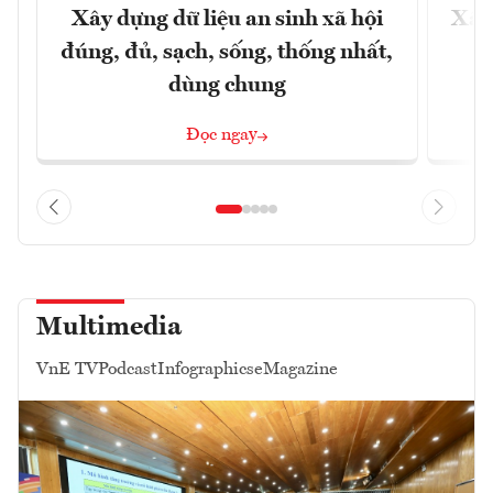
Xây dựng dữ liệu an sinh xã hội
Xây
đúng, đủ, sạch, sống, thống nhất,
dùng chung
Đọc ngay
Multimedia
VnE TV
Podcast
Infographics
eMagazine