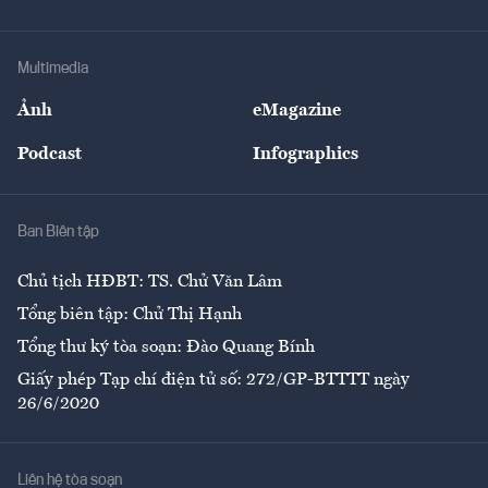
Doanh nhân
Tư vấn Tiêu & Dùng
Infographics
Hạ tầng
Sức khỏe
Khung pháp lý
Doanh nghiệp
Địa phương
Thị trường
Bảo hiểm
Multimedia
Sự kiện
Nhân lực
Ảnh
eMagazine
Đẹp +
An sinh
Podcast
Infographics
Giải trí
Y tế
Nhà
Ban Biên tập
Ẩm thực
Chủ tịch HĐBT: TS. Chử Văn Lâm
Tổng biên tập: Chử Thị Hạnh
Tổng thư ký tòa soạn: Đào Quang Bính
Giấy phép Tạp chí điện tử số: 272/GP-BTTTT ngày
26/6/2020
Liên hệ tòa soạn