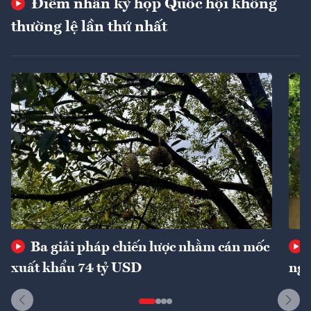
Điểm nhấn kỳ họp Quốc hội không
thường lệ lần thứ nhất
Ba giải pháp chiến lược nhằm cán mốc
xuất khẩu 74 tỷ USD
ngu