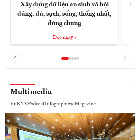
Xây dựng dữ liệu an sinh xã hội
Xây
đúng, đủ, sạch, sống, thống nhất,
dùng chung
Đọc ngay
Multimedia
VnE TV
Podcast
Infographics
eMagazine