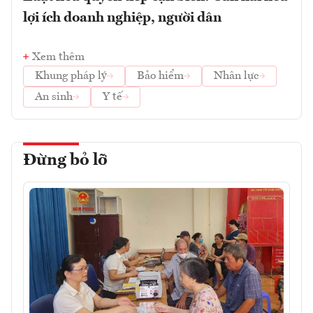
lợi ích doanh nghiệp, người dân
Xem thêm
Khung pháp lý
Bảo hiểm
Nhân lực
An sinh
Y tế
Đừng bỏ lỡ