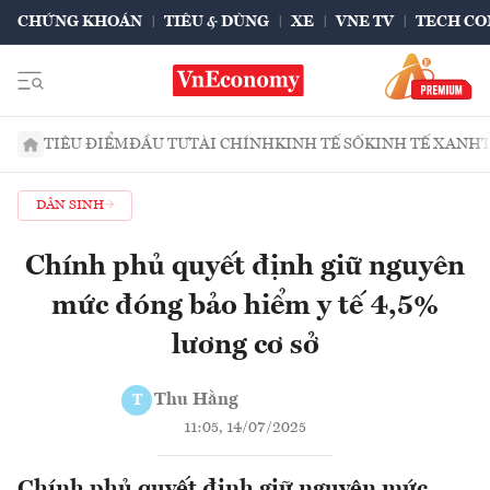
CHỨNG KHOÁN
TIÊU & DÙNG
XE
VNE TV
TECH CO
TIÊU ĐIỂM
ĐẦU TƯ
TÀI CHÍNH
KINH TẾ SỐ
KINH TẾ XANH
DÂN SINH
Chính phủ quyết định giữ nguyên
mức đóng bảo hiểm y tế 4,5%
lương cơ sở
Thu Hằng
T
11:05, 14/07/2025
Chính phủ quyết định giữ nguyên mức