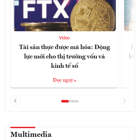
Video
Tài sản thực được mã hóa: Động
Huế
lực mới cho thị trường vốn và
lở 
kinh tế số
Đọc ngay
Multimedia