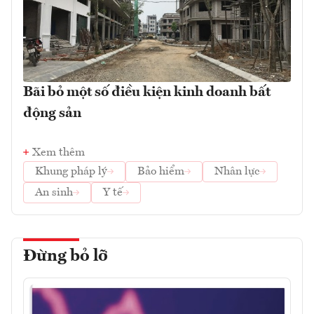
Bãi bỏ một số điều kiện kinh doanh bất
động sản
Xem thêm
Khung pháp lý
Bảo hiểm
Nhân lực
An sinh
Y tế
Đừng bỏ lỡ