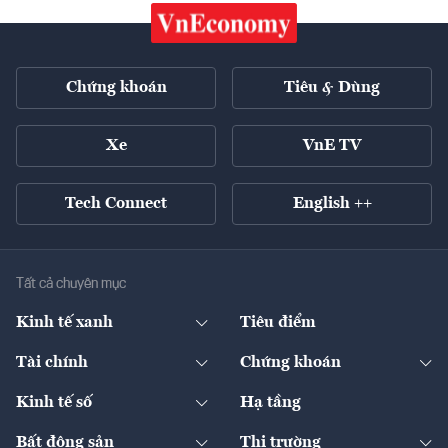
Chứng khoán
Tiêu & Dùng
Xe
VnE TV
Tech Connect
English ++
Tất cả chuyên mục
Kinh tế xanh
Tiêu điểm
Chuyển động xanh
Tài chính
Chứng khoán
Pháp lý
Ngân hàng
Doanh nghiệp niêm yết
Kinh tế số
Hạ tầng
Thương hiệu xanh
Thị trường vốn
Thị trường
Sản phẩm - Thị trường
Bất động sản
Thị trường