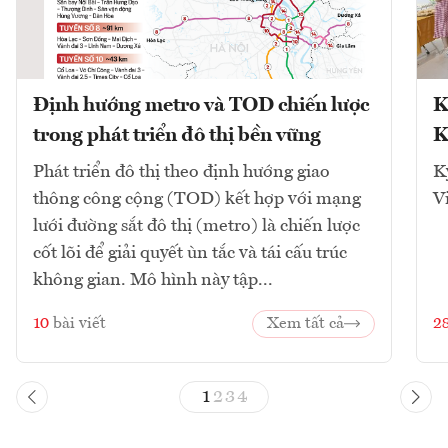
Định hướng metro và TOD chiến lược
K
trong phát triển đô thị bền vững
K
Phát triển đô thị theo định hướng giao
K
thông công cộng (TOD) kết hợp với mạng
V
lưới đường sắt đô thị (metro) là chiến lược
cốt lõi để giải quyết ùn tắc và tái cấu trúc
không gian. Mô hình này tập...
10
bài viết
Xem tất cả
2
1
2
3
4