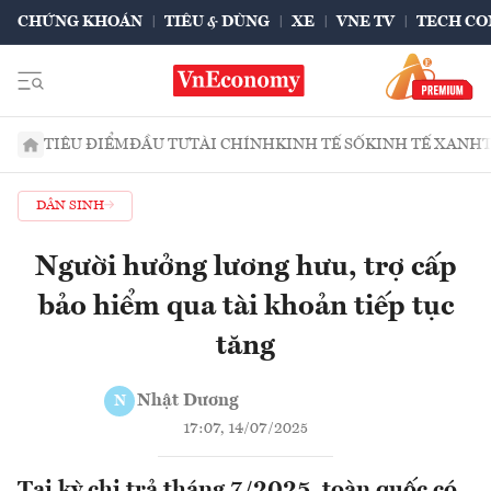
CHỨNG KHOÁN
TIÊU & DÙNG
XE
VNE TV
TECH CO
TIÊU ĐIỂM
ĐẦU TƯ
TÀI CHÍNH
KINH TẾ SỐ
KINH TẾ XANH
DÂN SINH
Người hưởng lương hưu, trợ cấp
bảo hiểm qua tài khoản tiếp tục
tăng
Nhật Dương
N
17:07, 14/07/2025
Tại kỳ chi trả tháng 7/2025, toàn quốc có