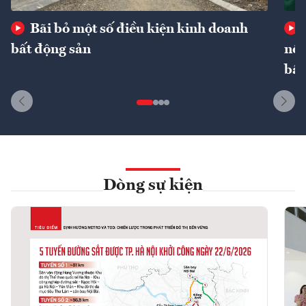
Bãi bỏ một số điều kiện kinh doanh
bất động sản
nôn
bất
Dòng sự kiện