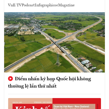
VnE TV
Podcast
Infographics
eMagazine
Điểm nhấn kỳ họp Quốc hội không
thường lệ lần thứ nhất