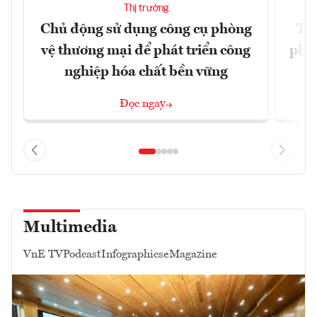
Thị trường
Chủ động sử dụng công cụ phòng
TP.
vệ thương mại để phát triển công
phẩ
nghiệp hóa chất bền vững
Đọc ngay
Multimedia
VnE TV
Podcast
Infographics
eMagazine