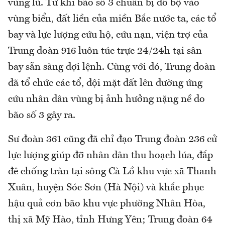
vùng lũ. Từ khi bão số 3 chuẩn bị đổ bộ vào
vùng biển, đất liền của miền Bắc nước ta, các tổ
bay và lực lượng cứu hộ, cứu nạn, viện trợ của
Trung đoàn 916 luôn túc trực 24/24h tại sân
bay sẵn sàng đợi lệnh. Cùng với đó, Trung đoàn
đã tổ chức các tổ, đội mặt đất lên đường ứng
cứu nhân dân vùng bị ảnh hưởng nặng nề do
bão số 3 gây ra.
Sư đoàn 361 cũng đã chỉ đạo Trung đoàn 236 cử
lực lượng giúp đỡ nhân dân thu hoạch lúa, đắp
đê chống tràn tại sông Cà Lồ khu vực xã Thanh
Xuân, huyện Sóc Sơn (Hà Nội) và khắc phục
hậu quả cơn bão khu vực phường Nhân Hòa,
thị xã Mỹ Hào, tỉnh Hưng Yên; Trung đoàn 64