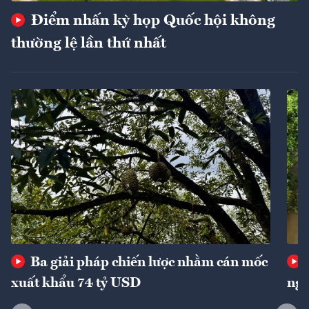
Điểm nhấn kỳ họp Quốc hội không
thường lệ lần thứ nhất
Ba giải pháp chiến lược nhằm cán mốc
xuất khẩu 74 tỷ USD
ngu