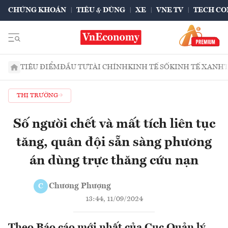
CHỨNG KHOÁN
TIÊU & DÙNG
XE
VNE TV
TECH CO
TIÊU ĐIỂM
ĐẦU TƯ
TÀI CHÍNH
KINH TẾ SỐ
KINH TẾ XANH
THỊ TRƯỜNG
Số người chết và mất tích liên tục
tăng, quân đội sẵn sàng phương
án dùng trực thăng cứu nạn
Chương Phượng
C
13:44, 11/09/2024
Theo Báo cáo mới nhất của Cục Quản lý