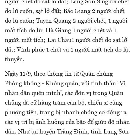
người chết do sạt lở đất; Lạng Sơn 3 người chết
do lũ cuốn, sạt lở đất; Bắc Giang 2 người chết
do lũ cuốn; Tuyên Quang 2 người chết, 1 người
mất tích do lũ; Hà Giang 1 người chết và 1
người mất tích; Lai Châu1 người chết do sạt lở
đất; Vĩnh phúc 1 chết và 1 người mất tích do lật
thuyền.
Ngày 11/9, theo thông tin từ Quân chủng
Phòng không - Không quân, với tinh thần “Vì
nhân dân quên mình”, các đơn vị trong Quân
chủng đã cử hàng trăm cán bộ, chiến sĩ cùng
phương tiện, trang bị nhanh chóng cơ động ra
các vị trí bị ảnh hưởng của bão để giúp đỡ nhân
dân. Như tại huyện Tràng Định, tỉnh Lạng Sơn