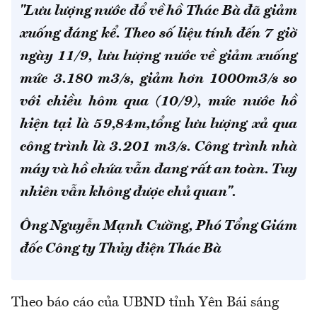
"Lưu lượng nước đổ về hồ Thác Bà đã giảm
xuống đáng kể. Theo số liệu tính đến 7 giờ
ngày 11/9, lưu lượng nước về giảm xuống
mức 3.180 m3/s, giảm hơn 1000m3/s so
với chiều hôm qua (10/9), mức nước hồ
hiện tại là 59,84m,tổng lưu lượng xả qua
công trình là 3.201 m3/s. Công trình nhà
máy và hồ chứa vẫn đang rất an toàn. Tuy
nhiên vẫn không được chủ quan".
Ông Nguyễn Mạnh Cường, Phó Tổng Giám
đốc Công ty Thủy điện Thác Bà
Theo báo cáo của UBND tỉnh Yên Bái sáng