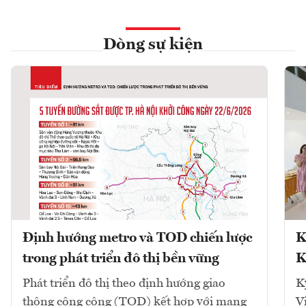
Dòng sự kiện
Định hướng metro và TOD chiến lược
K
trong phát triển đô thị bền vững
K
Phát triển đô thị theo định hướng giao
K
thông công cộng (TOD) kết hợp với mạng
V