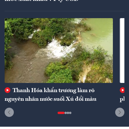
Thanh Hóa khẩn trương làm rõ
nguyên nhân nước suối Xú đổi màu
phí