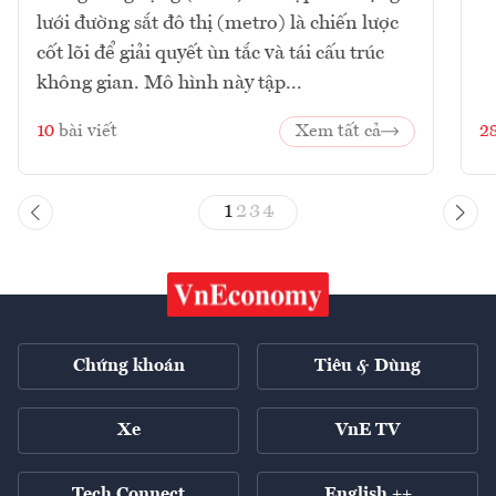
lưới đường sắt đô thị (metro) là chiến lược
cốt lõi để giải quyết ùn tắc và tái cấu trúc
không gian. Mô hình này tập...
10
bài viết
Xem tất cả
2
1
2
3
4
Chứng khoán
Tiêu & Dùng
Xe
VnE TV
Tech Connect
English ++