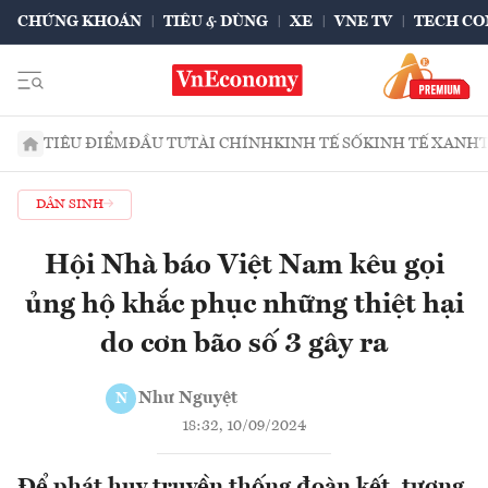
CHỨNG KHOÁN
TIÊU & DÙNG
XE
VNE TV
TECH CO
TIÊU ĐIỂM
ĐẦU TƯ
TÀI CHÍNH
KINH TẾ SỐ
KINH TẾ XANH
DÂN SINH
Hội Nhà báo Việt Nam kêu gọi
ủng hộ khắc phục những thiệt hại
do cơn bão số 3 gây ra
Như Nguyệt
N
18:32, 10/09/2024
Để phát huy truyền thống đoàn kết, tương