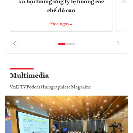
xã hội tương ứng tỷ lệ hưởng các
tiề
chế độ cao
Đọc ngay
Multimedia
VnE TV
Podcast
Infographics
eMagazine