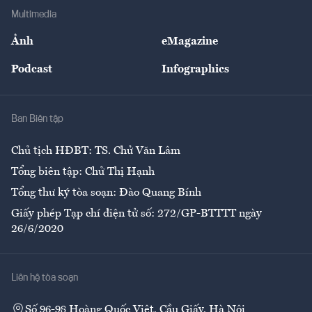
Địa phương
Thị trường
Bảo hiểm
Multimedia
Sự kiện
Nhân lực
Ảnh
eMagazine
Đẹp +
An sinh
Podcast
Infographics
Giải trí
Y tế
Nhà
Ban Biên tập
Ẩm thực
Chủ tịch HĐBT: TS. Chử Văn Lâm
Tổng biên tập: Chử Thị Hạnh
Tổng thư ký tòa soạn: Đào Quang Bính
Giấy phép Tạp chí điện tử số: 272/GP-BTTTT ngày
26/6/2020
Liên hệ tòa soạn
Số 96-98 Hoàng Quốc Việt, Cầu Giấy, Hà Nội