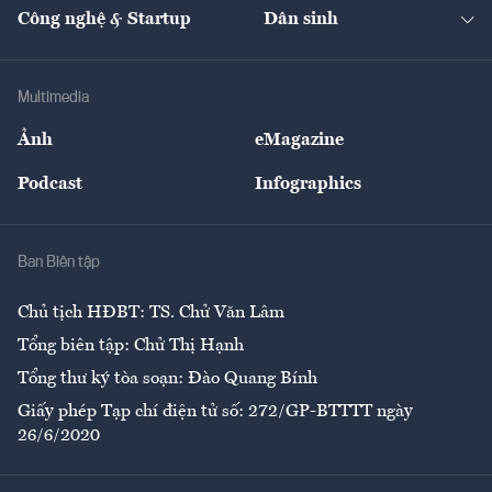
Tạp chí kinh tế Việt Nam
eMagazine
Nhà đầu tư
Du lịch
Công nghệ & Startup
Dân sinh
Tư vấn
Nông sản
Doanh nhân
Tư vấn Tiêu & Dùng
Infographics
Hạ tầng
Sức khỏe
Khung pháp lý
Doanh nghiệp
Địa phương
Thị trường
Bảo hiểm
Multimedia
Sự kiện
Nhân lực
Ảnh
eMagazine
Đẹp +
An sinh
Podcast
Infographics
Giải trí
Y tế
Nhà
Ban Biên tập
Ẩm thực
Chủ tịch HĐBT: TS. Chử Văn Lâm
Tổng biên tập: Chử Thị Hạnh
Tổng thư ký tòa soạn: Đào Quang Bính
Giấy phép Tạp chí điện tử số: 272/GP-BTTTT ngày
26/6/2020