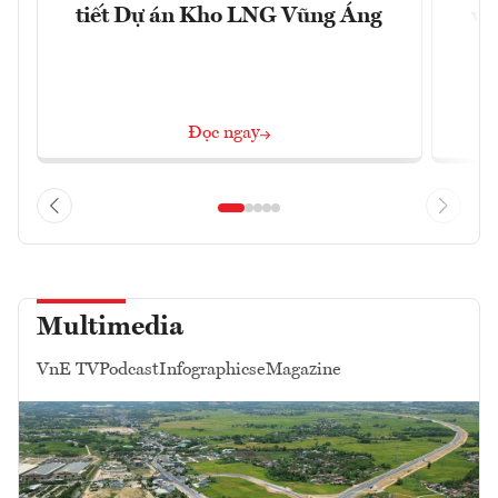
tiết Dự án Kho LNG Vũng Áng
và
Đọc ngay
Multimedia
VnE TV
Podcast
Infographics
eMagazine