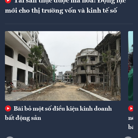
Tài sản thực được mã hóa: Động lực
mới cho thị trường vốn và kinh tế số
Bãi bỏ một số điều kiện kinh doanh
bất động sản
nôn
bất