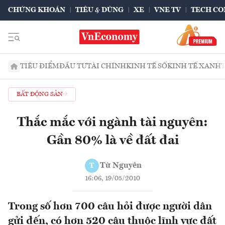
CHỨNG KHOÁN
TIÊU & DÙNG
XE
VNE TV
TECH CO
TIÊU ĐIỂM
ĐẦU TƯ
TÀI CHÍNH
KINH TẾ SỐ
KINH TẾ XANH
BẤT ĐỘNG SẢN
Thắc mắc với ngành tài nguyên:
Gần 80% là về đất đai
Từ Nguyên
T
16:06, 19/05/2010
Trong số hơn 700 câu hỏi được người dân
gửi đến, có hơn 520 câu thuộc lĩnh vực đất