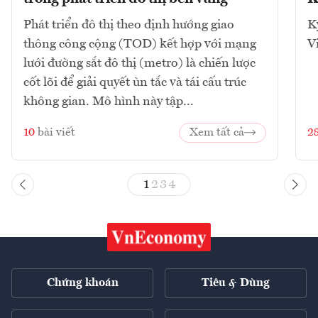
Phát triển đô thị theo định hướng giao
K
thông công cộng (TOD) kết hợp với mạng
V
lưới đường sắt đô thị (metro) là chiến lược
cốt lõi để giải quyết ùn tắc và tái cấu trúc
không gian. Mô hình này tập...
10
bài viết
Xem tất cả
2
1
2
3
4
Chứng khoán
Tiêu & Dùng