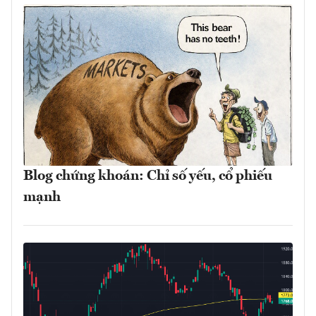
Blog chứng khoán: Chỉ số yếu, cổ phiếu
mạnh