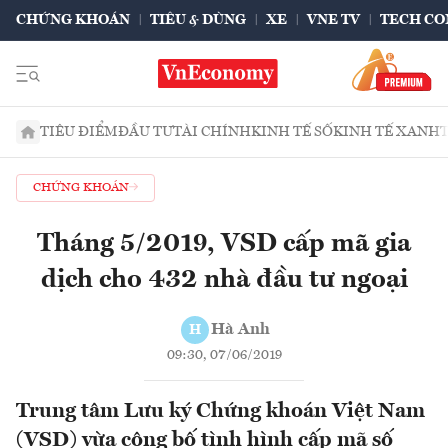
CHỨNG KHOÁN
TIÊU & DÙNG
XE
VNE TV
TECH CO
TIÊU ĐIỂM
ĐẦU TƯ
TÀI CHÍNH
KINH TẾ SỐ
KINH TẾ XANH
CHỨNG KHOÁN
Tháng 5/2019, VSD cấp mã gia
dịch cho 432 nhà đầu tư ngoại
Hà Anh
H
09:30, 07/06/2019
Trung tâm Lưu ký Chứng khoán Việt Nam
(VSD) vừa công bố tình hình cấp mã số