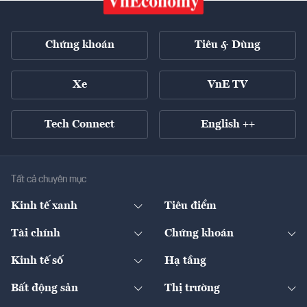
Chứng khoán
Tiêu & Dùng
Xe
VnE TV
Tech Connect
English ++
Tất cả chuyên mục
Kinh tế xanh
Tiêu điểm
Chuyển động xanh
Tài chính
Chứng khoán
Pháp lý
Ngân hàng
Doanh nghiệp niêm yết
Kinh tế số
Hạ tầng
Thương hiệu xanh
Thị trường vốn
Thị trường
Sản phẩm - Thị trường
Bất động sản
Thị trường
Diễn đàn
Thuế
Đầu tư
Tài sản số