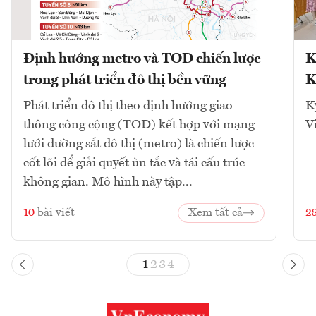
Định hướng metro và TOD chiến lược
K
trong phát triển đô thị bền vững
K
Phát triển đô thị theo định hướng giao
K
thông công cộng (TOD) kết hợp với mạng
V
lưới đường sắt đô thị (metro) là chiến lược
cốt lõi để giải quyết ùn tắc và tái cấu trúc
không gian. Mô hình này tập...
10
bài viết
Xem tất cả
2
1
2
3
4