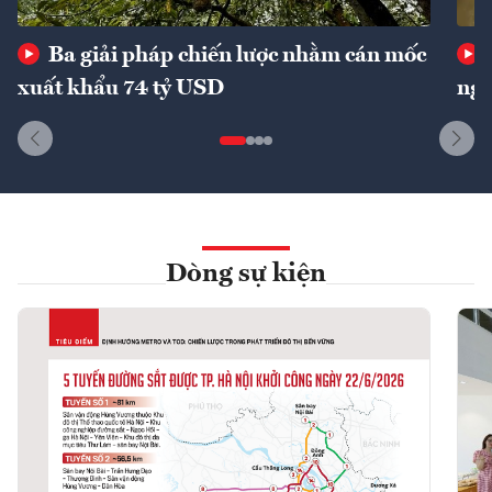
Ba giải pháp chiến lược nhằm cán mốc
xuất khẩu 74 tỷ USD
ngu
Dòng sự kiện