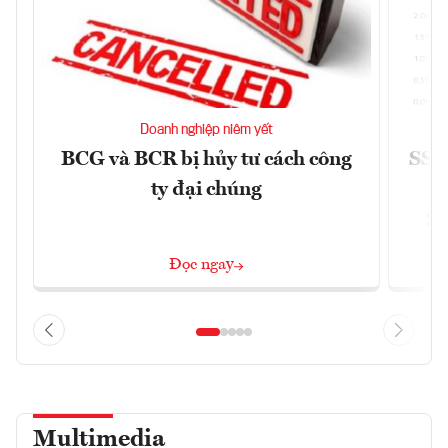
Doanh nghiệp niêm yết
BCG và BCR bị hủy tư cách công
SSI 
ty đại chúng
2/
Đọc ngay
Multimedia