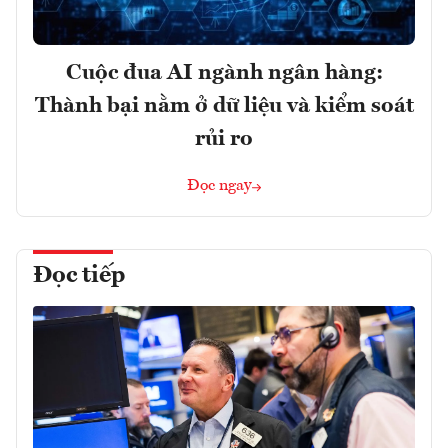
Cuộc đua AI ngành ngân hàng:
Thành bại nằm ở dữ liệu và kiểm soát
rủi ro
Đọc ngay
Đọc tiếp