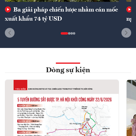
Ba giải pháp chiến lược nhằm cán mốc
xuất khẩu 74 tỷ USD
ngu
Dòng sự kiện