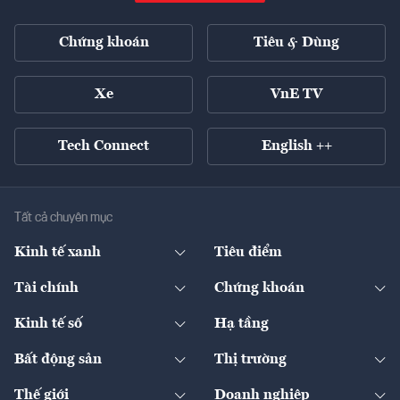
Chứng khoán
Tiêu & Dùng
Xe
VnE TV
Tech Connect
English ++
Tất cả chuyên mục
Kinh tế xanh
Tiêu điểm
Chuyển động xanh
Tài chính
Chứng khoán
Pháp lý
Ngân hàng
Doanh nghiệp niêm yết
Kinh tế số
Hạ tầng
Thương hiệu xanh
Thị trường vốn
Thị trường
Sản phẩm - Thị trường
Bất động sản
Thị trường
Diễn đàn
Thuế
Đầu tư
Tài sản số
Chính sách
Xuất nhập khẩu
Thế giới
Doanh nghiệp