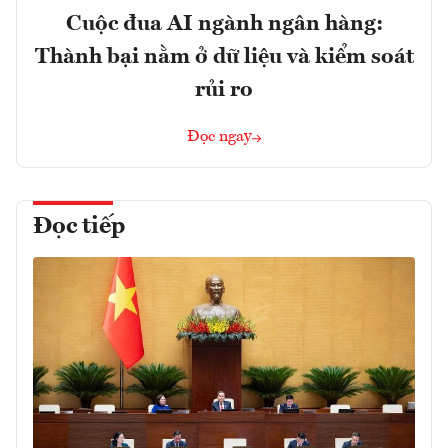
Cuộc đua AI ngành ngân hàng:
Thành bại nằm ở dữ liệu và kiểm soát
rủi ro
Đọc ngay
Đọc tiếp