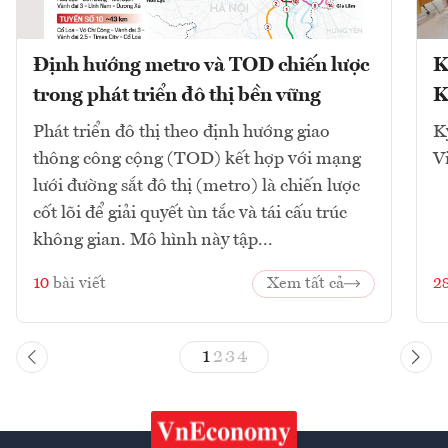
Định hướng metro và TOD chiến lược
K
trong phát triển đô thị bền vững
K
Phát triển đô thị theo định hướng giao
K
thông công cộng (TOD) kết hợp với mạng
V
lưới đường sắt đô thị (metro) là chiến lược
cốt lõi để giải quyết ùn tắc và tái cấu trúc
không gian. Mô hình này tập...
10
bài viết
Xem tất cả
2
1
2
3
4