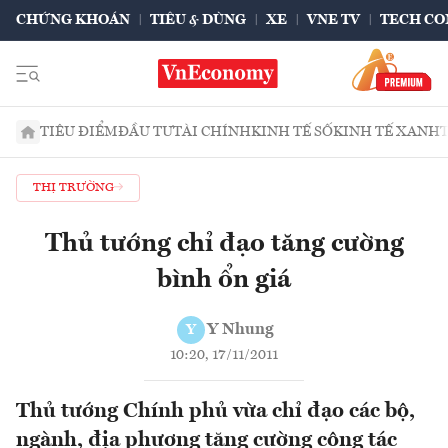
CHỨNG KHOÁN
TIÊU & DÙNG
XE
VNE TV
TECH CO
TIÊU ĐIỂM
ĐẦU TƯ
TÀI CHÍNH
KINH TẾ SỐ
KINH TẾ XANH
THỊ TRƯỜNG
Thủ tướng chỉ đạo tăng cường
bình ổn giá
Y Nhung
Y
10:20, 17/11/2011
Thủ tướng Chính phủ vừa chỉ đạo các bộ,
ngành, địa phương tăng cường công tác