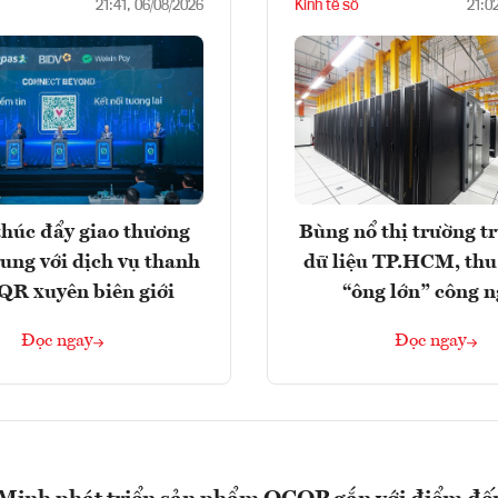
Kinh tế số
21:41, 06/08/2026
21:0
húc đẩy giao thương
Bùng nổ thị trường t
rung với dịch vụ thanh
dữ liệu TP.HCM, thu
QR xuyên biên giới
“ông lớn” công 
Đọc ngay
Đọc ngay