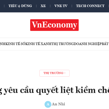
TIÊU & DÙNG
XE
VNE TV
TECH CONNECT
ÍNH
KINH TẾ SỐ
KINH TẾ XANH
THỊ TRƯỜNG
DOANH NGHIỆP
BẤT
THỊ TRƯỜNG
 yêu cầu quyết liệt kiềm ch
An Nhi
A