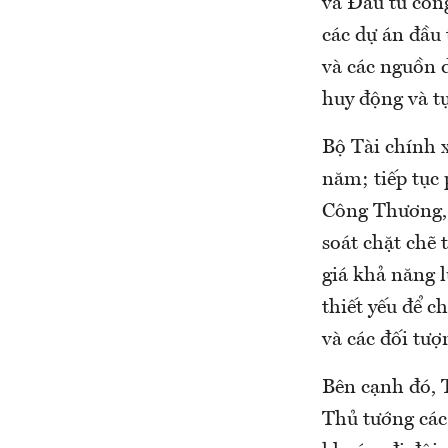
và Đầu tư công
các dự án đầu
và các nguồn d
huy động và tự
Bộ Tài chính 
năm; tiếp tục
Công Thương, 
soát chặt chẽ
giá khả năng l
thiết yếu để c
và các đối tượ
Bên cạnh đó, 
Thủ tướng các