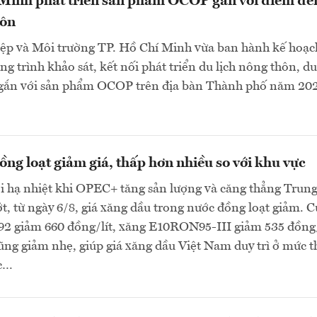
 Minh phát triển sản phẩm OCOP gắn với điểm đế
hôn
ệp và Môi trường TP. Hồ Chí Minh vừa ban hành kế hoạc
g trình khảo sát, kết nối phát triển du lịch nông thôn, du
gắn với sản phẩm OCOP trên địa bàn Thành phố năm 202
ng loạt giảm giá, thấp hơn nhiều so với khu vực
ới hạ nhiệt khi OPEC+ tăng sản lượng và căng thẳng Trun
, từ ngày 6/8, giá xăng dầu trong nước đồng loạt giảm. C
 giảm 660 đồng/lít, xăng E10RON95-III giảm 535 đồng/
cũng giảm nhẹ, giúp giá xăng dầu Việt Nam duy trì ở mức 
ực…