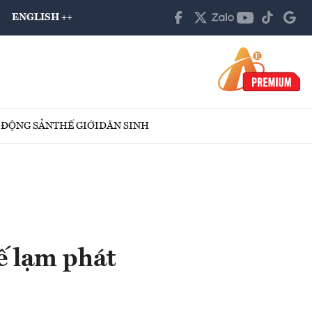
ENGLISH ++
 ĐỘNG SẢN
THẾ GIỚI
DÂN SINH
ế lạm phát