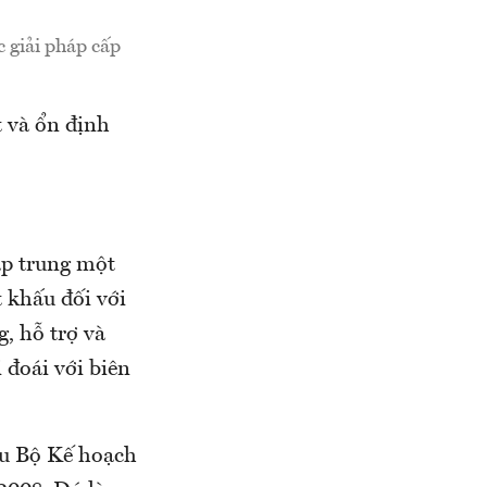
 giải pháp cấp
t và ổn định
ập trung một
t khấu đối với
, hỗ trợ và
 đoái với biên
ầu Bộ Kế hoạch