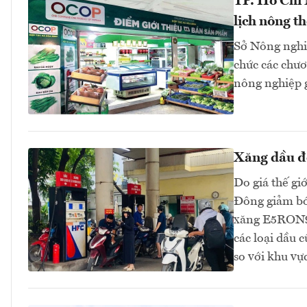
TP. Hồ Chí
lịch nông t
Sở Nông nghi
chức các chươn
nông nghiệp 
Xăng dầu đồ
Do giá thế gi
Đông giảm bớt
xăng E5RON92
các loại dầu 
so với khu v