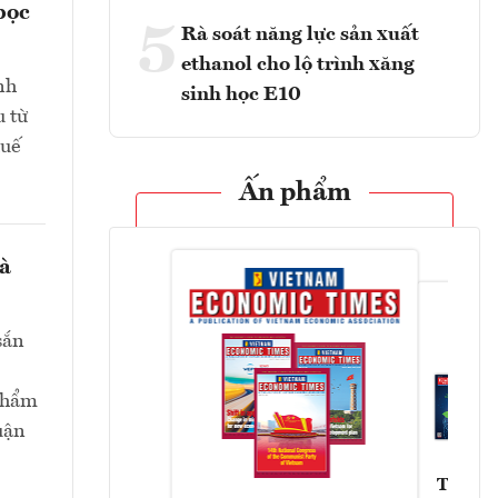
bọc
5
Rà soát năng lực sản xuất
ethanol cho lộ trình xăng
nh
sinh học E10
u từ
huế
Ấn phẩm
và
sắn
 phẩm
uận
Tạp chí