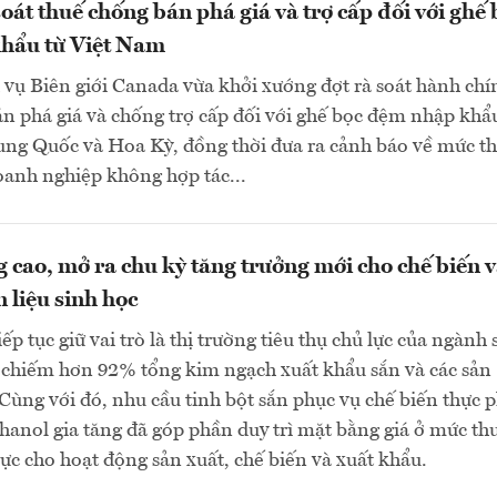
oát thuế chống bán phá giá và trợ cấp đối với ghế 
hẩu từ Việt Nam
vụ Biên giới Canada vừa khởi xướng đợt rà soát hành chí
n phá giá và chống trợ cấp đối với ghế bọc đệm nhập khẩ
ung Quốc và Hoa Kỳ, đồng thời đưa ra cảnh báo về mức t
oanh nghiệp không hợp tác...
g cao, mở ra chu kỳ tăng trưởng mới cho chế biến 
 liệu sinh học
p tục giữ vai trò là thị trường tiêu thụ chủ lực của ngành 
 chiếm hơn 92% tổng kim ngạch xuất khẩu sắn và các sản
Cùng với đó, nhu cầu tinh bột sắn phục vụ chế biến thực
thanol gia tăng đã góp phần duy trì mặt bằng giá ở mức th
 lực cho hoạt động sản xuất, chế biến và xuất khẩu.