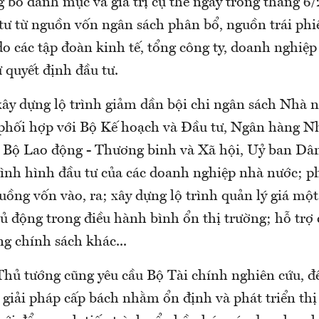
 bố danh mục và giá trị cụ thể ngay trong tháng 6/
 tư từ nguồn vốn ngân sách phân bổ, nguồn trái ph
o các tập đoàn kinh tế, tổng công ty, doanh nghiệp
 quyết định đầu tư.
xây dựng lộ trình giảm dần bội chi ngân sách Nhà 
 phối hợp với Bộ Kế hoạch và Đầu tư, Ngân hàng N
Bộ Lao động - Thương binh và Xã hội, Uỷ ban Dân
 tình hình đầu tư của các doanh nghiệp nhà nước; p
uồng vốn vào, ra; xây dựng lộ trình quản lý giá mộ
hủ động trong điều hành bình ổn thị trường; hỗ trợ
ng chính sách khác...
Thủ tướng cũng yêu cầu Bộ Tài chính nghiên cứu, đề
 giải pháp cấp bách nhằm ổn định và phát triển th