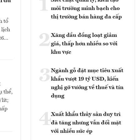
1
Siết chặt quản lý, kiến tạo
n du
môi trường minh bạch cho
thị trường bán hàng đa cấp
h tổ
 lịch
2
Xăng dầu đồng loạt giảm
6...
giá, thấp hơn nhiều so với
khu vực
3
Ngành gỗ đặt mục tiêu xuất
khẩu vượt 19 tỷ USD, kiến
g
nghị gỡ vướng về thuế và tín
ụ thể,
dụng
lít;
thấp
4
Xuất khẩu thủy sản duy trì
đà tăng nhưng vẫn đối mặt
với nhiều sức ép