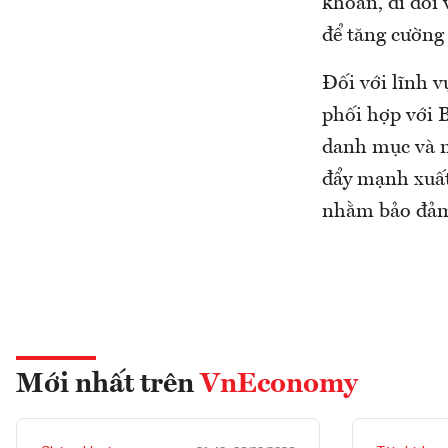
khoán, đi đôi
để tăng cường
Đối với lĩnh 
phối hợp với 
danh mục và m
đẩy mạnh xuất
nhằm bảo đảm
Mới nhất trên
VnEconomy