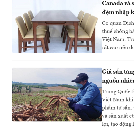
Canada rà s
đệm nhập k
Cơ quan Dịch 
thuế chống bá
Việt Nam, Tr
rất cao nếu d
Giá sắn tăn
nguồn nhiên
Trung Quốc tiế
Việt Nam khi
phẩm từ sắn. 
và sản xuất e
lợi, tạo động