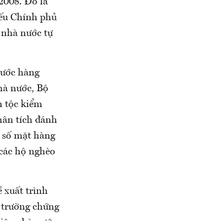
2008. Đó là
iếu Chính phủ
 nhà nước tự
nước hàng
hà nước, Bộ
 tộc kiểm
hân tích đánh
t số mặt hàng
 các hộ nghèo
 xuất trình
ị trường chứng