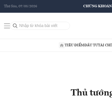
Thứ Sáu, 07/08/2026
CHỨNG KHOÁN
TIÊU ĐIỂM
ĐẦU TƯ
TÀI CH
Thủ tướng