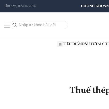
Thứ Sáu, 07/08/2026
CHỨNG KHOÁN
TIÊU ĐIỂM
ĐẦU TƯ
TÀI CH
Thuế thép