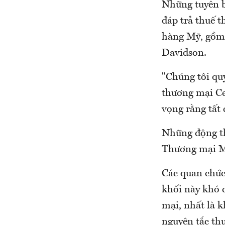
Những tuyên b
đáp trả thuế 
hàng Mỹ, gồm 
Davidson.
"Chúng tôi qu
thương mại Ce
vọng rằng tất 
Những động th
Thương mại M
Các quan chức
khối này khó 
mại, nhất là k
nguyên tắc th