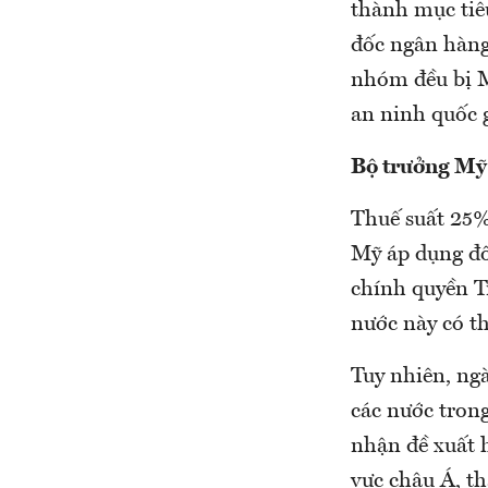
thành mục tiêu
đốc ngân hàng 
nhóm đều bị M
an ninh quốc g
Bộ trưởng Mỹ 
Thuế suất 25%
Mỹ áp dụng đố
chính quyền T
nước này có t
Tuy nhiên, ng
các nước tron
nhận đề xuất 
vực châu Á, t