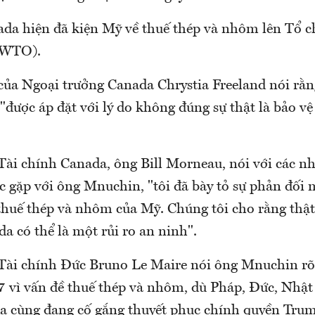
da hiện đã kiện Mỹ về thuế thép và nhôm lên Tổ 
(WTO).
của Ngoại trưởng Canada Chrystia Freeland nói rằn
được áp đặt với lý do không đúng sự thật là bảo vệ
Tài chính Canada, ông Bill Morneau, nói với các n
c gặp với ông Mnuchin, "tôi đã bày tỏ sự phản đối
thuế thép và nhôm của Mỹ. Chúng tôi cho rằng thật
a có thể là một rủi ro an ninh".
Tài chính Đức Bruno Le Maire nói ông Mnuchin rõ 
G7 vì vấn đề thuế thép và nhôm, dù Pháp, Đức, Nhật
da cùng đang cố gắng thuyết phục chính quyền Trump