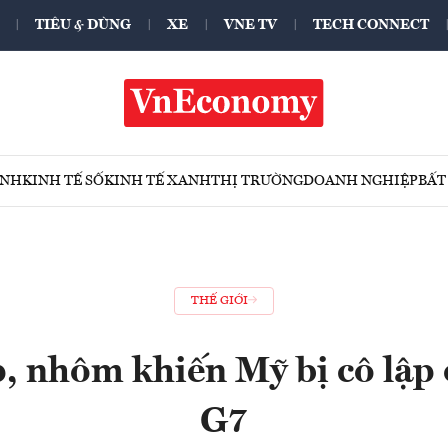
TIÊU & DÙNG
XE
VNE TV
TECH CONNECT
ÍNH
KINH TẾ SỐ
KINH TẾ XANH
THỊ TRƯỜNG
DOANH NGHIỆP
BẤT
THẾ GIỚI
, nhôm khiến Mỹ bị cô lập 
G7