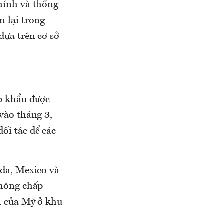
chính và thống
n lại trong
ựa trên cơ sở
p khẩu được
vào tháng 3,
ối tác để các
da, Mexico và
không chấp
1 của Mỹ ở khu