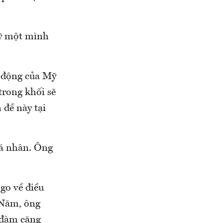
Mỹ một mình
 động của Mỹ
trong khối sẽ
đề này tại
cá nhân. Ông
go về điều
 Năm, ông
 đàm căng