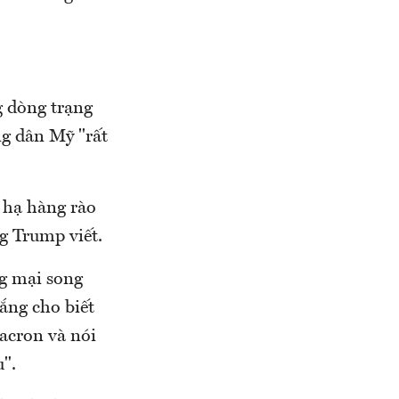
g dòng trạng
ng dân Mỹ "rất
 hạ hàng rào
g Trump viết.
g mại song
ắng cho biết
cron và nói
u".