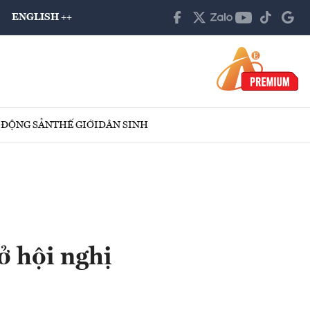
ENGLISH ++
 ĐỘNG SẢN
THẾ GIỚI
DÂN SINH
ở hội nghị