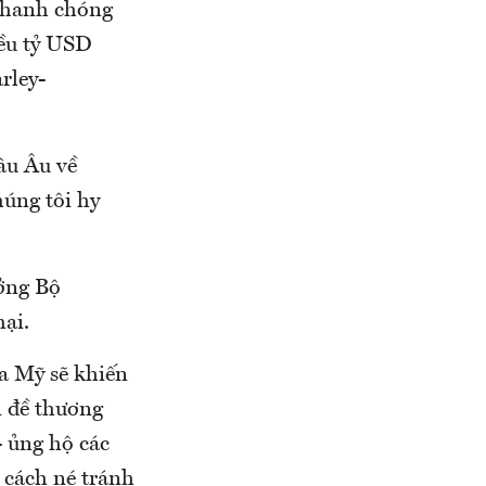
nhanh chóng
iều tỷ USD
rley-
âu Âu về
úng tôi hy
ởng Bộ
ại.
a Mỹ sẽ khiến
n đề thương
- ủng hộ các
 cách né tránh