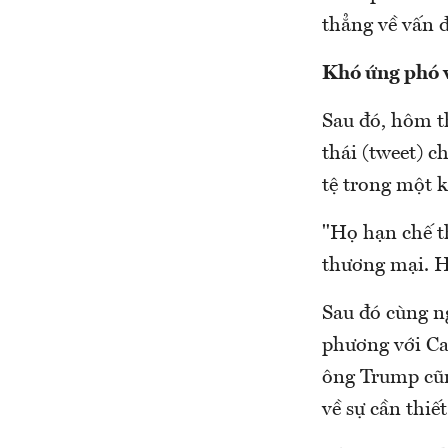
thẳng về vấn đ
Khó ứng phó 
Sau đó, hôm t
thái (tweet) c
tệ trong một k
"Họ hạn chế t
thương mại. H
Sau đó cùng n
phương với Ca
ông Trump cũ
về sự cần thiế