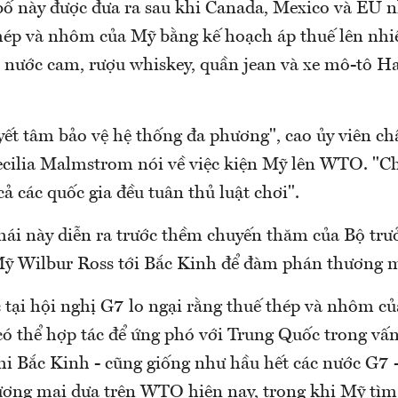
ố này được đưa ra sau khi Canada, Mexico và EU 
thép và nhôm của Mỹ bằng kế hoạch áp thuế lên nh
nước cam, rượu whiskey, quần jean và xe mô-tô Ha
yết tâm bảo vệ hệ thống đa phương", cao ủy viên ch
cilia Malmstrom nói về việc kiện Mỹ lên WTO. "Ch
cả các quốc gia đều tuân thủ luật chơi".
ái này diễn ra trước thềm chuyến thăm của Bộ trư
ỹ Wilbur Ross tới Bắc Kinh để đàm phán thương m
 tại hội nghị G7 lo ngại rằng thuế thép và nhôm củ
có thể hợp tác để ứng phó với Trung Quốc trong vấ
hi Bắc Kinh - cũng giống như hầu hết các nước G7 
ương mại dựa trên WTO hiện nay, trong khi Mỹ tìm