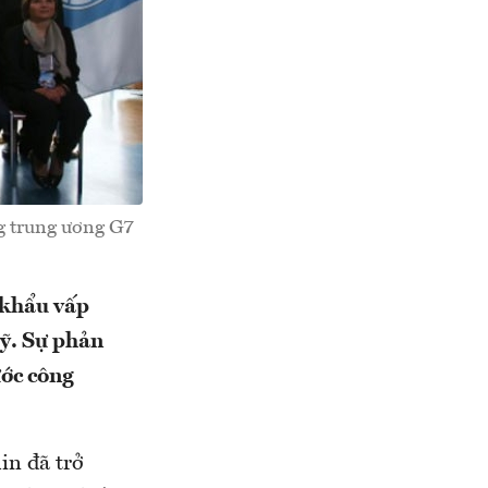
ng trung ương G7
 khẩu vấp
Mỹ. Sự phản
ước công
in đã trở