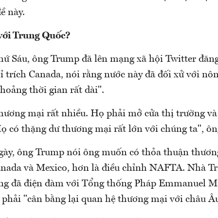
ề này.
với Trung Quốc?
hứ Sáu, ông Trump đã lên mạng xã hội Twitter đăn
hỉ trích Canada, nói rằng nước này đã đối xử với nô
hoảng thời gian rất dài".
hương mại rất nhiều. Họ phải mở cửa thị trường và
ọ có thặng dư thương mại rất lớn với chúng ta", ôn
gày, ông Trump nói ông muốn có thỏa thuận thươn
nada và Mexico, hơn là điều chỉnh NAFTA. Nhà Tr
ng đã điện đàm với Tổng thống Pháp Emmanuel Ma
t phải "cân bằng lại quan hệ thương mại với châu Â