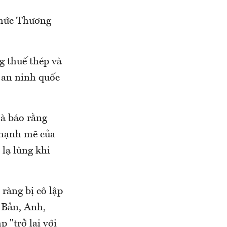
chức Thương
g thuế thép và
 an ninh quốc
hà báo rằng
 mạnh mẽ của
 lạ lùng khi
ràng bị cô lập
 Bản, Anh,
 "trở lại với