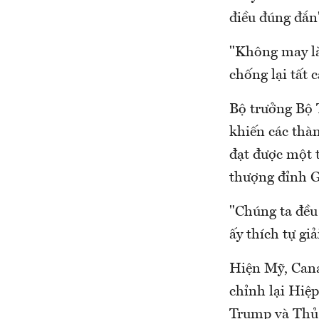
điều đúng đắn
"Không may là
chống lại tất 
Bộ trưởng Bộ 
khiến các thàn
đạt được một 
thượng đỉnh G
"Chúng ta đều
ấy thích tự g
Hiện Mỹ, Cana
chỉnh lại Hi
Trump và Thủ 