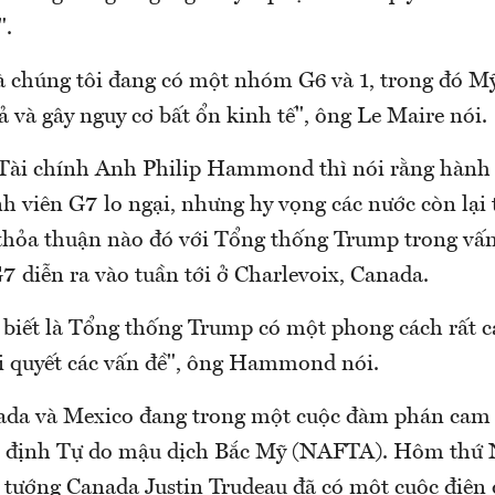
".
 chúng tôi đang có một nhóm G6 và 1, trong đó 
cả và gây nguy cơ bất ổn kinh tế", ông Le Maire nói.
Tài chính Anh Philip Hammond thì nói rằng hành
h viên G7 lo ngại, nhưng hy vọng các nước còn lại 
thỏa thuận nào đó với Tổng thống Trump trong vấn 
7 diễn ra vào tuần tới ở Charlevoix, Canada.
 biết là Tổng thống Trump có một phong cách rất 
iải quyết các vấn đề", ông Hammond nói.
da và Mexico đang trong một cuộc đàm phán cam 
ệp định Tự do mậu dịch Bắc Mỹ (NAFTA). Hôm thứ
tướng Canada Justin Trudeau đã có một cuộc điện