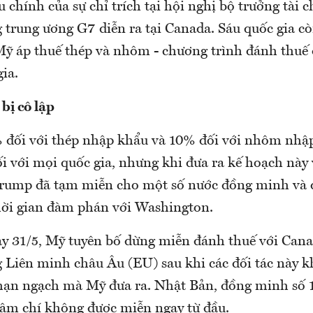
 chính của sự chỉ trích tại hội nghị bộ trưởng tài 
trung ương G7 diễn ra tại Canada. Sáu quốc gia cò
ỹ áp thuế thép và nhôm - chương trình đánh thuế d
ia.
bị cô lập
 đối với thép nhập khẩu và 10% đối với nhôm nhậ
i với mọi quốc gia, nhưng khi đưa ra kế hoạch này 
rump đã tạm miễn cho một số nước đồng minh và đ
hời gian đàm phán với Washington.
ày 31/5, Mỹ tuyên bố dừng miễn đánh thuế với Cana
g Liên minh châu Âu (EU) sau khi các đối tác này 
hạn ngạch mà Mỹ đưa ra. Nhật Bản, đồng minh số 
hậm chí không được miễn ngay từ đầu.