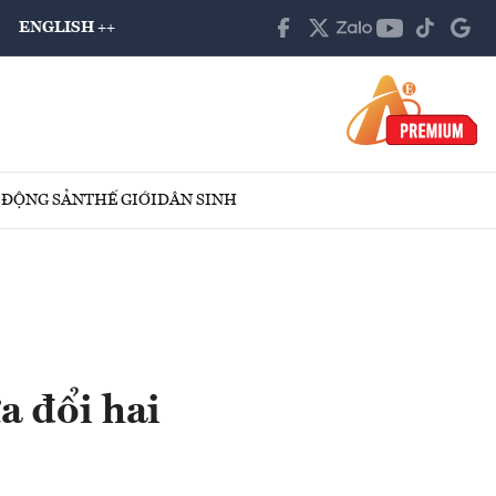
ENGLISH ++
 ĐỘNG SẢN
THẾ GIỚI
DÂN SINH
a đổi hai