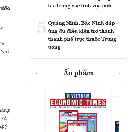
tác trong các lĩnh vực mới
nước
5
Quảng Ninh, Bắc Ninh đáp
ew
ứng đủ điều kiện trở thành
thành phố trực thuộc Trung
ĩa
ương
 Nội
Ấn phẩm
y
 năng
 và
ng ý