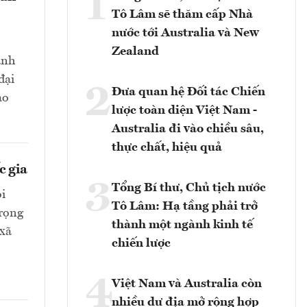
1
Tô Lâm sẽ thăm cấp Nhà
nước tới Australia và New
Zealand
ành
đại
2
Đưa quan hệ Đối tác Chiến
ảo
lược toàn diện Việt Nam -
Australia đi vào chiều sâu,
thực chất, hiệu quả
c gia
3
Tổng Bí thư, Chủ tịch nước
ỏi
Tô Lâm: Hạ tầng phải trở
trọng
thành một ngành kinh tế
 xã
chiến lược
4
Việt Nam và Australia còn
nhiều dư địa mở rộng hợp