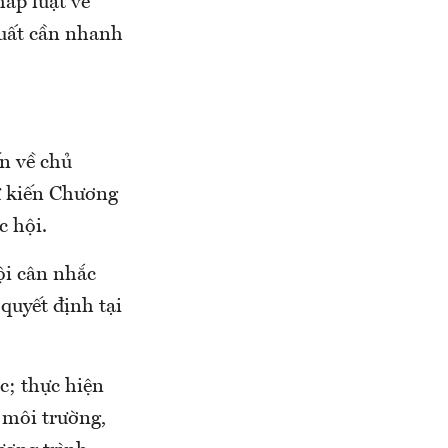
háp luật về
xuất cần nhanh
n về chủ
ự kiến Chương
 hội.
ội cân nhắc
quyết định tại
c; thực hiện
 môi trường,