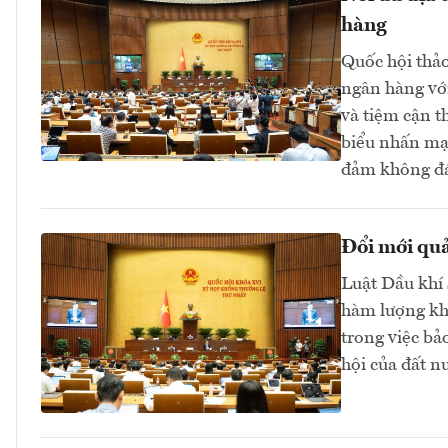
hàng
Quốc hội thảo 
ngân hàng với
và tiệm cận t
biểu nhấn mạn
đảm không đá
Đổi mới quả
Luật Dầu khí 
hàm lượng kho
trong việc bả
hội của đất 