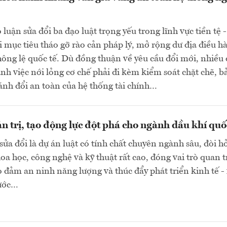
luận sửa đổi ba đạo luật trọng yếu trong lĩnh vực tiền tệ -
 mục tiêu tháo gỡ rào cản pháp lý, mở rộng dư địa điều h
hông lệ quốc tế. Dù đồng thuận về yêu cầu đổi mới, nhiều 
h việc nới lỏng cơ chế phải đi kèm kiểm soát chặt chẽ, b
nh đổi an toàn của hệ thống tài chính…
n trị, tạo động lực đột phá cho ngành dầu khí quố
sửa đổi là dự án luật có tính chất chuyên ngành sâu, đòi h
a học, công nghệ và kỹ thuật rất cao, đóng vai trò quan 
o đảm an ninh năng lượng và thúc đẩy phát triển kinh tế -
nước…