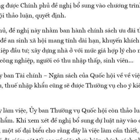
ng được Chính phủ đề nghị bổ sung vào chương trìn
i thảo luận, quyết định.
ủ, đề nghị này nhằm ban hành chính sách ưu đãi t
n đề an sinh xã hội mang tính dài hạn, khuyến khí
iệp đầu tư; xây dựng nhà ở với mức giá hợp lý cho 
 công nghiệp, người có thu nhập thấp, sinh viên…
 ban Tài chính – Ngân sách của Quốc hội về về việ
u, thuế nhập khẩu cũng sẽ được Thường vụ cho ý kiế
y làm việc, Ủy ban Thường vụ Quốc hội còn thảo lu
phẩm. Khi xem xét đề nghị bổ sung dự luật này vào
, một số đại biểu cho rằng đây là việc làm cần thiết,