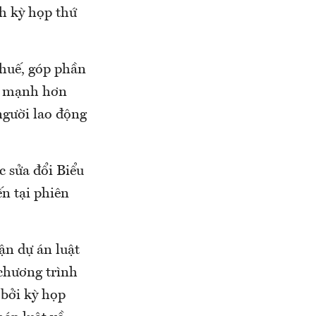
h kỳ họp thứ
huế, góp phần
ch mạnh hơn
người lao động
c sửa đổi Biểu
n tại phiên
ận dự án luật
 chương trình
 bởi kỳ họp