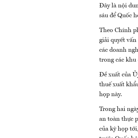
Đây là nội du
sáu để Quốc hộ
Theo Chính ph
giải quyết vấ
các doanh ngh
trong các khu
Đề xuất của Ủy
thuế xuất khẩ
họp này.
Trong hai ngà
an toàn thực 
của kỳ họp tới