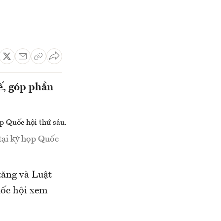
ế, góp phần
tại kỳ họp Quốc
 tăng và Luật
uốc hội xem