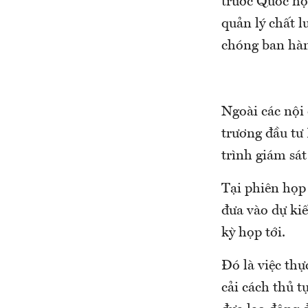
trước Quốc hội
quản lý chất 
chóng ban hà
Ngoài các nội
trương đầu tư
trình giám sá
Tại phiên họp
đưa vào dự ki
kỳ họp tới.
Đó là việc thự
cải cách thủ 