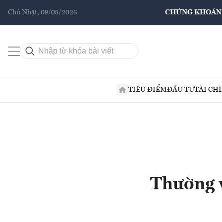
Chủ Nhật, 09/08/2026
CHỨNG KHOÁN
TIÊU ĐIỂM
ĐẦU TƯ
TÀI CH
Thường v