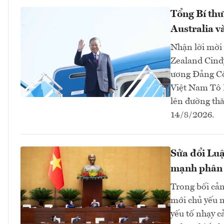
Tổng Bí thư
Australia 
Nhận lời mời
Zealand Cind
ương Đảng Cộ
Việt Nam Tô 
lên đường thă
14/8/2026.
Sửa đổi Luậ
mạnh phân
Trong bối cản
mới chủ yếu n
yếu tố nhạy c