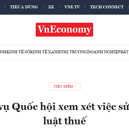
TIÊU & DÙNG
XE
VNE TV
TECH CONNECT
ÍNH
KINH TẾ SỐ
KINH TẾ XANH
THỊ TRƯỜNG
DOANH NGHIỆP
BẤT
TIÊU ĐIỂM
ụ Quốc hội xem xét việc sử
luật thuế