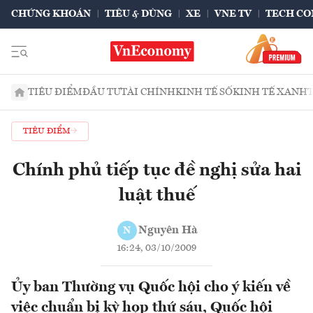
CHỨNG KHOÁN
TIÊU & DÙNG
XE
VNE TV
TECH CO
TIÊU ĐIỂM
ĐẦU TƯ
TÀI CHÍNH
KINH TẾ SỐ
KINH TẾ XANH
TIÊU ĐIỂM
Chính phủ tiếp tục đề nghị sửa hai
luật thuế
Nguyên Hà
N
16:24, 03/10/2009
Ủy ban Thường vụ Quốc hội cho ý kiến về
việc chuẩn bị kỳ họp thứ sáu, Quốc hội