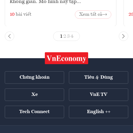
không gian. Mô hình này tập...
10
bài viết
Xem tất cả
2
1
2
3
4
Chứng khoán
Tiêu & Dùng
Xe
VnE TV
Tech Connect
English ++