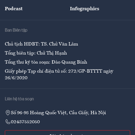
Đẹp +
An sinh
Podcast
Infographics
Giải trí
Y tế
Nhà
Ban Biên tập
Ẩm thực
Chủ tịch HĐBT: TS. Chử Văn Lâm
Tổng biên tập: Chử Thị Hạnh
Tổng thư ký tòa soạn: Đào Quang Bính
Giấy phép Tạp chí điện tử số: 272/GP-BTTTT ngày
26/6/2020
Liên hệ tòa soạn
Số 96-98 Hoàng Quốc Việt, Cầu Giấy, Hà Nội
02437552050