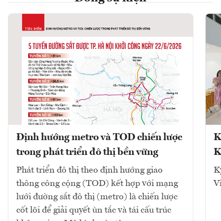
Định hướng metro và TOD chiến lược
K
trong phát triển đô thị bền vững
K
Phát triển đô thị theo định hướng giao
K
thông công cộng (TOD) kết hợp với mạng
V
lưới đường sắt đô thị (metro) là chiến lược
cốt lõi để giải quyết ùn tắc và tái cấu trúc