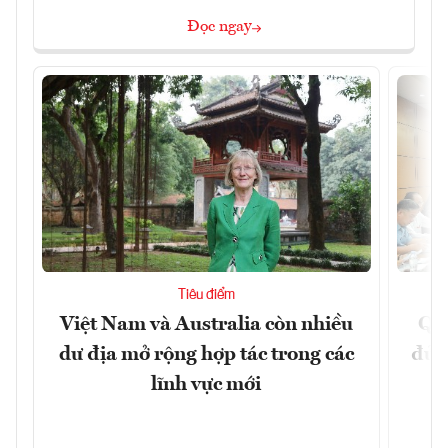
Đọc ngay
Tiêu điểm
Việt Nam và Australia còn nhiều
Qu
dư địa mở rộng hợp tác trong các
đủ 
lĩnh vực mới