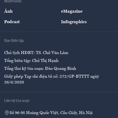
Multimedia
Sự kiện
Nhân lực
Ảnh
eMagazine
Đẹp +
An sinh
Podcast
Infographics
Giải trí
Y tế
Nhà
Ban Biên tập
Ẩm thực
Chủ tịch HĐBT: TS. Chử Văn Lâm
Tổng biên tập: Chử Thị Hạnh
Tổng thư ký tòa soạn: Đào Quang Bính
Giấy phép Tạp chí điện tử số: 272/GP-BTTTT ngày
26/6/2020
Liên hệ tòa soạn
Số 96-98 Hoàng Quốc Việt, Cầu Giấy, Hà Nội