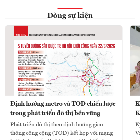
Dòng sự kiện
Định hướng metro và TOD chiến lược
K
trong phát triển đô thị bền vững
K
Phát triển đô thị theo định hướng giao
K
thông công cộng (TOD) kết hợp với mạng
V