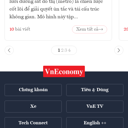
lưới đường sắt đô thị (metro) là chiến lược
cốt lõi để giải quyết ùn tắc và tái cấu trúc
không gian. Mô hình này tập...
10
bài viết
Xem tất cả
2
1
2
3
4
Chứng khoán
Tiêu & Dùng
Xe
VnE TV
Tech Connect
English ++