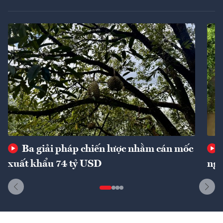
Ba giải pháp chiến lược nhằm cán mốc
xuất khẩu 74 tỷ USD
ngu