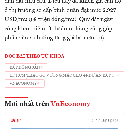
dẫn dắt nhu cầu. Điều này đã khiến giá căn hộ
ở thị trường sơ cấp bình quân đạt mức 2.927
USD/m2 (68 triệu đồng/m2). Quỹ đất ngày
càng khan hiếm, ít dự án ra hàng cũng góp
phần vào xu hướng tăng giá bán căn hộ.
ĐỌC BÀI THEO TỪ KHOÁ
BẤT ĐỘNG SẢN
TP.HCM THÁO GỠ VƯỚNG MẮC CHO 44 DỰ ÁN BẤT
ĐỘNG SẢN
VNECONOMY
Mới nhất trên
VnEconomy
Đầu tư
15:42, 08/08/2026