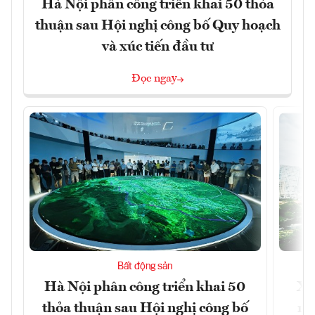
Hà Nội phân công triển khai 50 thỏa
thuận sau Hội nghị công bố Quy hoạch
và xúc tiến đầu tư
Đọc ngay
Bất động sản
Hà Nội phân công triển khai 50
Xâ
thỏa thuận sau Hội nghị công bố
nâ