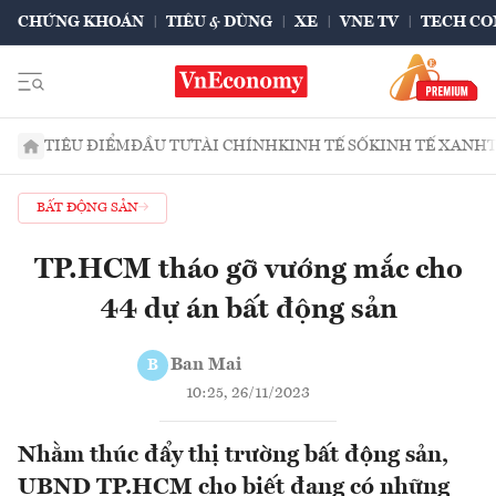
CHỨNG KHOÁN
TIÊU & DÙNG
XE
VNE TV
TECH CO
TIÊU ĐIỂM
ĐẦU TƯ
TÀI CHÍNH
KINH TẾ SỐ
KINH TẾ XANH
BẤT ĐỘNG SẢN
TP.HCM tháo gỡ vướng mắc cho
44 dự án bất động sản
Ban Mai
B
10:25, 26/11/2023
Nhằm thúc đẩy thị trường bất động sản,
UBND TP.HCM cho biết đang có những