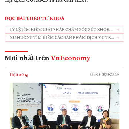
đại dịch Covid-19 là rất cần thiết.
ĐỌC BÀI THEO TỪ KHOÁ
TỶ LỆ TÌM KIẾM GIẢI PHÁP CHĂM SÓC SỨC KHỎE
TINH THẦN TĂNG VỌT
XU HƯỚNG TÌM KIẾM CÁC SẢN PHẨM DỊCH VỤ TRÊN
MẠNG TRONG ĐẠI DỊCH
Mới nhất trên
VnEconomy
Thị trường
09:30, 08/08/2026