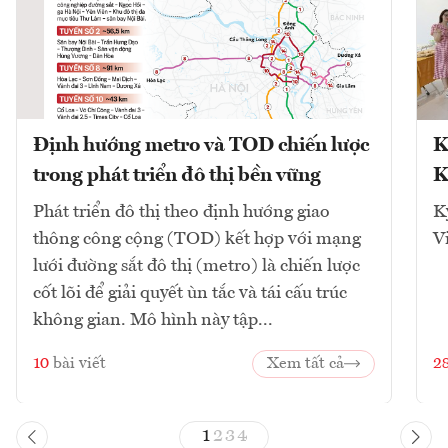
Định hướng metro và TOD chiến lược
K
trong phát triển đô thị bền vững
K
Phát triển đô thị theo định hướng giao
K
thông công cộng (TOD) kết hợp với mạng
V
lưới đường sắt đô thị (metro) là chiến lược
cốt lõi để giải quyết ùn tắc và tái cấu trúc
không gian. Mô hình này tập...
10
bài viết
Xem tất cả
2
1
2
3
4