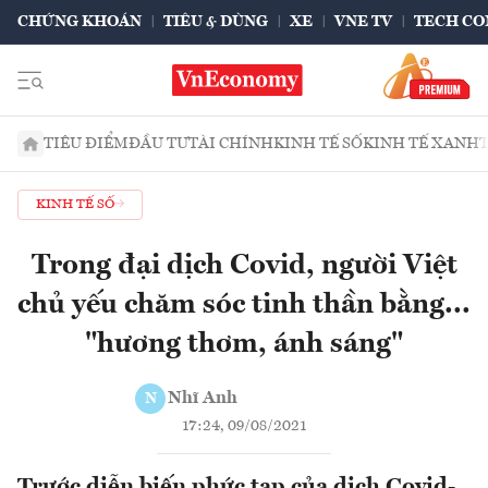
CHỨNG KHOÁN
TIÊU & DÙNG
XE
VNE TV
TECH CO
TIÊU ĐIỂM
ĐẦU TƯ
TÀI CHÍNH
KINH TẾ SỐ
KINH TẾ XANH
KINH TẾ SỐ
Trong đại dịch Covid, người Việt
chủ yếu chăm sóc tinh thần bằng...
"hương thơm, ánh sáng"
Nhĩ Anh
N
17:24, 09/08/2021
Trước diễn biến phức tạp của dịch Covid-