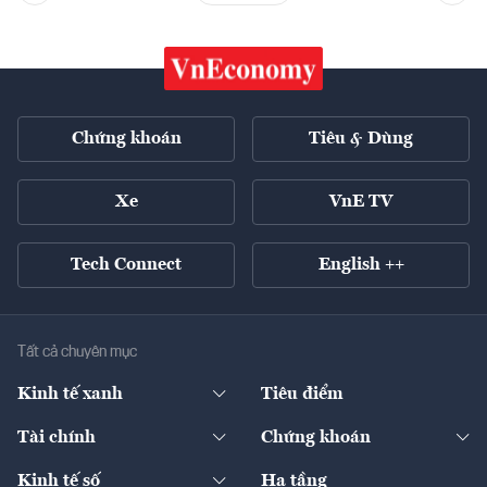
Chứng khoán
Tiêu & Dùng
Xe
VnE TV
Tech Connect
English ++
Tất cả chuyên mục
Kinh tế xanh
Tiêu điểm
Chuyển động xanh
Tài chính
Chứng khoán
Pháp lý
Ngân hàng
Doanh nghiệp niêm yết
Kinh tế số
Hạ tầng