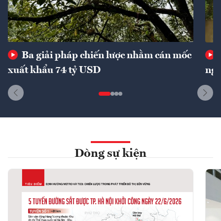
Ba giải pháp chiến lược nhằm cán mốc
xuất khẩu 74 tỷ USD
ngu
Dòng sự kiện