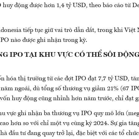
 huy động được hơn 1,4 tỷ USD, theo báo cáo từ De
donesia tiếp tục giữ vai trò dẫn dắt, trong khi Việ
IPO nào được ghi nhận trong kỳ.
G IPO TẠI KHU VỰC CÓ THỂ SÔI ĐỘN
M
vốn hóa thị trường từ các đợt IPO đạt 7,7 tỷ USD, 
ỳ năm ngoái, dù tổng số thương vụ giảm 21% (67 IP
 vốn huy động cũng nhỉnh hơn năm trước, chỉ đạt g
hu vực ghi nhận ba thương vụ IPO quy mô lớn (meg
cao hơn so với chỉ một vụ cùng kỳ 2024. Sự gia tăn
hà đầu tư đang quay trở lại, đặc biệt với các tổ chứ