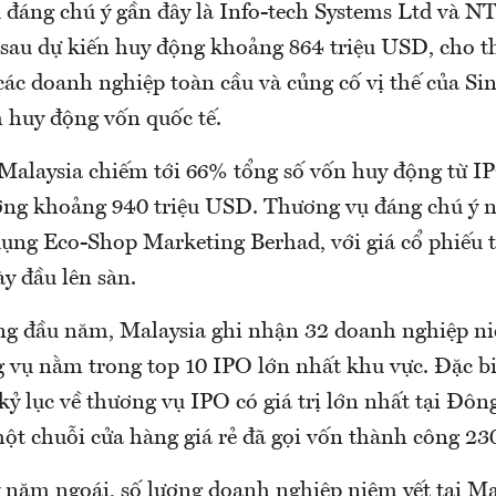
 đáng chú ý gần đây là Info-tech Systems Ltd và 
 sau dự kiến huy động khoảng 864 triệu USD, cho t
 các doanh nghiệp toàn cầu và củng cố vị thế của S
 huy động vốn quốc tế.
 Malaysia chiếm tới 66% tổng số vốn huy động từ I
ơng khoảng 940 triệu USD. Thương vụ đáng chú ý n
 dụng Eco-Shop Marketing Berhad, với giá cổ phiếu 
y đầu lên sàn.
ng đầu năm, Malaysia ghi nhận 32 doanh nghiệp ni
g vụ nằm trong top 10 IPO lớn nhất khu vực. Đặc bi
kỷ lục về thương vụ IPO có giá trị lớn nhất tại Đô
ột chuỗi cửa hàng giá rẻ đã gọi vốn thành công 23
ỳ năm ngoái, số lượng doanh nghiệp niêm yết tại Ma