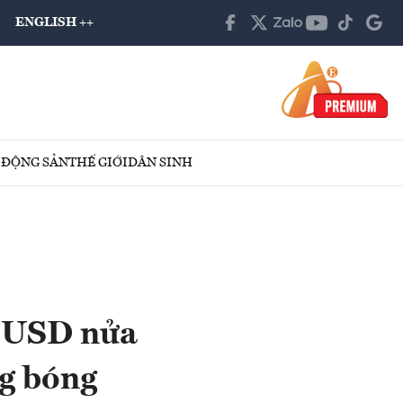
ENGLISH ++
 ĐỘNG SẢN
THẾ GIỚI
DÂN SINH
ỷ USD nửa
g bóng