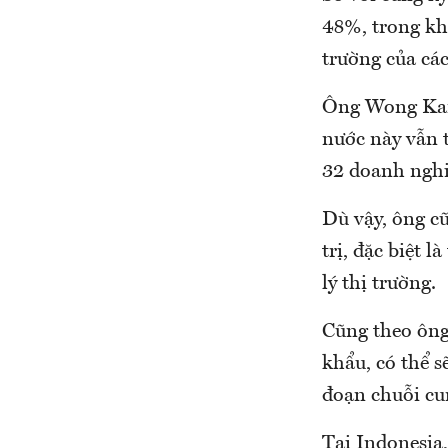
48%, trong kh
trường của cá
Ông Wong Kar C
nước này vẫn t
32 doanh nghiệ
Dù vậy, ông c
trị, đặc biệt 
lý thị trường.
Cũng theo ông
khẩu, có thể s
đoạn chuỗi cun
Tại Indonesia,