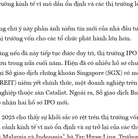
rường kinh tế vĩ mô dần ổn định và các thị trường 
áng chú ý này phản ánh niềm tin mới của nhà đầu tư
hị trường vốn cho các tổ chức phát hành lớn hơn.
ằng nếu đà này tiếp tục được duy trì, thị trường IP
hơn trong nửa cuối năm. Hiện đã có nhiều hồ sơ ch
 tại Sở giao dịch chứng khoán Singapore (SGX) có m
(REIT) niêm yết chính thức, một doanh nghiệp trê
ghiệp thuộc sàn Catalist. Ngoài ra, Sở giao dịch B
p nhận hai hồ sơ IPO mới.
2025 cho thấy sự khởi sắc rõ rệt trên thị trường 
 cảnh kinh tế vĩ mô ổn định và sự trở lại của các 
tại Malaysia và Indonesia”, bà Tay Hwee Ling, Trưở