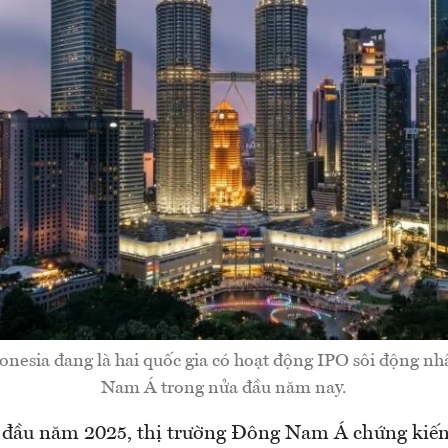
onesia đang là hai quốc gia có hoạt động IPO sôi động n
Nam Á trong nửa đầu năm nay.
 đầu năm 2025, thị trường Đông Nam Á chứng kiến