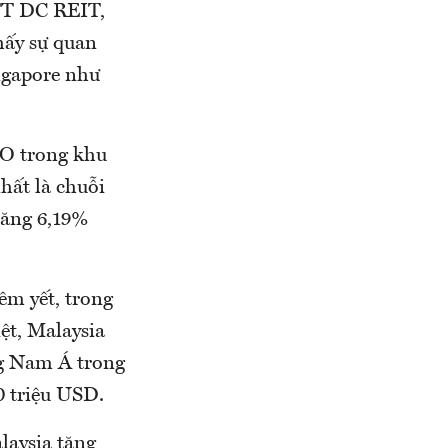
NTT DC REIT,
hấy sự quan
ingapore như
PO trong khu
hất là chuỗi
tăng 6,19%
êm yết, trong
ệt, Malaysia
ng Nam Á trong
0 triệu USD.
laysia tăng