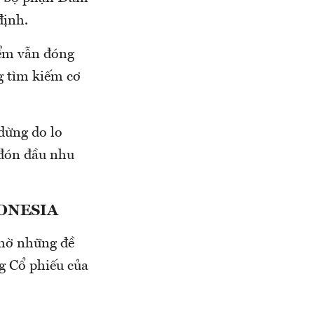
định.
iểm vẫn đóng
g tìm kiếm cơ
dừng do lo
 đón đầu nhu
DONESIA
nhờ những đề
g Cổ phiếu của