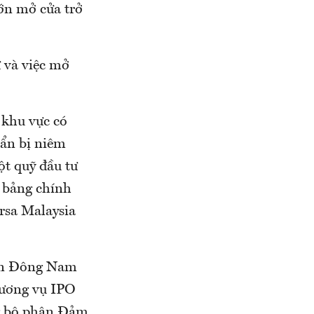
lớn mở cửa trở
 và việc mở
O khu vực có
uẩn bị niêm
ột quỹ đầu tư
n bảng chính
ursa Malaysia
vốn Đông Nam
thương vụ IPO
ng bộ phận Đảm