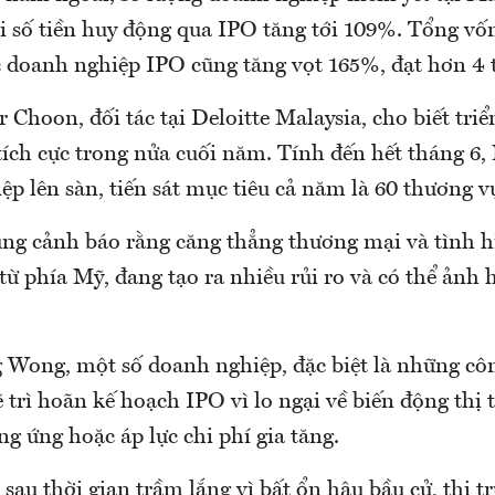
i số tiền huy động qua IPO tăng tới 109%. Tổng vố
c doanh nghiệp IPO cũng tăng vọt 165%, đạt hơn 4
hoon, đối tác tại Deloitte Malaysia, cho biết triể
ích cực trong nửa cuối năm. Tính đến hết tháng 6,
p lên sàn, tiến sát mục tiêu cả năm là 60 thương v
ũng cảnh báo rằng căng thẳng thương mại và tình h
là từ phía Mỹ, đang tạo ra nhiều rủi ro và có thể ản
 Wong, một số doanh nghiệp, đặc biệt là những côn
ẽ trì hoãn kế hoạch IPO vì lo ngại về biến động thị 
g ứng hoặc áp lực chi phí gia tăng.
 sau thời gian trầm lắng vì bất ổn hậu bầu cử, thị 