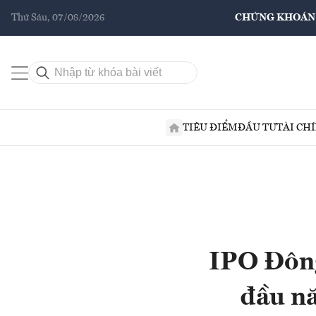
Thứ Sáu, 07/08/2026
CHỨNG KHOÁN
TIÊU ĐIỂM
ĐẦU TƯ
TÀI CH
IPO Đông
đầu n