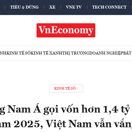
TIÊU & DÙNG
XE
VNE TV
TECH CONNECT
ÍNH
KINH TẾ SỐ
KINH TẾ XANH
THỊ TRƯỜNG
DOANH NGHIỆP
BẤT
KINH TẾ SỐ
 Nam Á gọi vốn hơn 1,4 t
ăm 2025, Việt Nam vẫn vắn