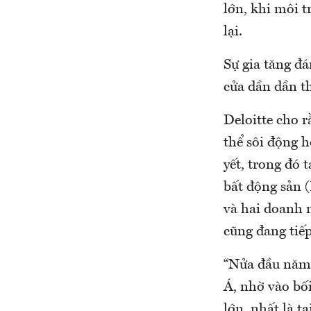
lớn, khi môi t
lại.
Sự gia tăng đ
cửa dần dần t
Deloitte cho r
thể sôi động 
yết, trong đó
bất động sản 
và hai doanh n
cũng đang tiế
“Nửa đầu năm 
Á, nhờ vào bối
lớn, nhất là 