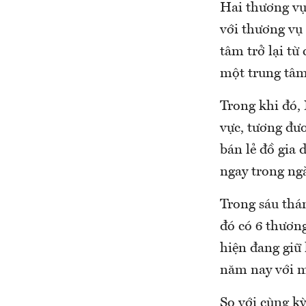
Hai thương vụ
với thương vụ
tâm trở lại từ
một trung tâm
Trong khi đó,
vực, tương đư
bán lẻ đồ gia
ngay trong ngà
Trong sáu thá
đó có 6 thươn
hiện đang giữ 
năm nay với m
So với cùng k