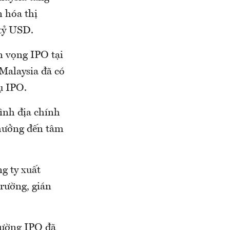
n hóa thị
 tỷ USD.
n vọng IPO tại
 Malaysia đã có
ụ IPO.
ình địa chính
h hưởng đến tâm
g ty xuất
trường, gián
trường IPO đã