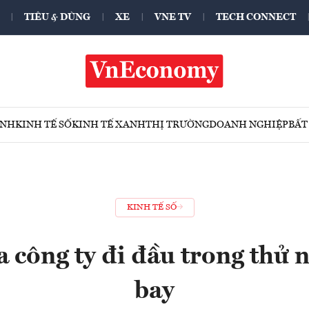
TIÊU & DÙNG
XE
VNE TV
TECH CONNECT
ÍNH
KINH TẾ SỐ
KINH TẾ XANH
THỊ TRƯỜNG
DOANH NGHIỆP
BẤT
KINH TẾ SỐ
 công ty đi đầu trong thử 
bay