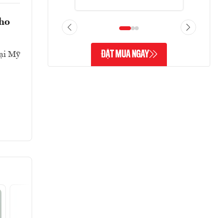
cho
ĐẶT MUA NGAY
ại Mỹ