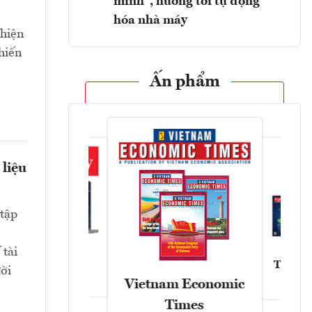
minh", hướng tới tự động
hóa nhà máy
 hiện
hiến
Ấn phẩm
 liệu
tập
 tài
Tạp chí
ười
Askonomy
Vietnam Economic
Times