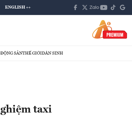
ENGLISH ++
 ĐỘNG SẢN
THẾ GIỚI
DÂN SINH
nghiệm taxi