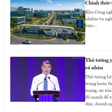
Chính thức
Khu Công ngh
nhiệm vụ nghi
lược...
Thủ tướng y
cá nhân
Thủ tướng Lê
trung hoàn th
mạng, an ninh
đủ mạnh để xử
dân, doanh ng