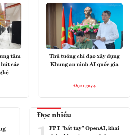
rung tâm
Thủ tướng chỉ đạo xây dựng
 hút các
Khung an ninh AI quốc gia
nghệ
Đọc ngay
Đọc nhiều
1
FPT "bắt tay” OpenAI, khai
ông