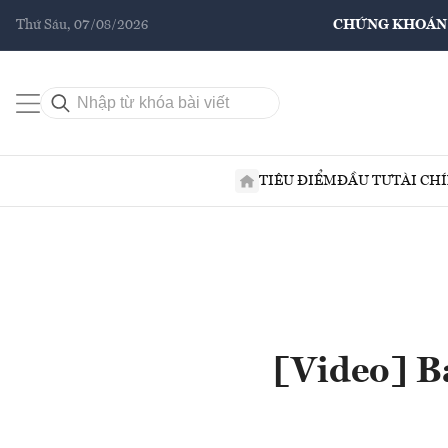
Thứ Sáu, 07/08/2026
CHỨNG KHOÁN
TIÊU ĐIỂM
ĐẦU TƯ
TÀI CH
[Video] Ba