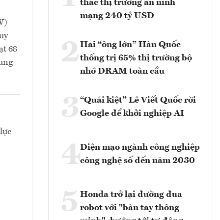
thác thị trường an ninh
mạng 240 tỷ USD
W)
uy
2
Hai “ông lớn” Hàn Quốc
ạt 68
thống trị 65% thị trường bộ
rung
nhớ DRAM toàn cầu
3
“Quái kiệt” Lê Viết Quốc rời
Google để khởi nghiệp AI
lực
4
Diện mạo ngành công nghiệp
công nghệ số đến năm 2030
5
Honda trở lại đường đua
robot với "bàn tay thông