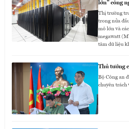
lớn” công n
Thị trường tr
trong nửa đầu
mô lớn và các
megawatt (MW
tâm dữ liệu 
Thủ tướng c
Bộ Công an đ
chuyên trách 