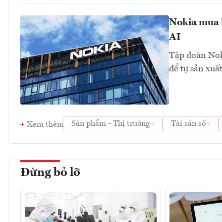
Nokia mua l
AI
Tập đoàn Nok
để tự sản xuấ
Sản phẩm - Thị trường
Tài sản số
Xem thêm
Đừng bỏ lỡ