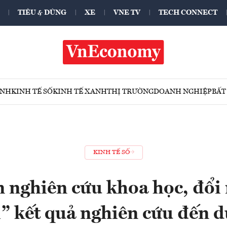
TIÊU & DÙNG
XE
VNE TV
TECH CONNECT
ÍNH
KINH TẾ SỐ
KINH TẾ XANH
THỊ TRƯỜNG
DOANH NGHIỆP
BẤT
KINH TẾ SỐ
n nghiên cứu khoa học, đổi
i” kết quả nghiên cứu đến d