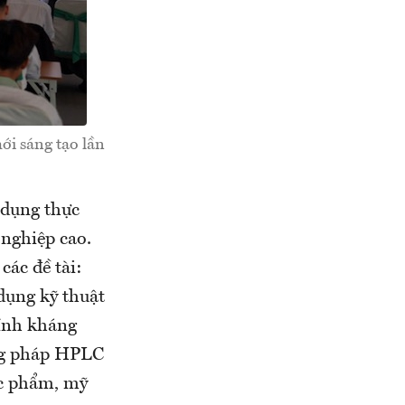
mới sáng tạo lần
 dụng thực
 nghiệp cao.
các đề tài:
dụng kỹ thuật
ính kháng
ng pháp HPLC
ợc phẩm, mỹ