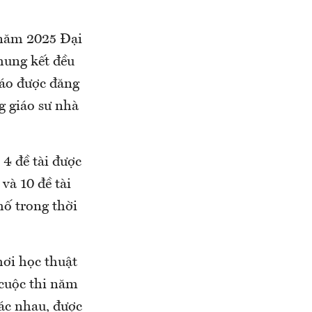
, năm 2025 Đại
hung kết đều
báo được đăng
g giáo sư nhà
 4 đề tài được
và 10 đề tài
hố trong thời
hơi học thuật
 cuộc thi năm
hác nhau, được