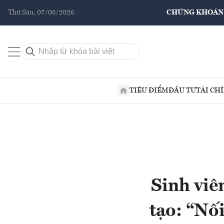
Thứ Sáu, 07/08/2026
CHỨNG KHOÁN
TIÊU ĐIỂM
ĐẦU TƯ
TÀI CH
Sinh viê
tạo: “Nố