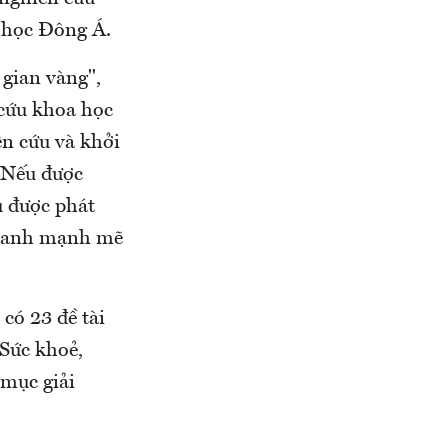
i học Đông Á.
 gian vàng",
 cứu khoa học
ên cứu và khởi
. Nếu được
u được phát
tranh mạnh mẽ
có 23 đề tài
Sức khoẻ,
 mục giải