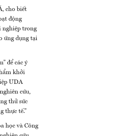
, cho biết
oạt động
i nghiệp trong
ạo ứng dụng tại
” để các ý
phẩm khởi
ghiệp UDA
 nghiên cứu,
ng thử sức
g thực tế.”
oa học và Công
 nghiên cứu