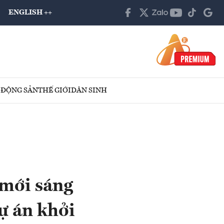
ENGLISH ++
 ĐỘNG SẢN
THẾ GIỚI
DÂN SINH
 mới sáng
ự án khởi