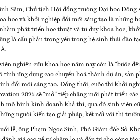
h Sâm, Chủ tịch Hội đồng trường Đại học Đông Á
oa học và khởi nghiệp đổi mới sáng tạo là những h
nhằm phát triển học thuật và tư duy khoa học, khở
cũng là cấu phần trọng yếu trong hệ sinh thái đào t
 Á.
 viên nghiên cứu khoa học năm nay còn là “bước đệm
 có tính ứng dụng cao chuyển hoá thành dự án, sản 
ính đổi mới sáng tạo. Đồng thời, cuộc thi khởi n
vation 2025 sẽ “mở” tiếp chặng mới phát triển các
nh mô hình kinh doanh khả thi, qua đó sinh viên cũ
những người kiến tạo giải pháp, kết nối với thị trườn
 buổi lễ, ông Phạm Ngọc Sinh, Phó Giám đốc Sở Kh
đánh giá cao về sự chăm lo và đầu tư cho công tác