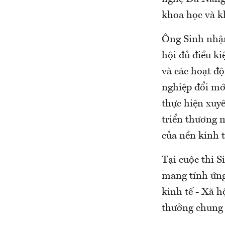
khoa học và k
Ông Sinh nhận 
hội đủ điều k
và các hoạt đ
nghiệp đổi mới
thực hiện xuyê
triển thương 
của nền kinh t
Tại cuộc thi S
mang tính ứng
kinh tế - Xã h
thưởng chung 