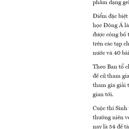
phẩm dạng gel
Điểm đặc biệt 
học Đông Á là 
được công bố t
trên các tạp 
nước và 40 bài
Theo Ban tổ ch
đề cử tham gia
tham gia giải
gian tới.
Cuộc thi Sinh
thường niên vớ
nay là 54 đề t