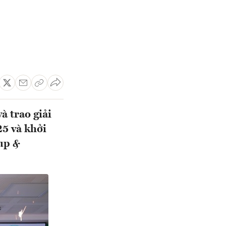
à trao giải
25 và khởi
up &