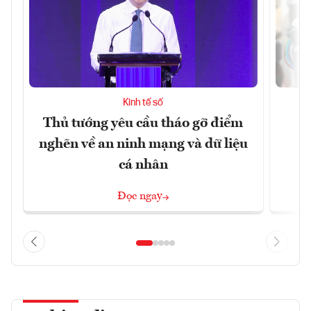
Kinh tế số
Thủ tướng yêu cầu tháo gỡ điểm
D
nghẽn về an ninh mạng và dữ liệu
c
cá nhân
Đọc ngay