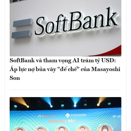
SoftBank và tham vọng AI trăm tỷ USD:
Áp lực nợ bủa vây "đế chế" của Masayoshi
Son