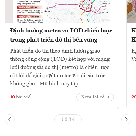
Định hướng metro và TOD chiến lược
K
trong phát triển đô thị bền vững
K
Phát triển đô thị theo định hướng giao
K
thông công cộng (TOD) kết hợp với mạng
V
lưới đường sắt đô thị (metro) là chiến lược
cốt lõi để giải quyết ùn tắc và tái cấu trúc
không gian. Mô hình này tập...
10
bài viết
Xem tất cả
2
1
2
3
4