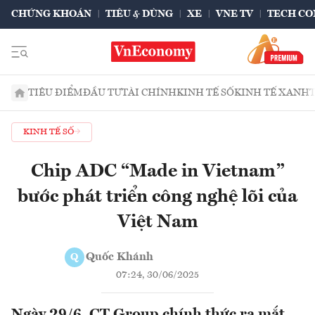
CHỨNG KHOÁN
TIÊU & DÙNG
XE
VNE TV
TECH CO
TIÊU ĐIỂM
ĐẦU TƯ
TÀI CHÍNH
KINH TẾ SỐ
KINH TẾ XANH
KINH TẾ SỐ
Chip ADC “Made in Vietnam”
bước phát triển công nghệ lõi của
Việt Nam
Quốc Khánh
Q
07:24, 30/06/2025
Ngày 29/6, CT Group chính thức ra mắt