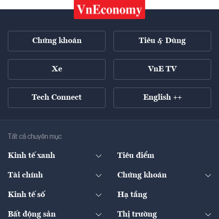
Chứng khoán
Tiêu & Dùng
Xe
VnE TV
Tech Connect
English ++
Tất cả chuyên mục
Kinh tế xanh
Tiêu điểm
Chuyển động xanh
Tài chính
Chứng khoán
Pháp lý
Ngân hàng
Doanh nghiệp niêm yết
Kinh tế số
Hạ tầng
Thương hiệu xanh
Thị trường vốn
Thị trường
Sản phẩm - Thị trường
Bất động sản
Thị trường