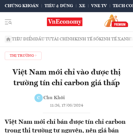
CHỨNG KHOÁN
TIÊU & DÙNG
XE
VNE TV
TECH CO
TIÊU ĐIỂM
ĐẦU TƯ
TÀI CHÍNH
KINH TẾ SỐ
KINH TẾ XANH
THỊ TRƯỜNG
Việt Nam mới chỉ vào được thị
trường tín chỉ carbon giá thấp
Chu Khôi
C
11:26, 17/08/2024
Việt Nam mới chỉ bán được tín chỉ carbon
trong thị trường tự nguyện, nên giá bán