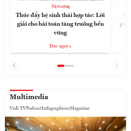
Thị trường
Thúc đẩy hệ sinh thái hợp tác: Lời
TP.
giải cho bài toán tăng trưởng bền
phẩ
vững
Đọc ngay
Multimedia
VnE TV
Podcast
Infographics
eMagazine