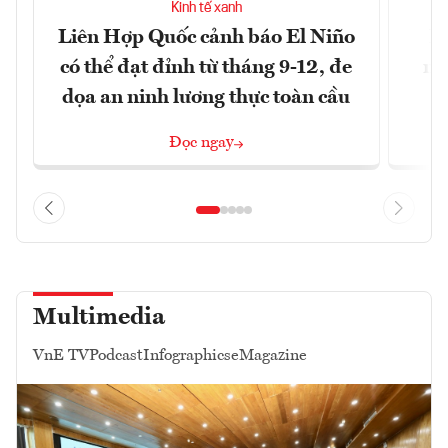
Kinh tế xanh
Liên Hợp Quốc cảnh báo El Niño
M
có thể đạt đỉnh từ tháng 9-12, đe
ng
dọa an ninh lương thực toàn cầu
Đọc ngay
Multimedia
VnE TV
Podcast
Infographics
eMagazine