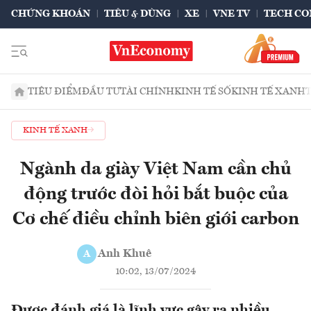
CHỨNG KHOÁN
TIÊU & DÙNG
XE
VNE TV
TECH CO
TIÊU ĐIỂM
ĐẦU TƯ
TÀI CHÍNH
KINH TẾ SỐ
KINH TẾ XANH
KINH TẾ XANH
Ngành da giày Việt Nam cần chủ
động trước đòi hỏi bắt buộc của
Cơ chế điều chỉnh biên giới carbon
Anh Khuê
A
10:02, 13/07/2024
Được đánh giá là lĩnh vực gây ra nhiều