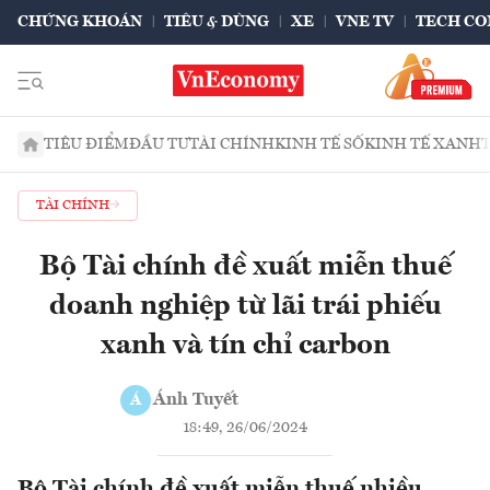
CHỨNG KHOÁN
TIÊU & DÙNG
XE
VNE TV
TECH CO
TIÊU ĐIỂM
ĐẦU TƯ
TÀI CHÍNH
KINH TẾ SỐ
KINH TẾ XANH
TÀI CHÍNH
Bộ Tài chính đề xuất miễn thuế
doanh nghiệp từ lãi trái phiếu
xanh và tín chỉ carbon
Ánh Tuyết
Á
18:49, 26/06/2024
Bộ Tài chính đề xuất miễn thuế nhiều