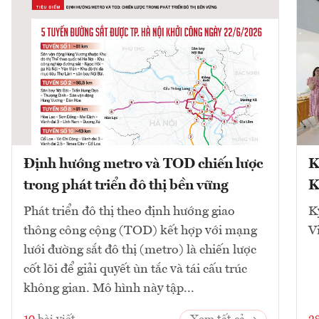
Định hướng metro và TOD chiến lược
K
trong phát triển đô thị bền vững
K
Phát triển đô thị theo định hướng giao
K
thông công cộng (TOD) kết hợp với mạng
V
lưới đường sắt đô thị (metro) là chiến lược
cốt lõi để giải quyết ùn tắc và tái cấu trúc
không gian. Mô hình này tập...