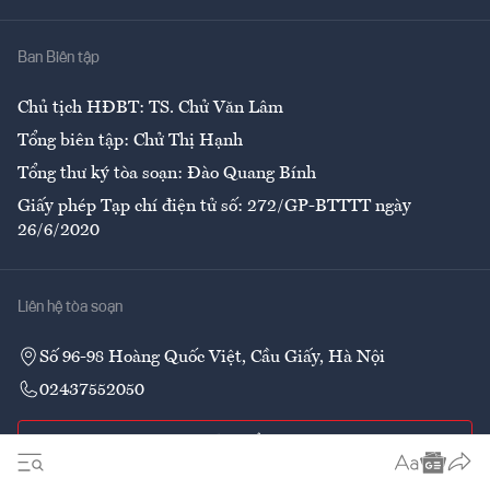
Nhà
Ban Biên tập
Ẩm thực
Chủ tịch HĐBT: TS. Chử Văn Lâm
Tổng biên tập: Chử Thị Hạnh
Tổng thư ký tòa soạn: Đào Quang Bính
Giấy phép Tạp chí điện tử số: 272/GP-BTTTT ngày
26/6/2020
Liên hệ tòa soạn
Số 96-98 Hoàng Quốc Việt, Cầu Giấy, Hà Nội
02437552050
Liên hệ quảng cáo