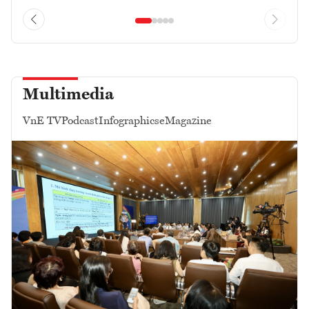
Multimedia
VnE TV
Podcast
Infographics
eMagazine