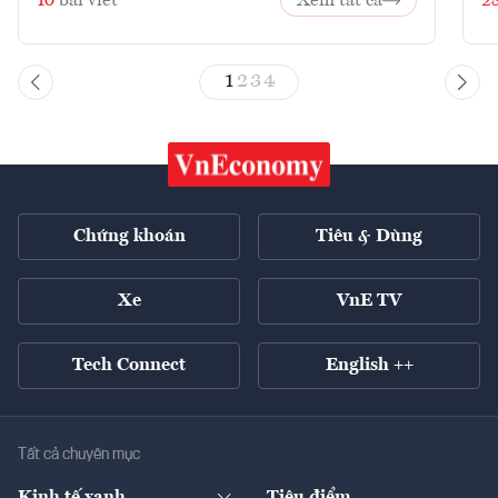
10
bài viết
Xem tất cả
2
1
2
3
4
Chứng khoán
Tiêu & Dùng
Xe
VnE TV
Tech Connect
English ++
Tất cả chuyên mục
Kinh tế xanh
Tiêu điểm