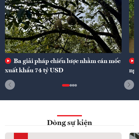
Ba giải pháp chiến lược nhằm cán mốc
xuất khẩu 74 tỷ USD
ngu
Dòng sự kiện