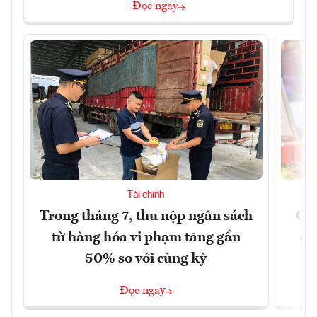
Đọc ngay
Tài chính
Trong tháng 7, thu nộp ngân sách
Giá
từ hàng hóa vi phạm tăng gần
ch
50% so với cùng kỳ
Đọc ngay