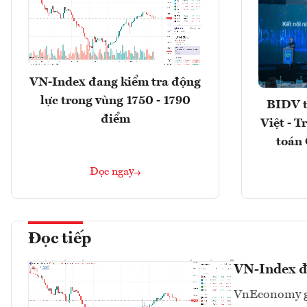
VN-Index đang kiểm tra động
lực trong vùng 1750 - 1790
BIDV t
điểm
Việt - T
toán 
Đọc ngay
Đọc tiếp
VN-Index đa
VnEconomy giớ