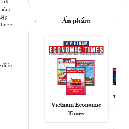
uả để
 phẩm
hiệp
Ấn phẩm
c bước
c điều
Tạp chí
Vietnam Economic
Times