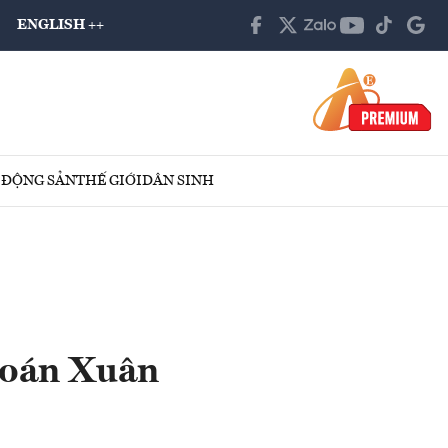
ENGLISH ++
 ĐỘNG SẢN
THẾ GIỚI
DÂN SINH
hoán Xuân