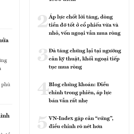
2
Áp lực chốt lời tăng, dòng
tiền đỡ tốt ở cổ phiếu vừa và
nhỏ, vốn ngoại vẫn mua ròng
 nửa
3
Đà tăng chững lại tại ngưỡng
cản kỹ thuật, khối ngoại tiếp
ứng
tục mua ròng
m
4
n phù
Blog chứng khoán: Điều
chỉnh trong phiên, áp lực
bán vẫn rất nhẹ
hình
5
VN-Index gặp cản “cứng”,
điều chỉnh rõ nét hơn