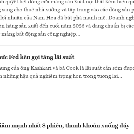
h quyết liệt đóng cửa mảng sản xuất nội thất kém hiệu q
 sang cho thuê nhà xưởng và tập trung vào các dòng sản
ao, lợi nhuận của Nam Hoa đã bứt phá mạnh mẽ. Doanh ng
ơn hàng sản xuất đến cuối năm 2026 và đang chuẩn bị cá
ng mảng bất động sản công nghiệp…
ức Fed kêu gọi tăng lãi suất
ng của ông Kashkari và bà Cook là lãi suất cần sớm đượ
h những hậu quả nghiêm trọng hơn trong tương lai...
iảm mạnh nhất 8 phiên, thanh khoản xuống đáy