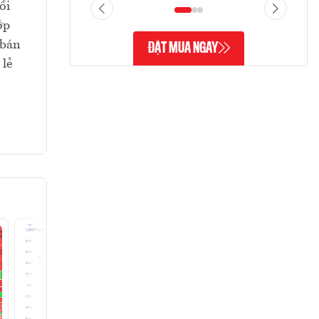
ồi
ớp
 bán
ĐẶT MUA NGAY
 lẻ