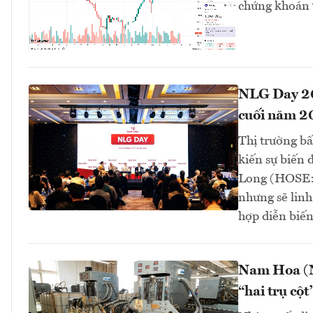
chứng khoán v
NLG Day 202
cuối năm 2
Thị trường b
kiến sự biến
Long (HOSE: 
nhưng sẽ linh
hợp diễn biến 
Nam Hoa (N
“hai trụ cột