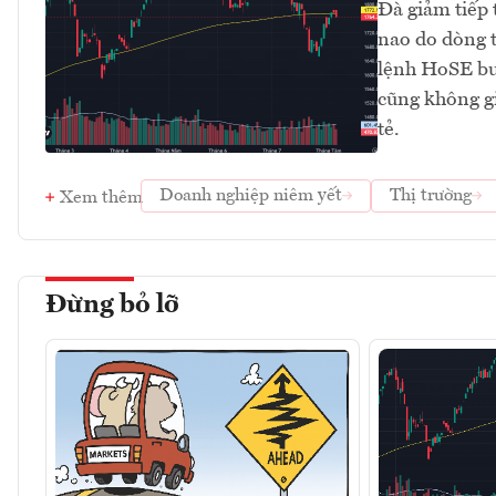
Đà giảm tiếp 
nao do dòng t
lệnh HoSE buổ
cũng không gi
tẻ.
Doanh nghiệp niêm yết
Thị trường
Xem thêm
Đừng bỏ lỡ