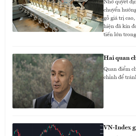
Nhờ quyết địn
chuyển hướng
gỗ giá trị c
hiện đã kín đ
tiến lớn tro
Hai quan ch
Quan điểm chu
chỉnh để trán
VN-Index g