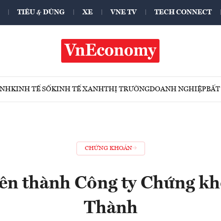
TIÊU & DÙNG
XE
VNE TV
TECH CONNECT
ÍNH
KINH TẾ SỐ
KINH TẾ XANH
THỊ TRƯỜNG
DOANH NGHIỆP
BẤT
CHỨNG KHOÁN
tên thành Công ty Chứng k
Thành