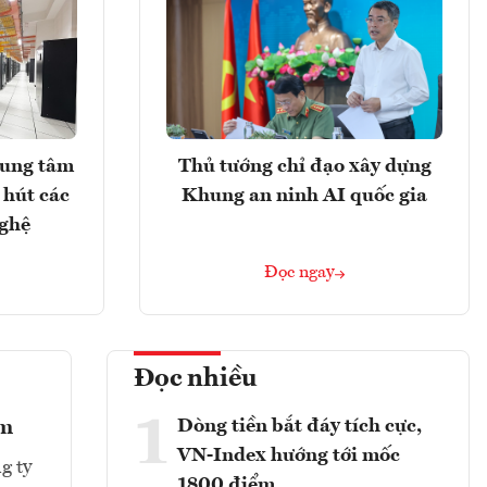
rung tâm
Thủ tướng chỉ đạo xây dựng
 hút các
Khung an ninh AI quốc gia
nghệ
Đọc ngay
Đọc nhiều
1
Dòng tiền bắt đáy tích cực,
ểm
VN-Index hướng tới mốc
g ty
1800 điểm