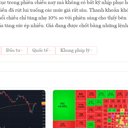
tục trong phiên chiều nay mà không có bất kỳ nhịp phục h
iền đã rút lui xuống các mức giá rất sâu. Thanh khoản kh
i chiều chỉ tăng nhẹ 10% so với phiên sáng cho thấy bên
a tăng sức ép nhiều. Giá đang được chốt bằng những lệnh
Đầu tư
Quốc tế
Khung pháp lý