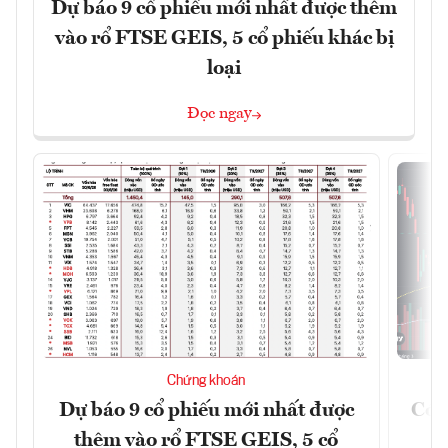
Dự báo 9 cổ phiếu mới nhất được thêm
vào rổ FTSE GEIS, 5 cổ phiếu khác bị
loại
Đọc ngay
Chứng khoán
Dự báo 9 cổ phiếu mới nhất được
Có t
thêm vào rổ FTSE GEIS, 5 cổ