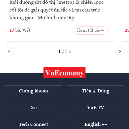
lưới đường sắt đô thị (metro) là chiến lược
cốt lõi để giải quyết ùn tắc và tái cấu trúc
không gian. Mô hình này tập...
10
bài viết
Xem tất cả
2
1
2
3
4
Chứng khoán
Tiêu & Dùng
Xe
VnE TV
Tech Connect
English ++