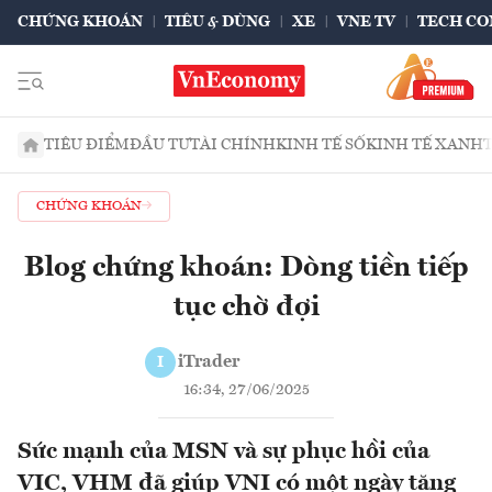
CHỨNG KHOÁN
TIÊU & DÙNG
XE
VNE TV
TECH CO
TIÊU ĐIỂM
ĐẦU TƯ
TÀI CHÍNH
KINH TẾ SỐ
KINH TẾ XANH
CHỨNG KHOÁN
Blog chứng khoán: Dòng tiền tiếp
tục chờ đợi
iTrader
I
16:34, 27/06/2025
Sức mạnh của MSN và sự phục hồi của
VIC, VHM đã giúp VNI có một ngày tăng