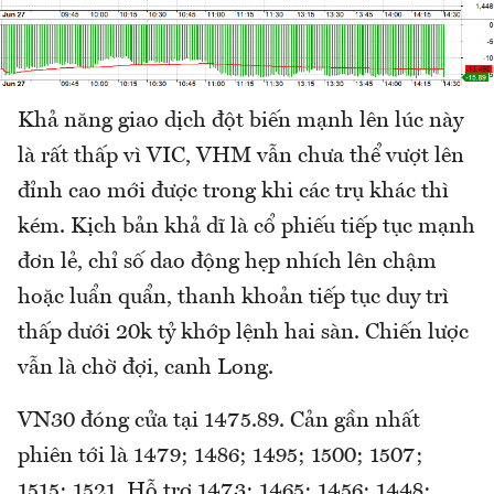
Khả năng giao dịch đột biến mạnh lên lúc này
là rất thấp vì VIC, VHM vẫn chưa thể vượt lên
đỉnh cao mới được trong khi các trụ khác thì
kém. Kịch bản khả dĩ là cổ phiếu tiếp tục mạnh
đơn lẻ, chỉ số dao động hẹp nhích lên chậm
hoặc luẩn quẩn, thanh khoản tiếp tục duy trì
thấp dưới 20k tỷ khớp lệnh hai sàn. Chiến lược
vẫn là chờ đợi, canh Long.
VN30 đóng cửa tại 1475.89. Cản gần nhất
phiên tới là 1479; 1486; 1495; 1500; 1507;
1515; 1521. Hỗ trợ 1473; 1465; 1456; 1448;