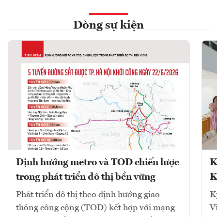
Dòng sự kiện
Định hướng metro và TOD chiến lược
K
trong phát triển đô thị bền vững
K
Phát triển đô thị theo định hướng giao
K
thông công cộng (TOD) kết hợp với mạng
V