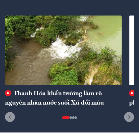
Thanh Hóa khẩn trương làm rõ
nguyên nhân nước suối Xú đổi màu
phí