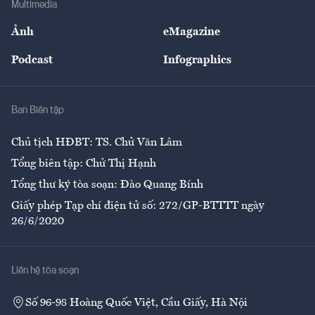
Multimedia
Sự kiện
Nhân lực
Ảnh
eMagazine
Đẹp +
An sinh
Podcast
Infographics
Giải trí
Y tế
Nhà
Ban Biên tập
Ẩm thực
Chủ tịch HĐBT: TS. Chử Văn Lâm
Tổng biên tập: Chử Thị Hạnh
Tổng thư ký tòa soạn: Đào Quang Bính
Giấy phép Tạp chí điện tử số: 272/GP-BTTTT ngày
26/6/2020
Liên hệ tòa soạn
Số 96-98 Hoàng Quốc Việt, Cầu Giấy, Hà Nội