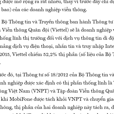
g được mở rộng ra rất nhiều, thay vì trước đây chỉ d
 bao) của các doanh nghiệp viễn thông.
 Bộ Thông tin và Truyền thông ban hành Thông tư s
 Viễn thông Quân đội (Viettel) sẽ là doanh nghiệp 
 thống lĩnh thị trường đối với dịch vụ thông tin di đ
mảng dịch vụ điện thoại, nhắn tin và truy nhập Inte
015, Viettel chiếm 52,2% thị phần (số liệu của Bộ 
.
ớc đó, tại Thông tư số 18/2012 của Bộ Thông tin v
anh nghiệp được xác định có thị phần thống lĩnh l
hông Việt Nam (VNPT) và Tập đoàn Viễn thông Quâ
 khi MobiFone được tách khỏi VNPT và chuyển gi
thông, thị phần của hai doanh nghiệp này tách ra, d