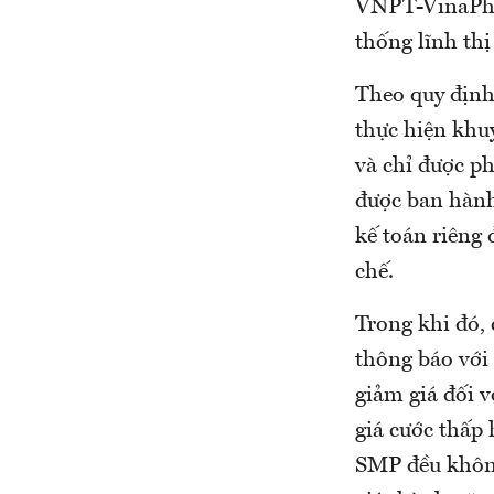
VNPT-VinaPhon
thống lĩnh th
Theo quy định
thực hiện khuy
và chỉ được p
được ban hành
kế toán riêng
chế.
Trong khi đó,
thông báo với
giảm giá đối 
giá cước thấp 
SMP đều không