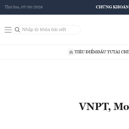
Thứ Sáu, 07/08/2026
CHỨNG KHOÁN
TIÊU ĐIỂM
ĐẦU TƯ
TÀI CH
VNPT, Mobi