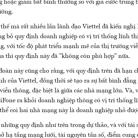
g hoặc giảm bất bình thường so với giá cước trung 
ường.
thế mà rất nhiều lần lãnh đạo Viettel đã kiến nghị
ng bỏ quy định doanh nghiệp có vị trí thống lĩnh t
ằng, với tốc độ phát triển mạnh mẽ của thị trường v
 thì quy định này đã "không còn phù hợp" nữa.
đoàn này cũng cho rằng, với quy định trên đã hạn 
h của Viettel, đồng thời sẽ tạo ra sự bất bình đẳng 
iễn thông, đặc biệt là giữa các nhà mạng lớn. Và, v
one ra khỏi doanh nghiệp thông có vị trí thống l
 thể coi hai nhà mạng này là doanh nghiệp nhỏ đượ
 những quy định như trên trong dự thảo, và với tài s
sở hạ tầng mạng lưới, tài nguyên tần số, điểm cung 