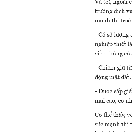
Và (c), ngoài 
trường dịch vụ
mạnh thị trườ
- Có số lượng 
nghiệp thiết l
viễn thông có 
- Chiếm giữ từ
động mặt đất.
- Được cấp giấ
mại cao, có n
Có thể thấy, v
sức mạnh thị t