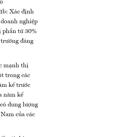
số
1b: Xác định
, doanh nghiệp
hị phần từ 30%
ị trường đáng
c mạnh thị
t trong các
năm kế trước
ủa năm kế
, có dung lượng
 Nam của các