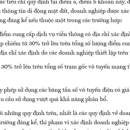
các tiêu chí quy định tại điểm a, điểm b khoản này, đ
 thông tin di động mặt đất, doanh nghiệp được xác
ng đáng kể nếu thuộc một trong các trường hợp:
điểm cung cấp dịch vụ viễn thông có địa chỉ xác đị
ập chiếm từ 30% trở lên trên tổng số lượng điểm cu
địa chỉ xác định do các doanh nghiệp thiết lập trên 
 30% trở lên trên tổng số trạm gốc vô tuyến mạng t
y phép sử dụng các băng tần số vô tuyến điện có giá
hu cầu sử dụng vượt quá khả năng phân bổ.
ới những quy định trên, nhất là các quy định về do
rường đáng kể, thì phạm vi xác định doanh nghiệp c