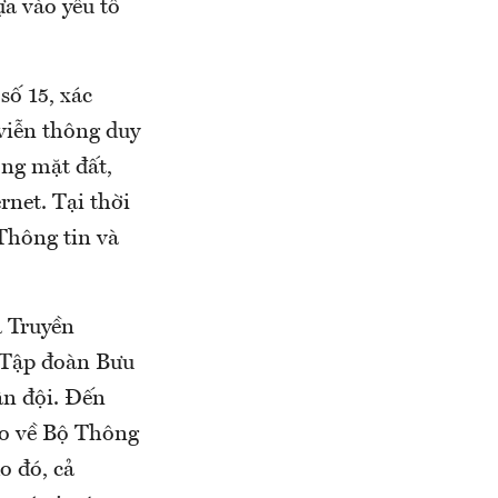
ựa vào yếu tố
ố 15, xác
viễn thông duy
ộng mặt đất,
rnet. Tại thời
Thông tin và
à Truyền
à Tập đoàn Bưu
n đội. Đến
ao về Bộ Thông
o đó, cả