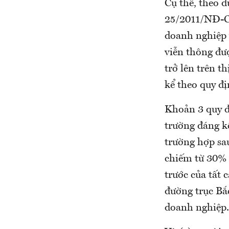
Cụ thể, theo d
25/2011/NĐ-CP
doanh nghiệp v
viễn thông đượ
trở lên trên t
kể theo quy đị
Khoản 3 quy đ
trường đáng kể
trường hợp sau
chiếm từ 30% t
trước của tất 
đường trục Bắ
doanh nghiệp.