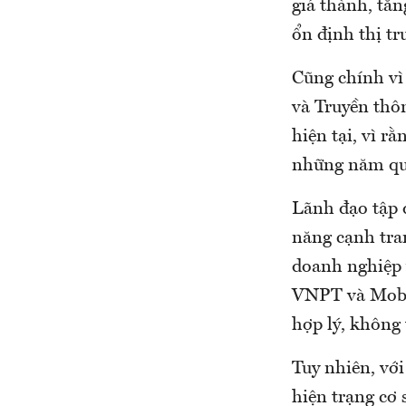
giá thành, tăn
ổn định thị tr
Cũng chính vì 
và Truyền thô
hiện tại, vì r
những năm qua
Lãnh đạo tập 
năng cạnh tran
doanh nghiệp v
VNPT và MobiF
hợp lý, không
Tuy nhiên, với
hiện trạng cơ 