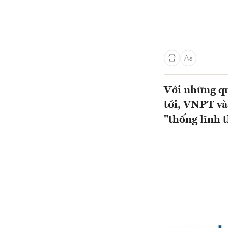
Với những qu
tới, VNPT và
"thống lĩnh 