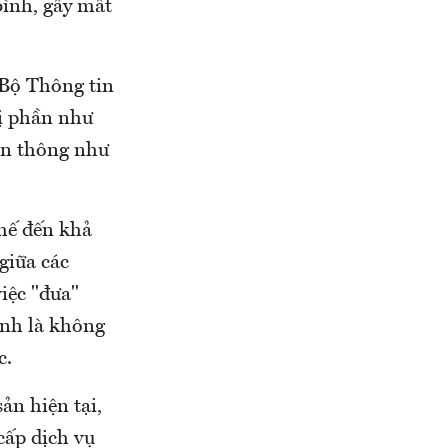
bình, gây mất
 Bộ Thông tin
hị phần như
iễn thông như
chế đến khả
giữa các
iệc "đưa"
ĩnh là không
c.
ản hiện tại,
cấp dịch vụ