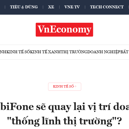
TIÊU & DÙNG
XE
VNE TV
TECH CONNECT
ÍNH
KINH TẾ SỐ
KINH TẾ XANH
THỊ TRƯỜNG
DOANH NGHIỆP
BẤT
KINH TẾ SỐ
Fone sẽ quay lại vị trí d
"thống lĩnh thị trường"?