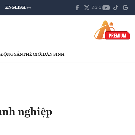
ENGLISH ++
 ĐỘNG SẢN
THẾ GIỚI
DÂN SINH
oanh nghiệp