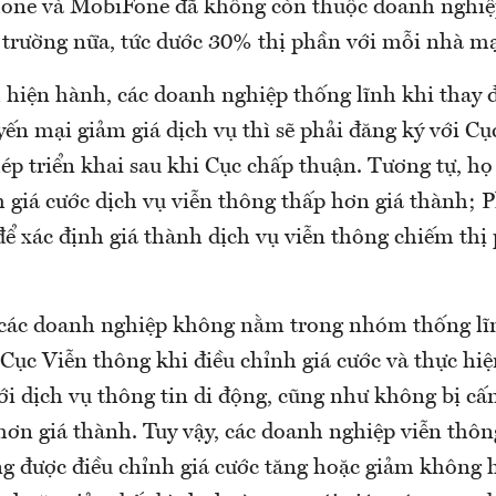
e và MobiFone đã không còn thuộc doanh nghiệp 
ị trường nữa, tức dước 30% thị phần với mỗi nhà m
 hiện hành, các doanh nghiệp thống lĩnh khi thay đ
ến mại giảm giá dịch vụ thì sẽ phải đăng ký với C
hép triển khai sau khi Cục chấp thuận. Tương tự, h
 giá cước dịch vụ viễn thông thấp hơn giá thành; P
 để xác định giá thành dịch vụ viễn thông chiếm th
 các doanh nghiệp không nằm trong nhóm thống lĩn
 Cục Viễn thông khi điều chỉnh giá cước và thực hi
với dịch vụ thông tin di động, cũng như không bị c
hơn giá thành. Tuy vậy, các doanh nghiệp viễn thô
 được điều chỉnh giá cước tăng hoặc giảm không h