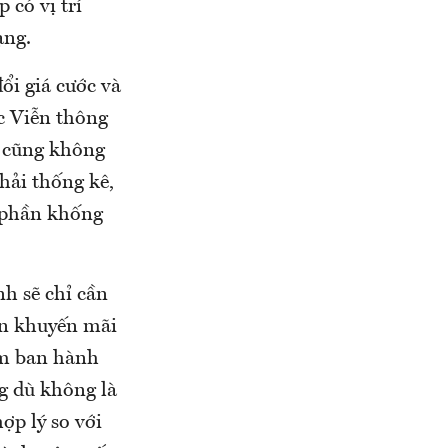
có vị trí
ạng.
ổi giá cước và
ục Viễn thông
ọ cũng không
hải thống kê,
ị phần khống
h sẽ chỉ cần
ện khuyến mãi
ấm ban hành
ng dù không là
ợp lý so với