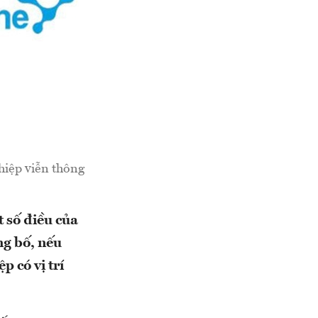
iệp viễn thông
 số điều của
ng bố, nếu
 có vị trí