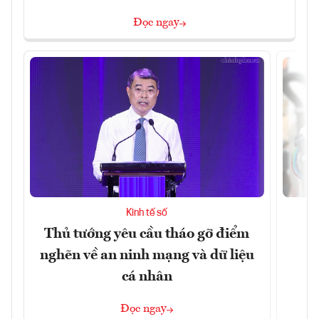
Đọc ngay
Kinh tế số
Thủ tướng yêu cầu tháo gỡ điểm
D
nghẽn về an ninh mạng và dữ liệu
c
cá nhân
Đọc ngay