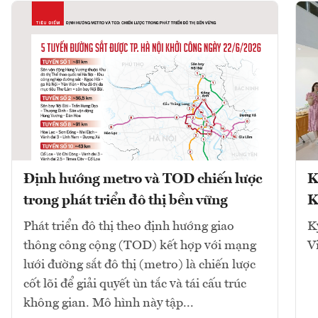
Định hướng metro và TOD chiến lược
K
trong phát triển đô thị bền vững
K
Phát triển đô thị theo định hướng giao
K
thông công cộng (TOD) kết hợp với mạng
V
lưới đường sắt đô thị (metro) là chiến lược
cốt lõi để giải quyết ùn tắc và tái cấu trúc
không gian. Mô hình này tập...