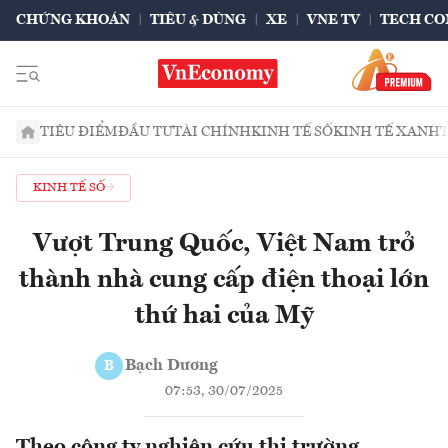
CHỨNG KHOÁN
TIÊU & DÙNG
XE
VNE TV
TECH CO
TIÊU ĐIỂM
ĐẦU TƯ
TÀI CHÍNH
KINH TẾ SỐ
KINH TẾ XANH
KINH TẾ SỐ
Vượt Trung Quốc, Việt Nam trở
thành nhà cung cấp điện thoại lớn
thứ hai của Mỹ
Bạch Dương
B
07:53, 30/07/2025
Theo công ty nghiên cứu thị trường