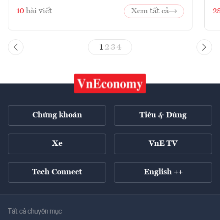
10
bài viết
Xem tất cả
2
1
2
3
4
Chứng khoán
Tiêu & Dùng
Xe
VnE TV
Tech Connect
English ++
Tất cả chuyên mục