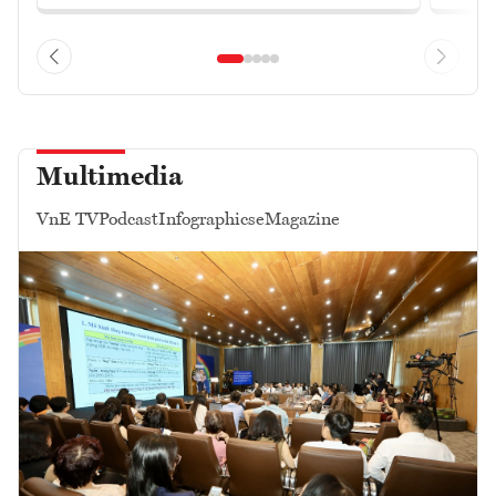
Multimedia
VnE TV
Podcast
Infographics
eMagazine