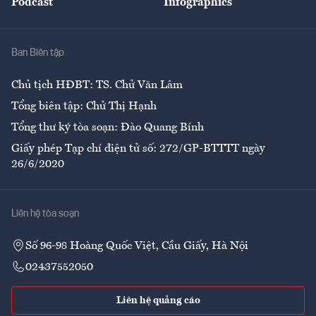
Podcast
Infographics
Giải trí
Y tế
Nhà
Ban Biên tập
Ẩm thực
Chủ tịch HĐBT: TS. Chử Văn Lâm
Tổng biên tập: Chử Thị Hạnh
Tổng thư ký tòa soạn: Đào Quang Bính
Giấy phép Tạp chí điện tử số: 272/GP-BTTTT ngày
26/6/2020
Liên hệ tòa soạn
Số 96-98 Hoàng Quốc Việt, Cầu Giấy, Hà Nội
02437552050
Liên hệ quảng cáo