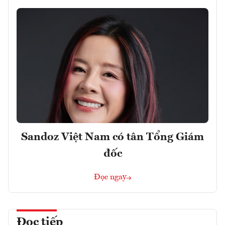
Sandoz Việt Nam có tân Tổng Giám
đốc
Đọc ngay
Đọc tiếp