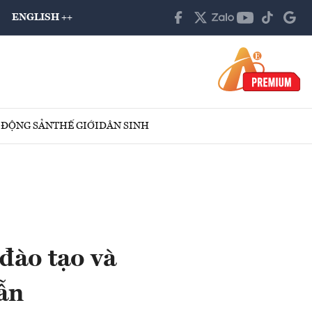
ENGLISH ++
 ĐỘNG SẢN
THẾ GIỚI
DÂN SINH
đào tạo và
ẫn