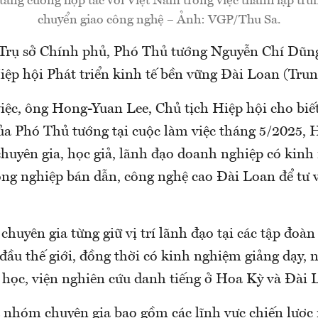
tăng cường hợp tác với Việt Nam trong việc thành lập tr
chuyển giao công nghệ – Ảnh: VGP/Thu Sa.
 Trụ sở Chính phủ, Phó Thủ tướng Nguyễn Chí Dũng
iệp hội Phát triển kinh tế bền vững Đài Loan (Tru
iệc, ông Hong-Yuan Lee, Chủ tịch Hiệp hội cho biết
ủa Phó Thủ tướng tại cuộc làm việc tháng 5/2025, H
chuyên gia, học giả, lãnh đạo doanh nghiệp có kin
ông nghiệp bán dẫn, công nghệ cao Đài Loan để tư v
 chuyên gia từng giữ vị trí lãnh đạo tại các tập đoà
ầu thế giới, đồng thời có kinh nghiệm giảng dạy, n
i học, viện nghiên cứu danh tiếng ở Hoa Kỳ và Đài 
nhóm chuyên gia bao gồm các lĩnh vực chiến lược n