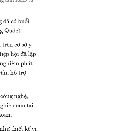
ung tâm R&D và
 đã có buổi
ng Quốc).
 trên cơ sở ý
iệp hội đã lập
h nghiệm phát
ấn, hỗ trợ
n công nghệ,
ghiên cứu tại
Loan.
hư thiết kế vi