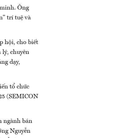
g minh. Ông
 trí tuệ và
 hội, cho biết
 lý, chuyên
ảng dạy,
kiến tổ chức
2025 (SEMICON
ển ngành bán
ướng Nguyễn