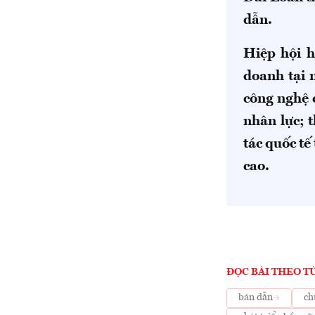
dẫn.
Hiệp hội h
doanh tại 
công nghệ 
nhân lực; 
tác quốc tế
cao.
ĐỌC BÀI THEO T
bán dẫn
ch