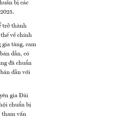
huẩn bị các
/2025.
 trở thành
 thế về chính
g gia tăng, cam
bán dẫn, có
ũng đã chuẩn
 bán dẫn với
yên gia Đài
hội chuẩn bị
, tham vấn