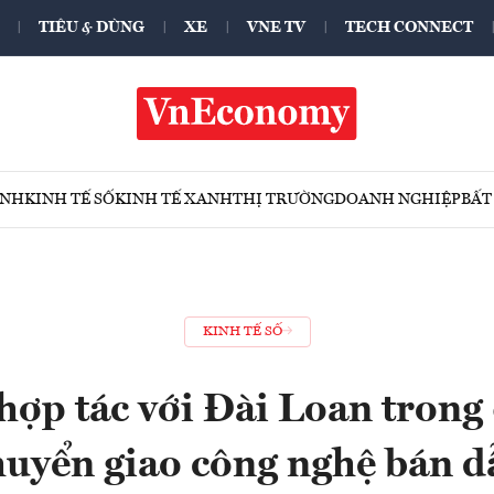
TIÊU & DÙNG
XE
VNE TV
TECH CONNECT
ÍNH
KINH TẾ SỐ
KINH TẾ XANH
THỊ TRƯỜNG
DOANH NGHIỆP
BẤT
KINH TẾ SỐ
hợp tác với Đài Loan trong 
huyển giao công nghệ bán d