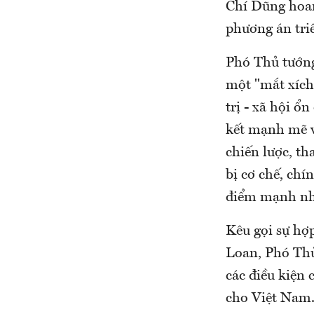
Chí Dũng hoan
phương án tri
Phó Thủ tướng
một "mắt xích"
trị - xã hội ổ
kết mạnh mẽ v
chiến lược, t
bị cơ chế, chí
điểm mạnh nhấ
Kêu gọi sự hợp
Loan, Phó Thủ
các điều kiện
cho Việt Nam