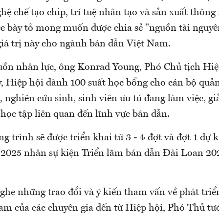
hệ chế tạo chip, trí tuệ nhân tạo và sản xuất thôn
 bày tỏ mong muốn được chia sẻ "nguồn tài nguyên"
iá trị này cho ngành bán dẫn Việt Nam.
uồn nhân lực, ông Konrad Young, Phó Chủ tịch Hiệp
, Hiệp hội dành 100 suất học bổng cho cán bộ quản
n, nghiên cứu sinh, sinh viên ưu tú đang làm việc, gi
học tập liên quan đến lĩnh vực bán dẫn.
g trình sẽ được triển khai từ 3 - 4 đợt và đợt 1 dự 
9/2025 nhân sự kiện Triển lãm bán dẫn Đài Loan 
nghe những trao đổi và ý kiến tham vấn về phát tri
Nam của các chuyên gia đến từ Hiệp hội, Phó Thủ t