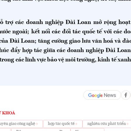
ỗ trợ các doanh nghiệp Đài Loan mở rộng hoạ
nước ngoài; kết nối các đối tác quốc tế với các d
của Đài Loan; tăng cường giao lưu văn hoá và đà
thúc đẩy hợp tác giữa các doanh nghiệp Đài Loan 
 trong các lĩnh vực bảo vệ môi trường, kinh tế xan
Ừ KHOÁ
uyên giao công nghệ
hợp tác quốc tế
nghiên cứu phát triển