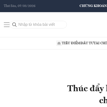
Thứ Sáu, 07/08/2026
CHỨNG KHOÁN
TIÊU ĐIỂM
ĐẦU TƯ
TÀI CH
Thúc đẩy 
c