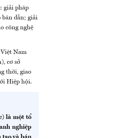
: giải pháp
 bán dẫn; giải
iao công nghệ
i Việt Nam
), cơ sở
g thời, giao
ới Hiệp hội.
) là một tổ
oanh nghiệp
n tạo và bán