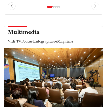
Multimedia
VnE TV
Podcast
Infographics
eMagazine