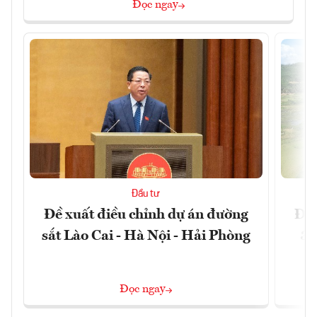
Đọc ngay
Đầu tư
Đề xuất điều chỉnh dự án đường
Đồn
sắt Lào Cai - Hà Nội - Hải Phòng
3 
Đọc ngay