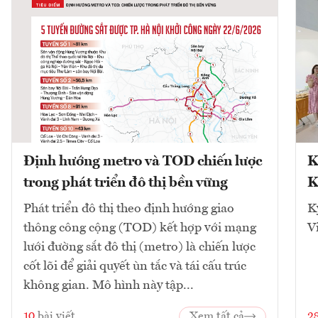
Định hướng metro và TOD chiến lược
K
trong phát triển đô thị bền vững
K
Phát triển đô thị theo định hướng giao
K
thông công cộng (TOD) kết hợp với mạng
V
lưới đường sắt đô thị (metro) là chiến lược
cốt lõi để giải quyết ùn tắc và tái cấu trúc
không gian. Mô hình này tập...
10
bài viết
Xem tất cả
2