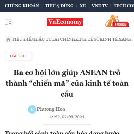
CHỨNG KHOÁN
TIÊU & DÙNG
XE
VNE TV
TECH CO
TIÊU ĐIỂM
ĐẦU TƯ
TÀI CHÍNH
KINH TẾ SỐ
KINH TẾ XANH
ĐẦU TƯ
Ba cơ hội lớn giúp ASEAN trở
thành “chiến mã” của kinh tế toàn
cầu
Phương Hoa
P
15:22, 07/09/2024
Trong bối cảnh toàn cầu hóa đang bước