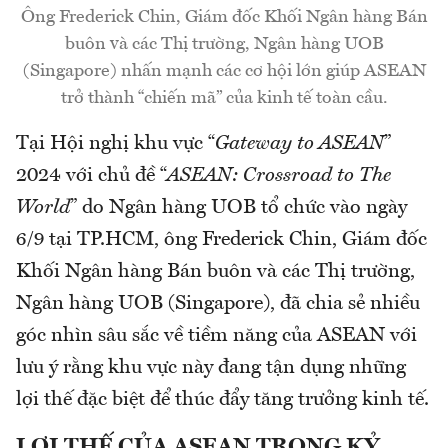
Ông Frederick Chin, Giám đốc Khối Ngân hàng Bán
buôn và các Thị trường, Ngân hàng UOB
(Singapore) nhấn mạnh các cơ hội lớn giúp ASEAN
trở thành “chiến mã” của kinh tế toàn cầu.
Tại Hội nghị khu vực “
Gateway to ASEAN
”
2024 với chủ đề “
ASEAN: Crossroad to The
World
” do Ngân hàng UOB tổ chức vào ngày
6/9 tại TP.HCM, ông Frederick Chin, Giám đốc
Khối Ngân hàng Bán buôn và các Thị trường,
Ngân hàng UOB (Singapore), đã chia sẻ nhiều
góc nhìn sâu sắc về tiềm năng của ASEAN với
lưu ý rằng khu vực này đang tận dụng những
lợi thế đặc biệt để thúc đẩy tăng trưởng kinh tế.
LỢI THẾ CỦA ASEAN TRONG KỶ