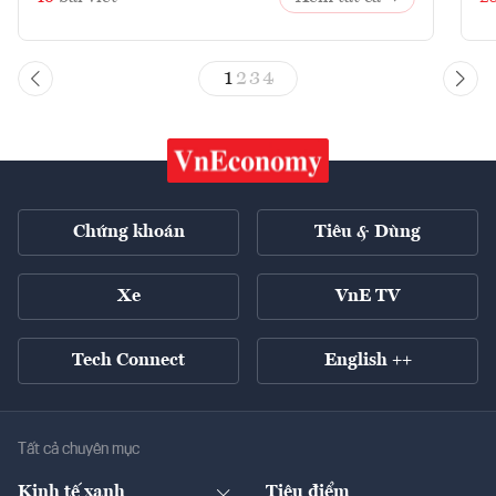
1
2
3
4
Chứng khoán
Tiêu & Dùng
Xe
VnE TV
Tech Connect
English ++
Tất cả chuyên mục
Kinh tế xanh
Tiêu điểm