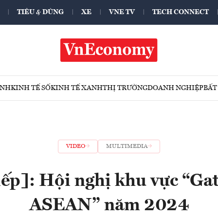
TIÊU & DÙNG
XE
VNE TV
TECH CONNECT
ÍNH
KINH TẾ SỐ
KINH TẾ XANH
THỊ TRƯỜNG
DOANH NGHIỆP
BẤT
VIDEO
MULTIMEDIA
iếp]: Hội nghị khu vực “Ga
ASEAN” năm 2024