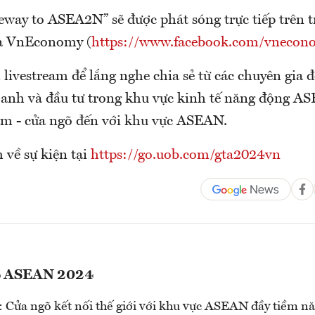
eway to ASEA2N” sẽ được phát sóng trực tiếp trên 
ủa VnEconomy (
https://www.facebook.com/vnecon
ivestream để lắng nghe chia sẻ từ các chuyên gia 
oanh và đầu tư trong khu vực kinh tế năng động A
Nam - cửa ngõ đến với khu vực ASEAN.
 về sự kiện tại
https://go.uob.com/gta2024vn
o ASEAN 2024
 Cửa ngõ kết nối thế giới với khu vực ASEAN đầy tiềm n