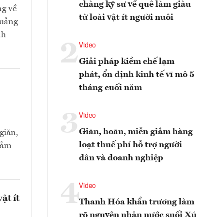
chàng kỹ sư về quê làm giàu
ng về
từ loài vật ít người nuôi
Quảng
nh
2
Video
Giải pháp kiềm chế lạm
phát, ổn định kinh tế vĩ mô 5
tháng cuối năm
3
Video
Giãn, hoãn, miễn giảm hàng
giãn,
loạt thuế phí hỗ trợ người
đảm
dân và doanh nghiệp
4
Video
ật ít
Thanh Hóa khẩn trương làm
rõ nguyên nhân nước suối Xú