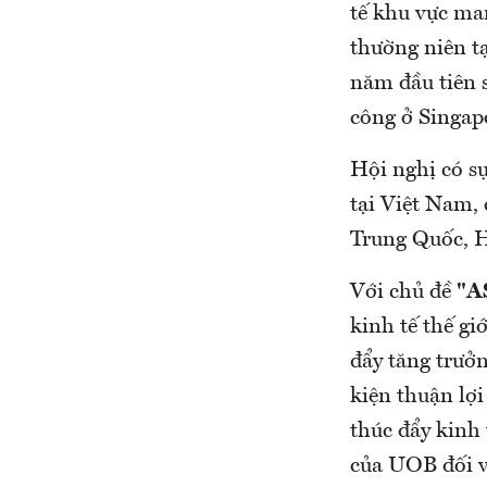
tế khu vực ma
thường niên t
năm đầu tiên 
công ở Singap
Hội nghị có s
tại Việt Nam,
Trung Quốc,
Với chủ đề
"A
kinh tế thế gi
đẩy tăng trưởn
kiện thuận lợi
thúc đẩy kinh
của UOB đối v