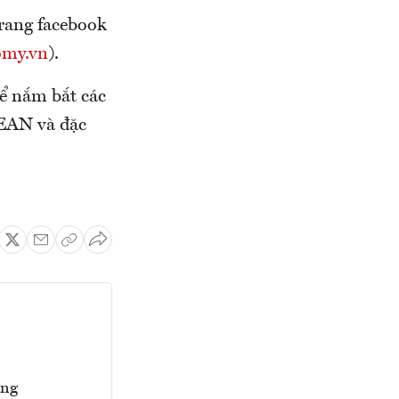
trang facebook
omy.vn
).
để nắm bắt các
SEAN và đặc
ăng