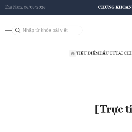
Thứ Năm, 06/08/2026
CHỨNG KHOÁN
TIÊU ĐIỂM
ĐẦU TƯ
TÀI CH
[Trực t