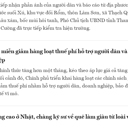
tiếp nhận phản ánh của người dân và báo cáo từ địa phươ
ước suối Xú, khu vực đồi Rổm, thôn Lâm Sơn, xã Thạch 
âu xám, bốc mùi hôi tanh, Phó Chủ tịch UBND tỉnh Tha
ường đã trực tiếp kiểm tra hiện trường.
 miễn giảm hàng loạt thuế phí hỗ trợ người dân và
ệp
hính thức tăng hơn một tháng, kéo theo áp lực giá cả tăng
ối cảnh đó, Chính phủ triển khai hàng loạt các chính sách 
iảm thuế phí nhằm hỗ trợ người dân, doanh nghiệp, bảo 
tế vĩ mô.
 cao ở Nhật, chàng kỹ sư về quê làm giàu từ loài v