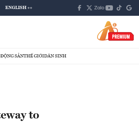
ENGLISH ++
 ĐỘNG SẢN
THẾ GIỚI
DÂN SINH
teway to