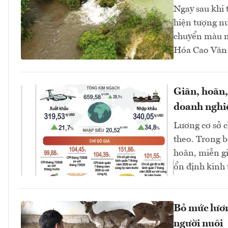
Ngay sau khi 
hiện tượng n
chuyển màu n
Hóa Cao Văn C
Giãn, hoãn,
doanh nghi
Lương cơ sở c
theo. Trong b
hoãn, miễn g
ổn định kinh 
Bỏ mức lương
người nuôi