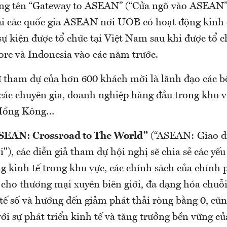
ng tên “Gateway to ASEAN” (“Cửa ngõ vào ASEAN”)
ại các quốc gia ASEAN nơi UOB có hoạt động kinh 
sự kiện được tổ chức tại Việt Nam sau khi được tổ 
ore và Indonesia vào các năm trước.
ự tham dự của hơn 600 khách mời là lãnh đạo các 
 các chuyên gia, doanh nghiệp hàng đầu trong khu
 Hồng Kông…
SEAN: Crossroad to The World”
(“ASEAN: Giao đ
ới"), các diễn giả tham dự hội nghị sẽ chia sẻ các yế
g kinh tế trong khu vực, các chính sách của chính 
 cho thương mại xuyên biên giới, đa dạng hóa chuỗ
 tế số và hướng đến giảm phát thải ròng bằng 0, cũ
ới sự phát triển kinh tế và tăng trưởng bền vững 