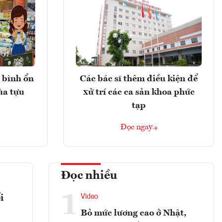
 bình ổn
Các bác sĩ thêm điều kiện để
ùa tựu
xử trí các ca sản khoa phức
tạp
Đọc ngay
Đọc nhiều
1
i
Video
Bỏ mức lương cao ở Nhật,