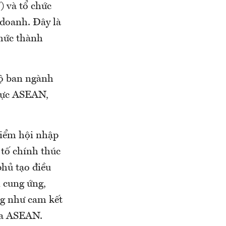
 và tổ chức
doanh. Đây là
chức thành
bộ ban ngành
 vực ASEAN,
iểm hội nhập
u tố chính thúc
phủ tạo điều
i cung ứng,
ng như cam kết
của ASEAN.