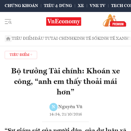
CHỨNG KHOÁN
TIÊU & DÙNG
XE
VNE TV
TECH CO
TIÊU ĐIỂM
ĐẦU TƯ
TÀI CHÍNH
KINH TẾ SỐ
KINH TẾ XANH
TIÊU ĐIỂM
Bộ trưởng Tài chính: Khoán xe
công, “anh em thấy thoải mái
hơn”
Nguyên Vũ
N
14:34, 21/10/2016
“Sự giám sát của người dân, của dư luận xã