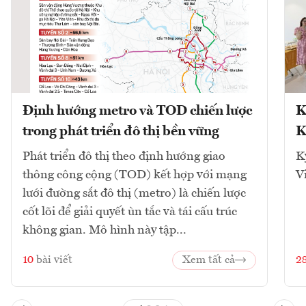
Định hướng metro và TOD chiến lược
K
trong phát triển đô thị bền vững
K
Phát triển đô thị theo định hướng giao
K
thông công cộng (TOD) kết hợp với mạng
V
lưới đường sắt đô thị (metro) là chiến lược
cốt lõi để giải quyết ùn tắc và tái cấu trúc
không gian. Mô hình này tập...
10
bài viết
Xem tất cả
2