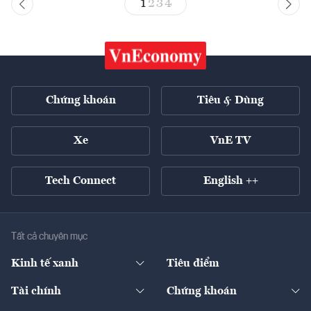
1
2
3
4
Chứng khoán
Tiêu & Dùng
Xe
VnE TV
Tech Connect
English ++
Tất cả chuyên mục
Kinh tế xanh
Tiêu điểm
Chuyển động xanh
Tài chính
Chứng khoán
Pháp lý
Ngân hàng
Doanh nghiệp niêm yết