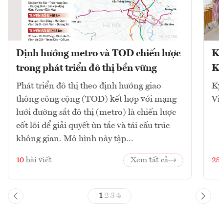
Định hướng metro và TOD chiến lược
K
trong phát triển đô thị bền vững
K
Phát triển đô thị theo định hướng giao
K
thông công cộng (TOD) kết hợp với mạng
V
lưới đường sắt đô thị (metro) là chiến lược
cốt lõi để giải quyết ùn tắc và tái cấu trúc
không gian. Mô hình này tập...
10
bài viết
Xem tất cả
2
1
2
3
4