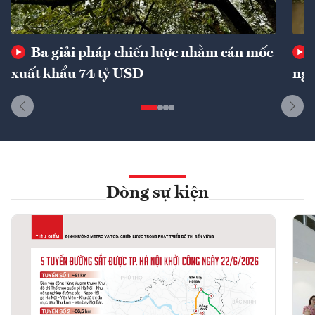
Ba giải pháp chiến lược nhằm cán mốc
xuất khẩu 74 tỷ USD
ngu
Dòng sự kiện