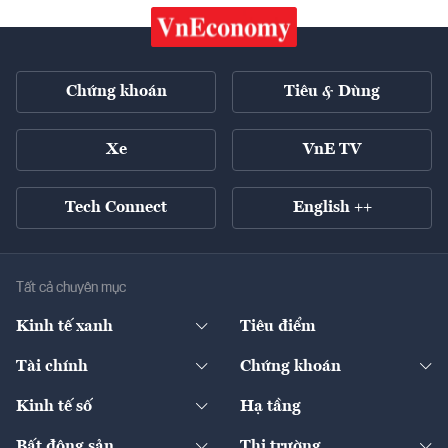
Chứng khoán
Tiêu & Dùng
Xe
VnE TV
Tech Connect
English ++
Tất cả chuyên mục
Kinh tế xanh
Tiêu điểm
Chuyển động xanh
Tài chính
Chứng khoán
Pháp lý
Ngân hàng
Doanh nghiệp niêm yết
Kinh tế số
Hạ tầng
Thương hiệu xanh
Thị trường vốn
Thị trường
Sản phẩm - Thị trường
Bất động sản
Thị trường