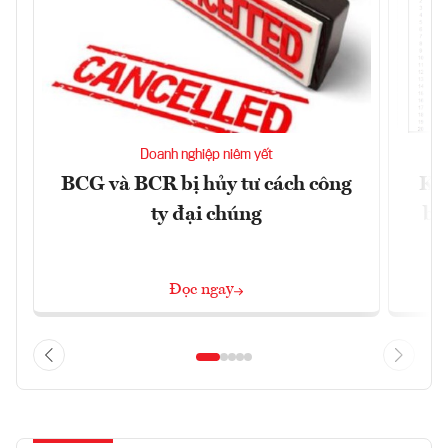
Doanh nghiệp niêm yết
BCG và BCR bị hủy tư cách công
Kh
ty đại chúng
ba
Đọc ngay