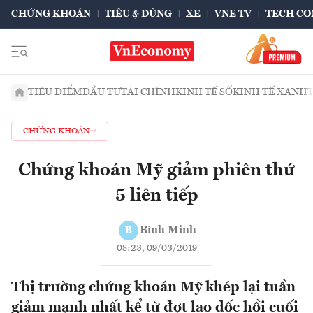
CHỨNG KHOÁN
TIÊU & DÙNG
XE
VNE TV
TECH CO
TIÊU ĐIỂM
ĐẦU TƯ
TÀI CHÍNH
KINH TẾ SỐ
KINH TẾ XANH
CHỨNG KHOÁN
Chứng khoán Mỹ giảm phiên thứ
5 liên tiếp
Bình Minh
B
08:23, 09/03/2019
Thị trường chứng khoán Mỹ khép lại tuần
giảm mạnh nhất kể từ đợt lao dốc hồi cuối