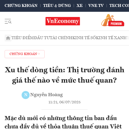
CHỨNG KHOÁN
TIÊU & DÙNG
XE
VNE TV
TECH CO
TIÊU ĐIỂM
ĐẦU TƯ
TÀI CHÍNH
KINH TẾ SỐ
KINH TẾ XANH
CHỨNG KHOÁN
Xu thế dòng tiền: Thị trường đánh
giá thế nào về mức thuế quan?
Nguyễn Hoàng
N
11:21, 06/07/2025
Mặc dù mới có những thông tin ban đầu
chưa đầy đủ về thỏa thuận thuế quan Việt