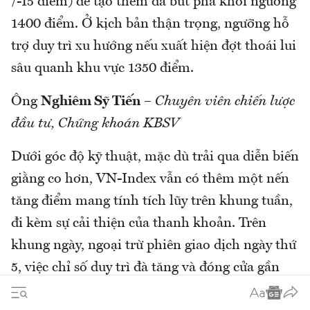
/-15 điểm) để tạo thêm đà bứt phá khỏi ngưỡng
1400 điểm. Ở kịch bản thận trọng, ngưỡng hỗ
trợ duy trì xu hướng nếu xuất hiện đợt thoái lui
sâu quanh khu vực 1350 điểm.
Ông
Nghiêm Sỹ Tiến
–
Chuyên viên chiến lược
đầu tư, Chứng khoán KBSV
Dưới góc độ kỹ thuật, mặc dù trải qua diễn biến
giằng co hơn, VN-Index vẫn có thêm một nến
tăng điểm mang tính tích lũy trên khung tuần,
đi kèm sự cải thiện của thanh khoản. Trên
khung ngày, ngoại trừ phiên giao dịch ngày thứ
5, việc chỉ số duy trì đà tăng và đóng cửa gần
mốc điểm cao trong các phiên còn lại hàm ý sự