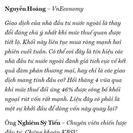
Nguyễn Hoàng
–
VnEconomy
Giao dịch của nhà đầu tư nước ngoài là thay
đổi đáng chú ý nhất khi mức thuế quan được
tiết lộ. Khối này liên tục mua ròng mạnh hai
phiên cuối tuần. Có thể coi đây là tín hiệu các
nhà đầu tư nước ngoài đánh giá tích cực về kết
quả đàm phán thương mại, hay chỉ là các giao
dịch mang tính đầu cơ? Hồi tháng 4 vừa qua
khi mức thuế đối ứng 46% được công bố khối
ngoại rút vốn rất mạnh. Liệu đây có phải là
một sự khởi đầu để dòng vốn này quay lại?
Ông
Nghiêm Sỹ Tiến
–
Chuyên viên chiến lược
đầu tư, Chứng khoán KBSV