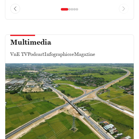
Multimedia
VnE TV
Podcast
Infographics
eMagazine