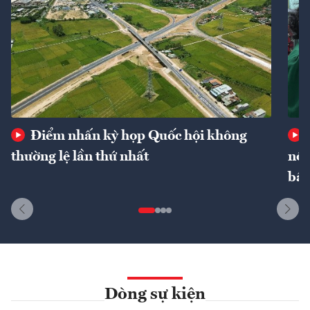
Điểm nhấn kỳ họp Quốc hội không
thường lệ lần thứ nhất
nôn
bất
Dòng sự kiện