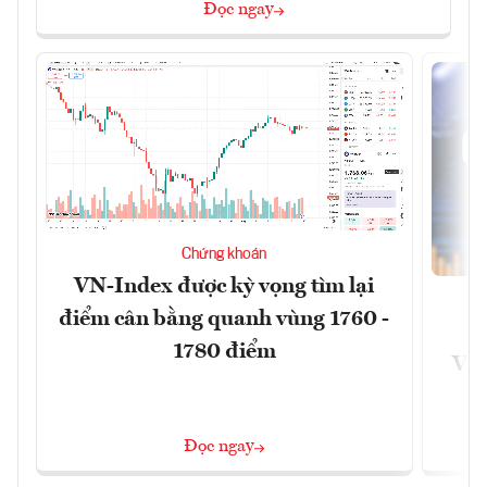
Đọc ngay
Chứng khoán
VN-Index được kỳ vọng tìm lại
điểm cân bằng quanh vùng 1760 -
G
1780 điểm
VN
Đọc ngay