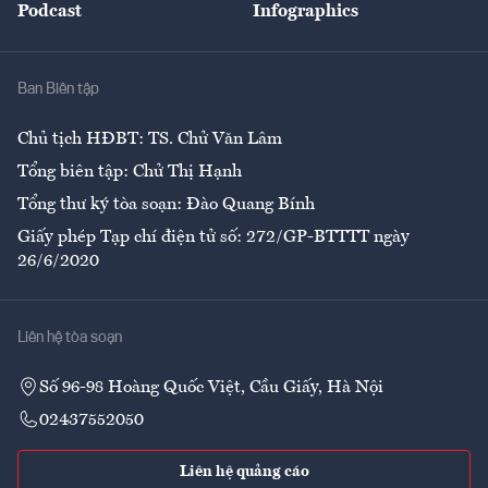
Podcast
Infographics
Giải trí
Y tế
Nhà
Ban Biên tập
Ẩm thực
Chủ tịch HĐBT: TS. Chử Văn Lâm
Tổng biên tập: Chử Thị Hạnh
Tổng thư ký tòa soạn: Đào Quang Bính
Giấy phép Tạp chí điện tử số: 272/GP-BTTTT ngày
26/6/2020
Liên hệ tòa soạn
Số 96-98 Hoàng Quốc Việt, Cầu Giấy, Hà Nội
02437552050
Liên hệ quảng cáo