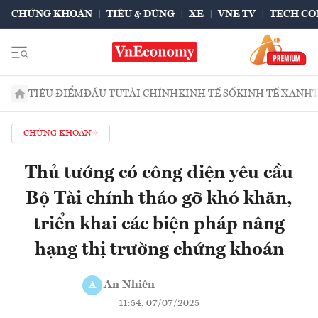
CHỨNG KHOÁN
TIÊU & DÙNG
XE
VNE TV
TECH CO
TIÊU ĐIỂM
ĐẦU TƯ
TÀI CHÍNH
KINH TẾ SỐ
KINH TẾ XANH
CHỨNG KHOÁN
Thủ tướng có công điện yêu cầu
Bộ Tài chính tháo gỡ khó khăn,
triển khai các biện pháp nâng
hạng thị trường chứng khoán
An Nhiên
A
11:54, 07/07/2025