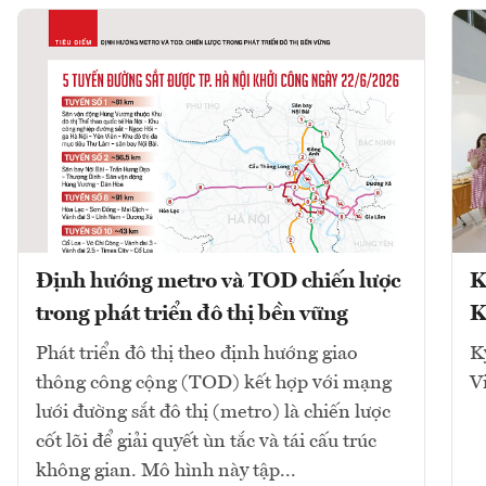
Định hướng metro và TOD chiến lược
K
trong phát triển đô thị bền vững
K
Phát triển đô thị theo định hướng giao
K
thông công cộng (TOD) kết hợp với mạng
V
lưới đường sắt đô thị (metro) là chiến lược
cốt lõi để giải quyết ùn tắc và tái cấu trúc
không gian. Mô hình này tập...