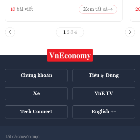
10
bài viết
Xem tất cả
2
1
2
3
4
Chứng khoán
Tiêu & Dùng
Xe
VnE TV
Tech Connect
English ++
Tất cả chuyên mục