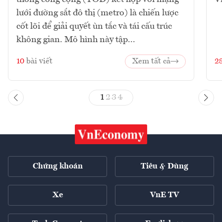
lưới đường sắt đô thị (metro) là chiến lược
cốt lõi để giải quyết ùn tắc và tái cấu trúc
không gian. Mô hình này tập...
10
bài viết
Xem tất cả
2
1
2
3
4
Chứng khoán
Tiêu & Dùng
Xe
VnE TV