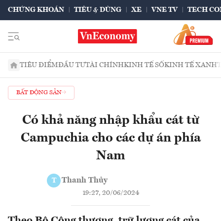
CHỨNG KHOÁN
TIÊU & DÙNG
XE
VNE TV
TECH CO
TIÊU ĐIỂM
ĐẦU TƯ
TÀI CHÍNH
KINH TẾ SỐ
KINH TẾ XANH
BẤT ĐỘNG SẢN
Có khả năng nhập khẩu cát từ
Campuchia cho các dự án phía
Nam
Thanh Thủy
T
19:27, 20/06/2024
Theo Bộ Công thương, trữ lượng cát của