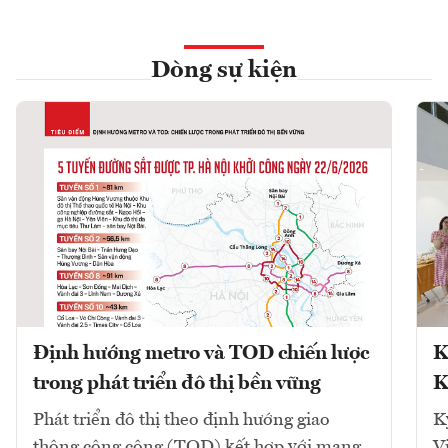
Dòng sự kiện
Định hướng metro và TOD chiến lược
K
trong phát triển đô thị bền vững
K
Phát triển đô thị theo định hướng giao
K
thông công cộng (TOD) kết hợp với mạng
V