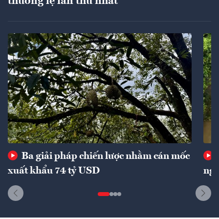
thường lệ lần thứ nhất
Ba giải pháp chiến lược nhằm cán mốc
xuất khẩu 74 tỷ USD
ngu