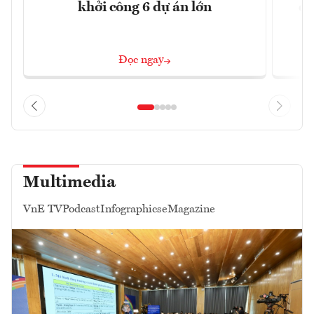
khởi công 6 dự án lớn
qu
Đọc ngay
Multimedia
VnE TV
Podcast
Infographics
eMagazine