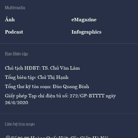
Địa phương
Thị trường
Bảo hiểm
Multimedia
Sự kiện
Nhân lực
Ảnh
eMagazine
Đẹp +
An sinh
Podcast
Infographics
Giải trí
Y tế
Nhà
Ban Biên tập
Ẩm thực
Chủ tịch HĐBT: TS. Chử Văn Lâm
Tổng biên tập: Chử Thị Hạnh
Tổng thư ký tòa soạn: Đào Quang Bính
Giấy phép Tạp chí điện tử số: 272/GP-BTTTT ngày
26/6/2020
Liên hệ tòa soạn