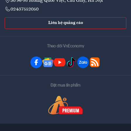
Số 96-98 Hoàng Quốc Việt, Cầu Giấy, Hà Nội
02437552050
Liên hệ quảng cáo
Theo dõi VnEconomy
Đặt mua ấn phẩm