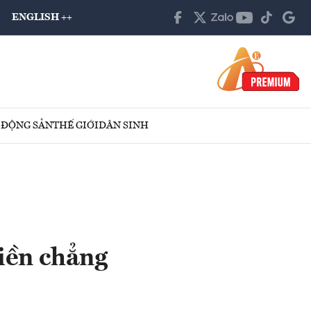
ENGLISH ++
 ĐỘNG SẢN
THẾ GIỚI
DÂN SINH
tiền chẳng