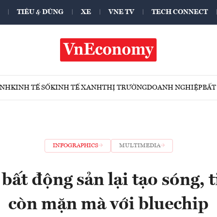
TIÊU & DÙNG
XE
VNE TV
TECH CONNECT
ÍNH
KINH TẾ SỐ
KINH TẾ XANH
THỊ TRƯỜNG
DOANH NGHIỆP
BẤT
INFOGRAPHICS
MULTIMEDIA
bất động sản lại tạo sóng, 
còn mặn mà với bluechip