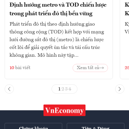
Định hướng metro và TOD chiến lược
K
trong phát triển đô thị bền vững
K
Phát triển đô thị theo định hướng giao
K
thông công cộng (TOD) kết hợp với mạng
V
lưới đường sắt đô thị (metro) là chiến lược
cốt lõi để giải quyết ùn tắc và tái cấu trúc
không gian. Mô hình này tập...
10
bài viết
Xem tất cả
2
1
2
3
4