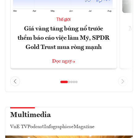
Thế giới
Giá vàng tăng bùng nổ trước
Mỹ 
thềm báo cáo việc làm Mỹ, SPDR
Gold Trust mua ròng mạnh
Đọc ngay
Multimedia
VnE TV
Podcast
Infographics
eMagazine