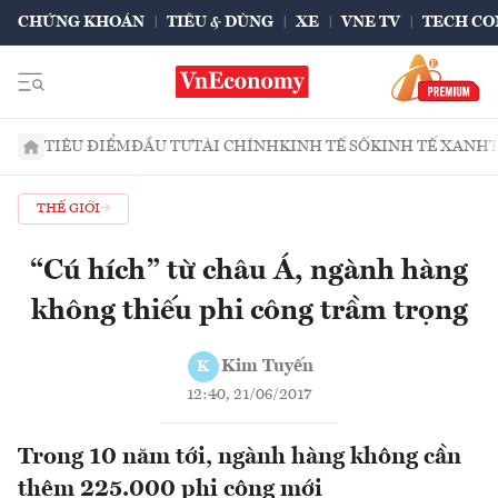
CHỨNG KHOÁN
TIÊU & DÙNG
XE
VNE TV
TECH CO
TIÊU ĐIỂM
ĐẦU TƯ
TÀI CHÍNH
KINH TẾ SỐ
KINH TẾ XANH
THẾ GIỚI
“Cú hích” từ châu Á, ngành hàng
không thiếu phi công trầm trọng
Kim Tuyến
K
12:40, 21/06/2017
Trong 10 năm tới, ngành hàng không cần
thêm 225.000 phi công mới