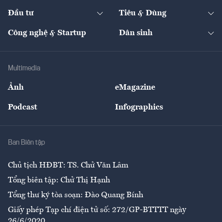
Dự án
Công nghiệp
Chuyển động 24h
Đối thoại
The Guide
Video
Đầu tư
Tiêu & Dùng
Quản trị số
Cafe BĐS
Thị trường
Kinh doanh
Kết nối
Tạp chí kinh tế Việt Nam
eMagazine
Nhà đầu tư
Du lịch
Công nghệ & Startup
Dân sinh
Tư vấn
Nông sản
Doanh nhân
Tư vấn Tiêu & Dùng
Infographics
Hạ tầng
Sức khỏe
Khung pháp lý
Doanh nghiệp
Địa phương
Thị trường
Bảo hiểm
Multimedia
Sự kiện
Nhân lực
Ảnh
eMagazine
Đẹp +
An sinh
Podcast
Infographics
Giải trí
Y tế
Nhà
Ban Biên tập
Ẩm thực
Chủ tịch HĐBT: TS. Chử Văn Lâm
Tổng biên tập: Chử Thị Hạnh
Tổng thư ký tòa soạn: Đào Quang Bính
Giấy phép Tạp chí điện tử số: 272/GP-BTTTT ngày
26/6/2020