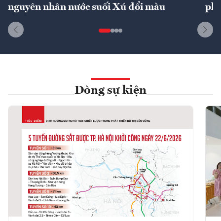
nguyên nhân nước suối Xú đổi màu
phí
Dòng sự kiện