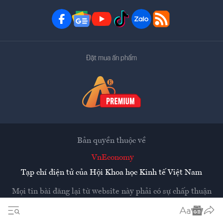
Đặt mua ấn phẩm
Bản quyền thuộc về
VnEconomy
Tạp chí điện tử của Hội Khoa học Kinh tế Việt Nam
Mọi tin bài đăng lại từ website này phải có sự chấp thuận
bằng văn bản của
Tạp chí Kinh tế Việt Nam - VnEconomy
Các trang liên kết ra ngoài sẽ được mở ra ở cửa sổ mới.