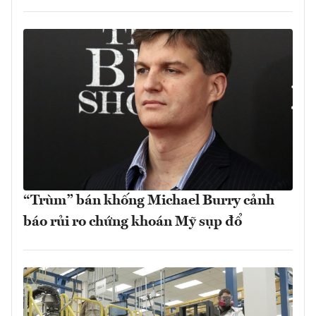
“Trùm” bán khống Michael Burry cảnh
báo rủi ro chứng khoán Mỹ sụp đổ