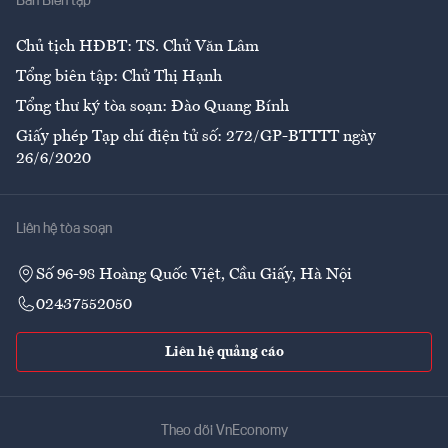
Ban Biên tập
Ẩm thực
Chủ tịch HĐBT: TS. Chử Văn Lâm
Tổng biên tập: Chử Thị Hạnh
Tổng thư ký tòa soạn: Đào Quang Bính
Giấy phép Tạp chí điện tử số: 272/GP-BTTTT ngày
26/6/2020
Liên hệ tòa soạn
Số 96-98 Hoàng Quốc Việt, Cầu Giấy, Hà Nội
02437552050
Liên hệ quảng cáo
Theo dõi VnEconomy