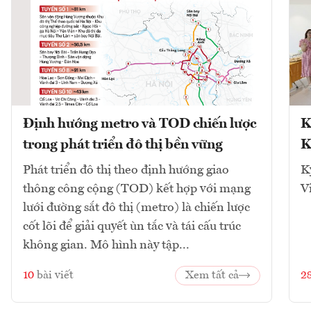
Định hướng metro và TOD chiến lược
K
trong phát triển đô thị bền vững
K
Phát triển đô thị theo định hướng giao
K
thông công cộng (TOD) kết hợp với mạng
V
lưới đường sắt đô thị (metro) là chiến lược
cốt lõi để giải quyết ùn tắc và tái cấu trúc
không gian. Mô hình này tập...
10
bài viết
Xem tất cả
2