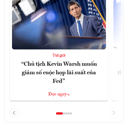
Thế giới
“Chủ tịch Kevin Warsh muốn
G
giảm số cuộc họp lãi suất của
thề
Fed”
G
Đọc ngay