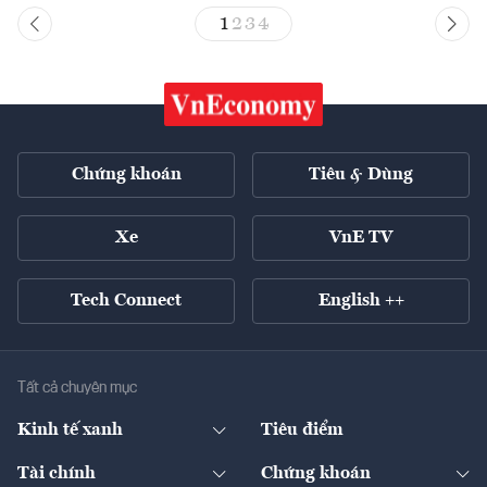
1
2
3
4
Chứng khoán
Tiêu & Dùng
Xe
VnE TV
Tech Connect
English ++
Tất cả chuyên mục
Kinh tế xanh
Tiêu điểm
Chuyển động xanh
Tài chính
Chứng khoán