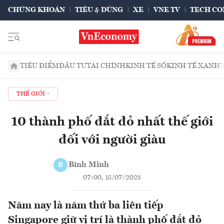
CHỨNG KHOÁN
TIÊU & DÙNG
XE
VNE TV
TECH CO
TIÊU ĐIỂM
ĐẦU TƯ
TÀI CHÍNH
KINH TẾ SỐ
KINH TẾ XANH
THẾ GIỚI
10 thành phố đắt đỏ nhất thế giới
đối với người giàu
Bình Minh
B
07:00, 18/07/2025
Năm nay là năm thứ ba liên tiếp
Singapore giữ vị trí là thành phố đắt đỏ